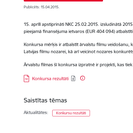
Publicēts: 15.04.2015.
15. aprīlī apstiprināti NKC 25.02.2015. izsludinātā 201
pieejamā finansējuma ietvaros (EUR 404 094) atbalstīti č
Konkursa mērķis ir atbalstīt ārvalstu filmu veidošanu, 
Latvijas filmu nozarei, kā arī veicinot nozares konkurē
Ārvalstu filmas šī konkursa izpratnē ir projekti, kas tie
Lejupielādēt:
Konkursa rezultāti
Saistītas tēmas
Aktualitātes:
Konkursu rezultāti