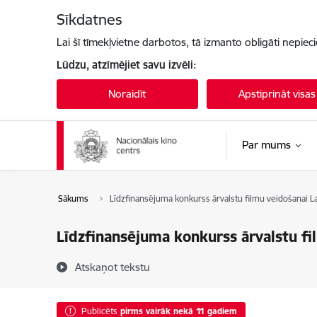
Pāriet uz lapas saturu
Sīkdatnes
Lai šī tīmekļvietne darbotos, tā izmanto obligāti nepiec
Lūdzu, atzīmējiet savu izvēli:
Noraidīt
Apstiprināt visas
Par mums
Sākums
Līdzfinansējuma konkurss ārvalstu filmu veidošanai La
Līdzfinansējuma konkurss ārvalstu fi
Atskaņot tekstu
Publicēts
pirms vairāk nekā 11 gadiem