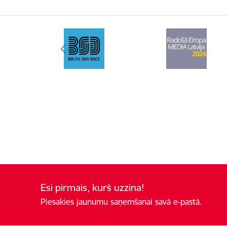
Esi pirmais, kurš uzzina!
Piesakies jaunumu saņemšanai savā e-pastā.