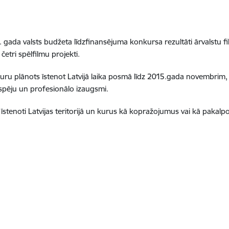
5. gada valsts budžeta līdzfinansējuma konkursa rezultāti ārvalstu 
etri spēlfilmu projekti.
kuru plānots īstenot Latvijā laika posmā līdz 2015.gada novembrim, 
tspēju un profesionālo izaugsmi.
k īstenoti Latvijas teritorijā un kurus kā kopražojumus vai kā pakalp