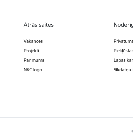
Kājene
Ātrās saites
Noderīg
Vakances
Privātuma
Projekti
Piekļūsta
Par mums
Lapas kar
NKC logo
Sīkdatņu 
©