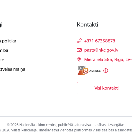
i
Kontakti
 politika
+371 67358878
E-pasts:
pasts@nkc.gov.lv
mība
Miera iela 58a, Rīga, LV
te
izvēles maiņa
Visi kontakti
© 2026 Nacionālais kino centrs, publicētā satura visas tiesības aizsargātas.
 2020 Valsts kanceleja, Tīmekļvietņu vienotās platformas visas tiesības aizsargāta