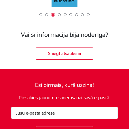
Vai šī informācija bija noderīga?
Sniegt atsauksmi
Esi pirmais, kurš uzzina!
Piesakies jaunumu saņemšanai savā e-pastā.