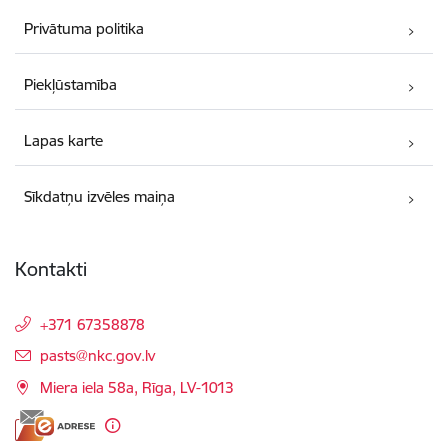
Privātuma politika
Piekļūstamība
Lapas karte
Sīkdatņu izvēles maiņa
Kontakti
+371 67358878
E-pasts:
pasts@nkc.gov.lv
Miera iela 58a, Rīga, LV-1013