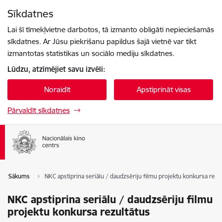
Pāriet uz lapas saturu
Sīkdatnes
Spied
lai meklētu
Enter
Lai šī tīmekļvietne darbotos, tā izmanto obligāti nepieciešamās
sīkdatnes. Ar Jūsu piekrišanu papildus šajā vietnē var tikt
izmantotas statistikas un sociālo mediju sīkdatnes.
Lūdzu, atzīmējiet savu izvēli:
Noraidīt
Apstiprināt visas
Pārvaldīt sīkdatnes
Sākums
NKC apstiprina seriālu / daudzsēriju filmu projektu konkursa rezu
NKC apstiprina seriālu / daudzsēriju filmu
projektu konkursa rezultātus