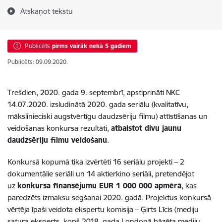
Atskaņot tekstu
Publicēts
pirms vairāk nekā 5 gadiem
Publicēts: 09.09.2020.
Trešdien, 2020. gada 9. septembrī, apstiprināti NKC
14.07.2020. izsludinātā 2020. gada seriālu (kvalitatīvu,
mākslinieciski augstvērtīgu daudzsēriju filmu) attīstīšanas un
veidošanas konkursa rezultāti,
atbalstot divu jaunu
daudzsēriju filmu veidošanu
.
Konkursā kopumā tika izvērtēti 16 seriālu projekti – 2
dokumentālie seriāli un 14 aktierkino seriāli, pretendējot
uz
konkursa finansējumu EUR 1 000 000 apmērā
, kas
paredzēts izmaksu segšanai 2020. gadā. Projektus konkursā
vērtēja īpaši veidota ekspertu komisija – Ģirts Līcis (mediju
satura eksperts, kopš 2018. gada Londonā bāzēta mediju