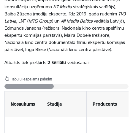
konsultāciju uzņēmuma
K7 Media
stratēģiskais vadītājs),
Baiba Zūzena (mediju eksperte, līdz 2019. gada rudenim
TV3
Latvia
, LNT (
MTG Group
) un
All Media Baltics
vadītāja Latvijā),
Edmunds Jansons (režisors, Nacionālā kino centra spēlfilmu
ekspertu komisijas pārstāvis), Maira Dobele (režisore,
Nacionālā kino centra dokumentālo filmu ekspertu komisijas
pārstāve), Inga Blese (Nacionālā kino centra pārstāve).
Atbalsts tiek piešķirts
2 seriālu
veidošanai:
Tabulu iespējams pabīdīt!
Nosaukums
Studija
Producents
R
A