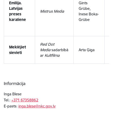
Emīlija.
Gints
Mi
Latvijas
Grūbe,
Kr
Mistrus Media
preses
Inese Boka-
Že
karaliene
Grūbe
D
S
A
Red Dot
Meklējiet
Zv
Media
sadarbībā
Arta Ģiga
sievieti
D
ar
Kultfilma
D
Informācija
Inga Blese
Tel.:
+371 ​67358862
E-pasts:
inga.blese@nkc.gov.lv