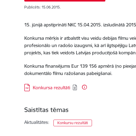
Publicēts: 15.06.2015.
15. jūnijā apstiprināti NKC 15.04.2015. izsludinātā 20
Konkursa mērķis ir atbalstīt visu veidu debijas filmu v
profesionālo un radošo izaugsmi, kā arī ilgtspējīgu Latv
projekts, kas tiek veidots Latvijas producējošā kompāni
Konkursa finansējums Eur 139 156 apmērā (no pieejamā 
dokumentālo filmu ražošanas pabeigšanai.
Lejupielādēt:
Konkursa rezultāti
Saistītas tēmas
Aktualitātes:
Konkursu rezultāti