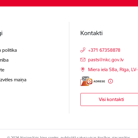
i
Kontakti
 politika
+371 67358878
E-pasts:
pasts@nkc.gov.lv
mība
Miera iela 58a, Rīga, LV
te
izvēles maiņa
Visi kontakti
© 2026 Nacionālais kino centrs, publicētā satura visas tiesības aizsargātas.