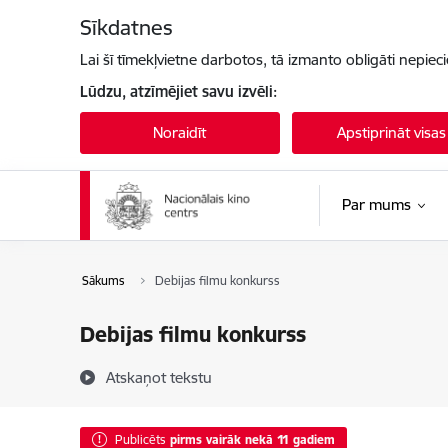
Pāriet uz lapas saturu
Sīkdatnes
Lai šī tīmekļvietne darbotos, tā izmanto obligāti nepiec
Lūdzu, atzīmējiet savu izvēli:
Noraidīt
Apstiprināt visas
Par mums
Sākums
Debijas filmu konkurss
Debijas filmu konkurss
Atskaņot tekstu
Publicēts
pirms vairāk nekā 11 gadiem