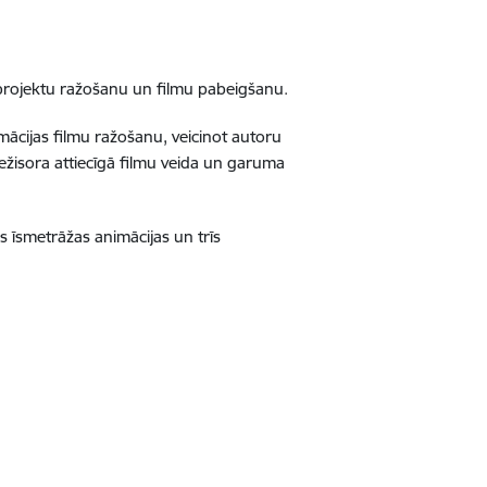
u projektu ražošanu un filmu pabeigšanu.
mācijas filmu ražošanu, veicinot autoru
 režisora attiecīgā filmu veida un garuma
 īsmetrāžas animācijas un trīs