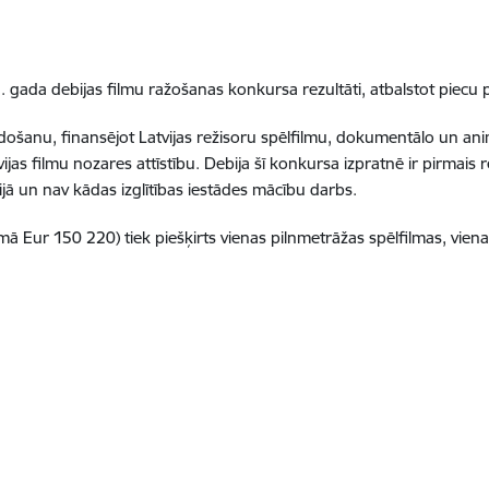
15. gada debijas filmu ražošanas konkursa rezultāti, atbalstot piec
eidošanu, finansējot Latvijas režisoru spēlfilmu, dokumentālo un ani
ijas filmu nozares attīstību. Debija šī konkursa izpratnē ir pirmais
jā un nav kādas izglītības iestādes mācību darbs.
Eur 150 220) tiek piešķirts vienas pilnmetrāžas spēlfilmas, vienas