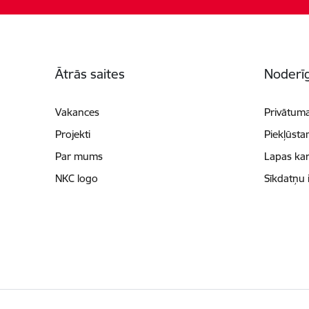
Kājene
Ātrās saites
Noderīg
Vakances
Privātuma
Projekti
Piekļūsta
Par mums
Lapas kar
NKC logo
Sīkdatņu 