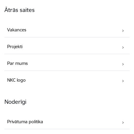
Kājene
Ātrās saites
Vakances
Projekti
Par mums
NKC logo
Noderīgi
Privātuma politika