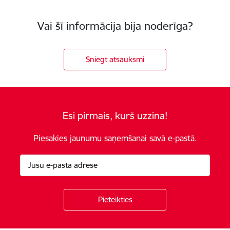
Vai šī informācija bija noderīga?
Sniegt atsauksmi
Esi pirmais, kurš uzzina!
Piesakies jaunumu saņemšanai savā e-pastā.