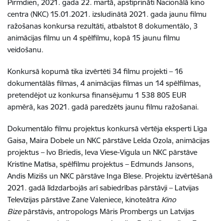
Pirmdien, 2021. gada 22. martā, apstiprināti Nacionālā kino
centra (NKC) 15.01.2021. izsludinātā 2021. gada jaunu filmu
ražošanas konkursa rezultāti, atbalstot 8 dokumentālo, 3
animācijas filmu un 4 spēlfilmu, kopā 15 jaunu filmu
veidošanu.
Konkursā kopumā tika izvērtēti 34 filmu projekti – 16
dokumentālās filmas, 4 animācijas filmas un 14 spēlfilmas,
pretendējot uz konkursa finansējumu 1 538 805 EUR
apmērā, kas 2021. gadā paredzēts jaunu filmu ražošanai.
Dokumentālo filmu projektus konkursā vērtēja eksperti Līga
Gaisa, Maira Dobele un NKC pārstāve Lelda Ozola, animācijas
projektus – Ivo Briedis, Ieva Viese-Vigula un NKC pārstāve
Kristīne Matīsa, spēlfilmu projektus – Edmunds Jansons,
Andis Mizišs un NKC pārstāve Inga Blese. Projektu izvērtēšanā
2021. gadā līdzdarbojās arī sabiedrības pārstāvji – Latvijas
Televīzijas pārstāve Zane Valeniece, kinoteātra
Kino
Bize
pārstāvis, antropologs Māris Prombergs un Latvijas