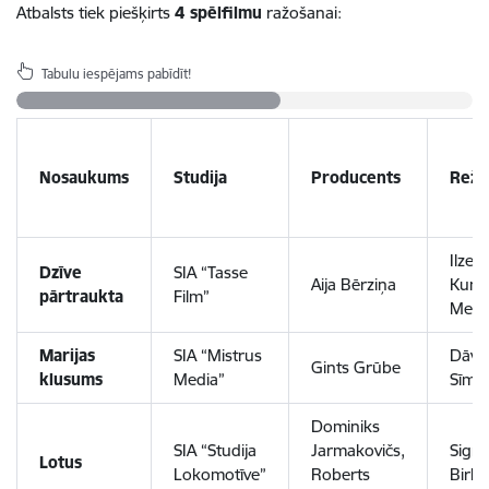
Atbalsts tiek piešķirts
4 spēlfilmu
ražošanai:
Tabulu iespējams pabīdīt!
Nosaukums
Studija
Producents
Reži
Ilze
Dzīve
SIA “Tasse
Aija Bērziņa
Kung
pārtraukta
Film”
Melga
Marijas
SIA “Mistrus
Dāvis
Gints Grūbe
klusums
Media”
Sīma
Dominiks
SIA “Studija
Jarmakovičs,
Sign
Lotus
Lokomotīve”
Roberts
Birk