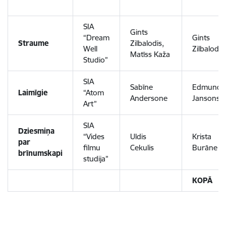
SIA
Gints
“Dream
Gints
Straume
Zilbalodis,
Well
Zilbalodis
Matīss Kaža
Studio”
SIA
Sabīne
Edmunds
Laimīgie
“Atom
Andersone
Jansons
Art”
SIA
Dziesmiņa
“Vides
Uldis
Krista
par
filmu
Cekulis
Burāne
brīnumskapi
studija”
KOPĀ