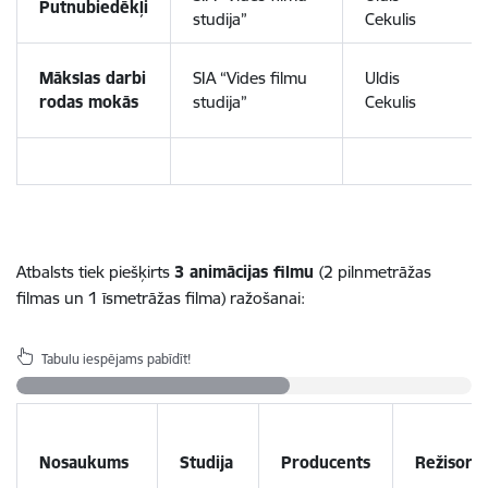
Putnubiedēkļi
studija”
Cekulis
Mākslas darbi
SIA “Vides filmu
Uldis
rodas mokās
studija”
Cekulis
Atbalsts tiek piešķirts
3 animācijas filmu
(2 pilnmetrāžas
filmas un 1 īsmetrāžas filma) ražošanai:
Tabulu iespējams pabīdīt!
Nosaukums
Studija
Producents
Režisors