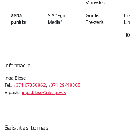
Vinovskis
Zelta
SIA “Ego
Guntis
Liene
punkts
Media”
Trekteris
Lind
KOP
Informācija
Inga Blese
Tel.:
+371 67358862
,
+371 29418305
E-pasts:
inga.blese@nkc.gov.lv
Saistītas tēmas