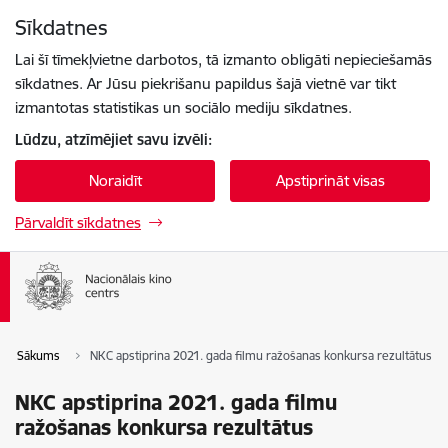
Pāriet uz lapas saturu
Sīkdatnes
Spied
lai meklētu
Enter
Lai šī tīmekļvietne darbotos, tā izmanto obligāti nepieciešamās
sīkdatnes. Ar Jūsu piekrišanu papildus šajā vietnē var tikt
izmantotas statistikas un sociālo mediju sīkdatnes.
Lūdzu, atzīmējiet savu izvēli:
Noraidīt
Apstiprināt visas
Pārvaldīt sīkdatnes
Sākums
NKC apstiprina 2021. gada filmu ražošanas konkursa rezultātus
NKC apstiprina 2021. gada filmu
ražošanas konkursa rezultātus