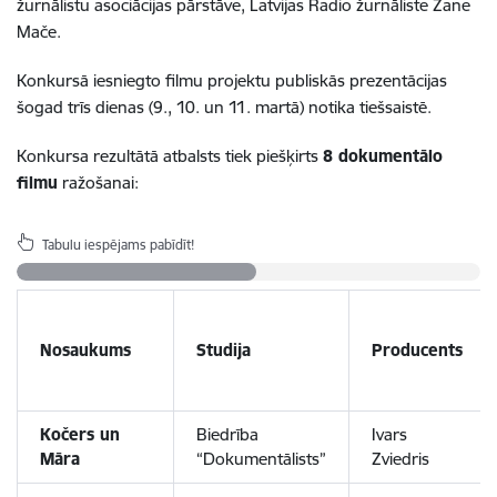
žurnālistu asociācijas pārstāve, Latvijas Radio žurnāliste Zane
Mače.
Konkursā iesniegto filmu projektu publiskās prezentācijas
šogad trīs dienas (9., 10. un 11. martā) notika tiešsaistē.
Konkursa rezultātā atbalsts tiek piešķirts
8 dokumentālo
filmu
ražošanai:
Tabulu iespējams pabīdīt!
Nosaukums
Studija
Producents
Kočers un
Biedrība
Ivars
Māra
“Dokumentālists”
Zviedris