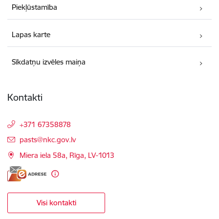
Piekļūstamība
Lapas karte
Sīkdatņu izvēles maiņa
Kontakti
+371 67358878
E-pasts:
pasts@nkc.gov.lv
Miera iela 58a, Rīga, LV-1013
Visi kontakti