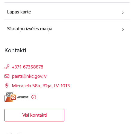
Lapas karte
Sīkdatņu izvēles maiņa
Kontakti
+371 67358878
E-pasts:
pasts@nkc.gov.lv
Miera iela 58a, Rīga, LV-1013
Visi kontakti