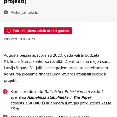
projekti)
Atskaņot tekstu
Publicēts
pirms vairāk nekā 5 gadiem
Publicēts: 31.08.2020.
Augusta beigās apstiprināti 2020. gada valsts budžeta
līdzfinansējuma konkursa rezultāti ārvalstu filmu uzņemšanai
Latvijā šī gada 31. jūlijā iesniegtajiem projektu pieteikumiem.
Konkursā pieejamā finansējuma ietvaros atbalstīti sekojoši
projekti:
Kipras producentu
Ratcatcher Entertainment
veidotā
spēlfilma
Hamelinas stabulnieks / The Piper
,
atbalsts
350 000 EUR
apmērā (Latvijas producents
Tasse
Film
)