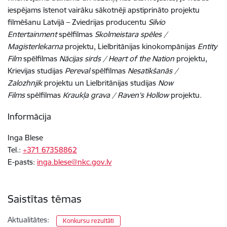
iespējams īstenot vairāku sākotnēji apstiprināto projektu
filmēšanu Latvijā – Zviedrijas producentu
Silvio
Entertainment
spēlfilmas
Skolmeistara spēles /
Magisterlekarna
projektu, Lielbritānijas kinokompānijas
Entity
Film
spēlfilmas
Nācijas sirds / Heart of the Nation
projektu,
Krievijas studijas
Pereval
spēlfilmas
Nesatikšanās /
Zalozhnjik
projektu un Lielbritānijas studijas
Now
Films
spēlfilmas
Kraukļa grava / Raven’s Hollow
projektu.
Informācija
Inga Blese
Tel.:
+371 ​67358862
E-pasts:
inga.blese@nkc.gov.lv
Saistītas tēmas
Aktualitātes:
Konkursu rezultāti