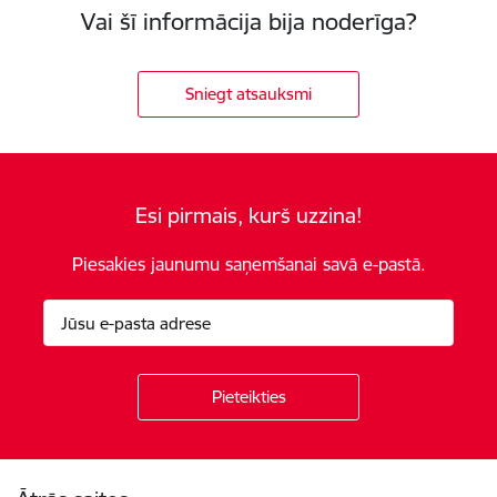
Vai šī informācija bija noderīga?
Sniegt atsauksmi
Esi pirmais, kurš uzzina!
Piesakies jaunumu saņemšanai savā e-pastā.
Kājene