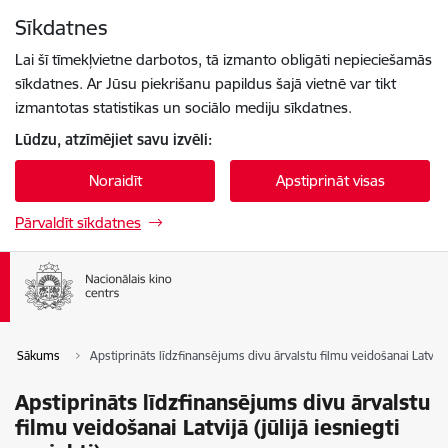
Pāriet uz lapas saturu
Sīkdatnes
Spied
lai meklētu
Enter
Lai šī tīmekļvietne darbotos, tā izmanto obligāti nepieciešamās
sīkdatnes. Ar Jūsu piekrišanu papildus šajā vietnē var tikt
izmantotas statistikas un sociālo mediju sīkdatnes.
Lūdzu, atzīmējiet savu izvēli:
Noraidīt
Apstiprināt visas
Pārvaldīt sīkdatnes
Sākums
Apstiprināts līdzfinansējums divu ārvalstu filmu veidošanai Latvijā (
Apstiprināts līdzfinansējums divu ārvalstu
filmu veidošanai Latvijā (jūlijā iesniegti