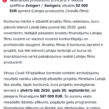
Nīderlandes producentu 2CFILM B.V. veidotā
spēlfilma
Svingeri /
Swingers
, atbalsts
50 000
EUR
apmērā (Latvijas producents
Cinevilla Films
).
Konkursa mērķis ir atbalstīt ārvalstu filmu veidošanu, kuru
plānots īstenot Latvijā laika posmā līdz 2020. gada
novembrim, tādējādi piesaistot ārvalstu finansējumu Latvijas
filmu nozarei un veicinot nozares konkurētspēju un
profesionālo izaugsmi. Ārvalstu filmas šī konkursa izpratnē ir
projekti, kas tiek īstenoti Latvijas teritorijā un kurus kā
kopražojumus vai kā pakalpojumus realizē Latvijas filmu
producenti.
Vīrusa
Covid-19
izplatības kontrolei noteikto ierobežojumu
rezultātā vairāku sākotnēji atbalstīto projektu filmēšana Latvijā
tika atcelta, tāpēc konkursā, kura projektu iesniegšanas
termiņš ir
atvērts līdz 2020. gada 30. septembrim
, vēl
pieejams finansējums
567 009 EUR
.
Šo summu veido
nesadalīto līdzekļu atlikums, pagājušā gada programmas
finansējuma atlikums un līdzekļi, kas atbrīvojušies, jo nebūs