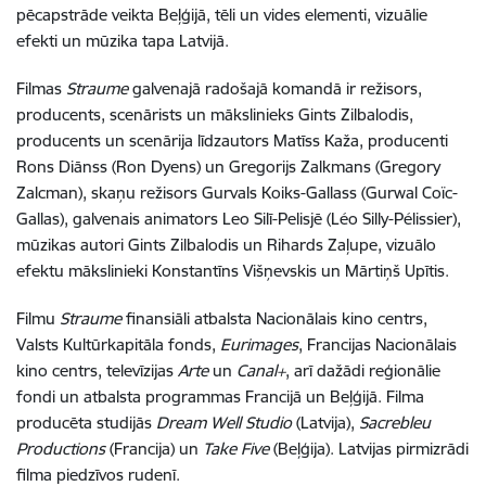
pēcapstrāde veikta Beļģijā, tēli un vides elementi, vizuālie
efekti un mūzika tapa Latvijā.
Filmas
Straume
galvenajā radošajā komandā ir režisors,
producents, scenārists un mākslinieks Gints Zilbalodis,
producents un scenārija līdzautors Matīss Kaža, producenti
Rons Diānss (Ron Dyens) un Gregorijs Zalkmans (Gregory
Zalcman), skaņu režisors Gurvals Koiks-Gallass (Gurwal Coïc-
Gallas), galvenais animators Leo Silī-Pelisjē (Léo Silly-Pélissier),
mūzikas autori Gints Zilbalodis un Rihards Zaļupe, vizuālo
efektu mākslinieki Konstantīns Višņevskis un Mārtiņš Upītis.
Filmu
Straume
finansiāli atbalsta Nacionālais kino centrs,
Valsts Kultūrkapitāla fonds,
Eurimages
, Francijas Nacionālais
kino centrs, televīzijas
Arte
un
Canal+
, arī dažādi reģionālie
fondi un atbalsta programmas Francijā un Beļģijā. Filma
producēta studijās
Dream Well Studio
(Latvija),
Sacrebleu
Productions
(Francija) un
Take Five
(Beļģija). Latvijas pirmizrādi
filma piedzīvos rudenī.