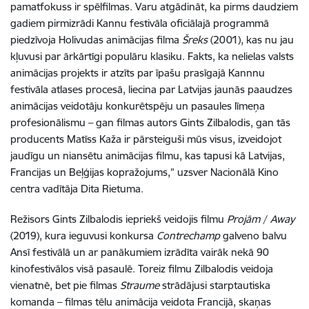
pamatfokuss ir spēlfilmas. Varu atgādināt, ka pirms daudziem
gadiem pirmizrādi Kannu festivāla oficiālajā programmā
piedzīvoja Holivudas animācijas filma
Šreks
(2001), kas nu jau
kļuvusi par ārkārtīgi populāru klasiku. Fakts, ka nelielas valsts
animācijas projekts ir atzīts par īpašu prasīgajā Kannnu
festivāla atlases procesā, liecina par Latvijas jaunās paaudzes
animācijas veidotāju konkurētspēju un pasaules līmeņa
profesionālismu – gan filmas autors Gints Zilbalodis, gan tās
producents Matīss Kaža ir pārsteiguši mūs visus, izveidojot
jaudīgu un niansētu animācijas filmu, kas tapusi kā Latvijas,
Francijas un Beļģijas kopražojums,” uzsver Nacionālā Kino
centra vadītāja Dita Rietuma.
Režisors Gints Zilbalodis iepriekš veidojis filmu
Projām
/
Away
(2019), kura ieguvusi konkursa
Contrechamp
galveno balvu
Ansī festivālā un ar panākumiem izrādīta vairāk nekā 90
kinofestivālos visā pasaulē. Toreiz filmu Zilbalodis veidoja
vienatnē, bet pie filmas
Straume
strādājusi starptautiska
komanda – filmas tēlu animācija veidota Francijā, skaņas