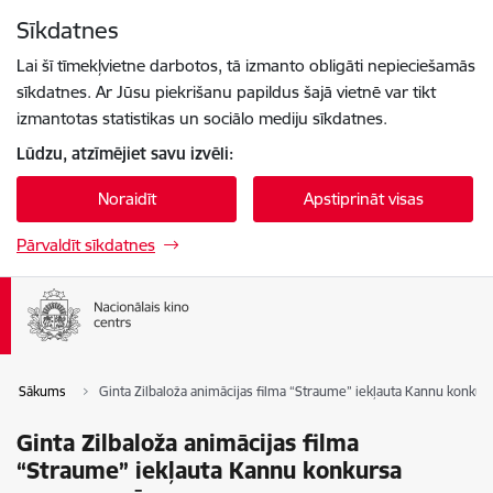
Pāriet uz lapas saturu
Sīkdatnes
Spied
lai meklētu
Enter
Lai šī tīmekļvietne darbotos, tā izmanto obligāti nepieciešamās
sīkdatnes. Ar Jūsu piekrišanu papildus šajā vietnē var tikt
izmantotas statistikas un sociālo mediju sīkdatnes.
Lūdzu, atzīmējiet savu izvēli:
Noraidīt
Apstiprināt visas
Pārvaldīt sīkdatnes
Sākums
Ginta Zilbaloža animācijas filma “Straume” iekļauta Kannu konk
Ginta Zilbaloža animācijas filma
“Straume” iekļauta Kannu konkursa