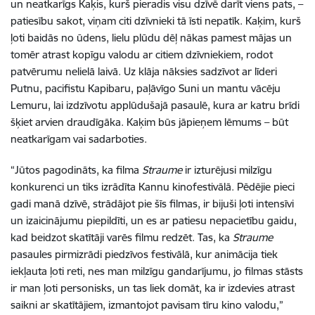
un neatkarīgs Kaķis, kurš pieradis visu dzīvē darīt viens pats, –
patiesību sakot, viņam citi dzīvnieki tā īsti nepatīk. Kaķim, kurš
ļoti baidās no ūdens, lielu plūdu dēļ nākas pamest mājas un
tomēr atrast kopīgu valodu ar citiem dzīvniekiem, rodot
patvērumu nelielā laivā. Uz klāja nāksies sadzīvot ar līderi
Putnu, pacifistu Kapibaru, paļāvīgo Suni un mantu vācēju
Lemuru, lai izdzīvotu applūdušajā pasaulē, kura ar katru brīdi
šķiet arvien draudīgāka. Kaķim būs jāpieņem lēmums – būt
neatkarīgam vai sadarboties.
“Jūtos pagodināts, ka filma
Straume
ir izturējusi milzīgu
konkurenci un tiks izrādīta Kannu kinofestivālā. Pēdējie pieci
gadi manā dzīvē, strādājot pie šīs filmas, ir bijuši ļoti intensīvi
un izaicinājumu piepildīti, un es ar patiesu nepacietību gaidu,
kad beidzot skatītāji varēs filmu redzēt. Tas, ka
Straume
pasaules pirmizrādi piedzīvos festivālā, kur animācija tiek
iekļauta ļoti reti, nes man milzīgu gandarījumu, jo filmas stāsts
ir man ļoti personisks, un tas liek domāt, ka ir izdevies atrast
saikni ar skatītājiem, izmantojot pavisam tīru kino valodu,”