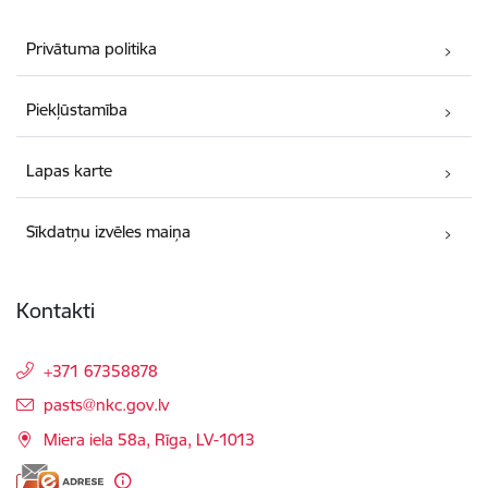
Privātuma politika
Piekļūstamība
Lapas karte
Sīkdatņu izvēles maiņa
Kontakti
+371 67358878
E-pasts:
pasts@nkc.gov.lv
Miera iela 58a, Rīga, LV-1013