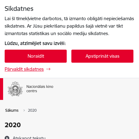
Pāriet uz lapas saturu
Sīkdatnes
Spied
lai meklētu
Enter
Lai šī tīmekļvietne darbotos, tā izmanto obligāti nepieciešamās
sīkdatnes. Ar Jūsu piekrišanu papildus šajā vietnē var tikt
izmantotas statistikas un sociālo mediju sīkdatnes.
Lūdzu, atzīmējiet savu izvēli:
Noraidīt
Apstiprināt visas
Pārvaldīt sīkdatnes
Sākums
2020
2020
Atskaņot tekstu