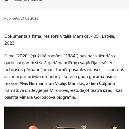
Publicēts: 21.03.2023.
Dokumentālā filma, režisors Vitālijs Manskis, 405’, Latvija,
2023
Filma "2020" (gluži kā romāns "1984") nav par kalendāro
gadu, lai gan tieši šajā gadā pandēmija sagādāja cilvēcei
nebijušus pārbaudījumus. Tomēr pasaules norises ir tikai fons
sarunai par brīvību un nebrīvi, ko visa gada garumā risina
režisori Alvis Hermanis un Vitālijs Manskis, aktieri Čulpana
Hamatova un Jevgeņijs Mironovs, iestudējot teātra izrādi, kas
balstīta Mihaila Gorbačova biogrāfijā.