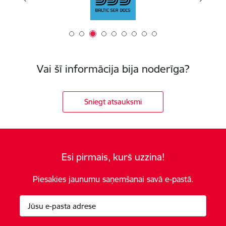
Vai šī informācija bija noderīga?
Sniegt atsauksmi
Esi pirmais, kurš uzzina!
Piesakies jaunumu saņemšanai savā e-pastā.