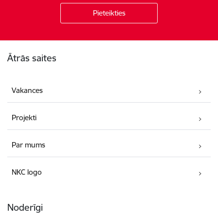
Kājene
Ātrās saites
Vakances
Projekti
Par mums
NKC logo
Noderīgi