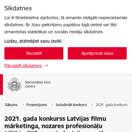
Pāriet uz lapas saturu
Sīkdatnes
Spied
lai meklētu
Enter
Lai šī tīmekļvietne darbotos, tā izmanto obligāti nepieciešamās
sīkdatnes. Ar Jūsu piekrišanu papildus šajā vietnē var tikt
izmantotas statistikas un sociālo mediju sīkdatnes.
Lūdzu, atzīmējiet savu izvēli:
Noraidīt
Apstiprināt visas
Pārvaldīt sīkdatnes
Sākums
Finansējums
Izsludināti konkursi
2021. gada konkurss La
2021. gada konkurss Latvijas filmu
mārketinga, nozares profesionāļu