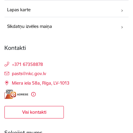
Lapas karte
Sīkdatņu izvēles maiņa
Kontakti
+371 67358878
E-pasts:
pasts@nkc.gov.lv
Miera iela 58a, Rīga, LV-1013
Visi kontakti
Sekojiet mums