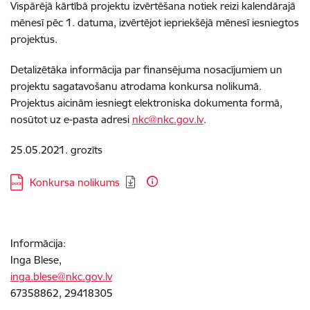
Vispārējā kārtībā projektu izvērtēšana notiek reizi kalendārajā
mēnesī pēc 1. datuma, izvērtējot iepriekšējā mēnesī iesniegtos
projektus.
Detalizētāka informācija par finansējuma nosacījumiem un
projektu sagatavošanu atrodama konkursa nolikumā.
Projektus aicinām iesniegt elektroniska dokumenta formā,
nosūtot uz e-pasta adresi
nkc@nkc.gov.lv
.
25.05.2021. grozīts
Lejupielādēt:
Konkursa nolikums
Informācija:
Inga Blese,
inga.blese@nkc.gov.lv
67358862, 29418305