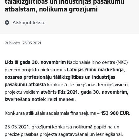
tālākizglītības un industrijas pasākumu
atbalstam, nolikuma grozījumi
Atskaņot tekstu
Publicēts: 26.05.2021.
Līdz šī gada 30. novembrim
Nacionālais Kino centrs (NKC)
pieņem projektu pieteikumus
Latvijas filmu mārketinga,
nozares profesionāļu tālākizglītības un industrijas
pasākumu atbalsta
konkursā. Iesniegšanas termiņš visiem
projektu veidiem
atvērts līdz 2021. gada 30. novembrim,
izvērtēšana notiek reizi mēnesī.
Konkursā atlikušais sadalāmais finansējums –
153 980 EUR.
25.05.2021. grozījumi konkursa nolikumā papildina un
precizē prasības projekta sagatavošanai un iesniegšanai.