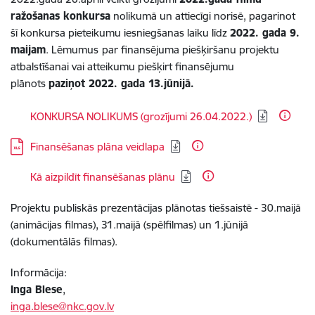
ražošanas konkursa
nolikumā un attiecīgi norisē, pagarinot
šī konkursa pieteikumu iesniegšanas laiku līdz
2022. gada 9.
maijam
. L
ēmumus
par finansējuma piešķiršanu projektu
atbalstīšanai vai atteikumu piešķirt finansējumu
plānots
paziņot 2022. gada 13.jūnijā.
Lejupielādēt:
KONKURSA NOLIKUMS (grozījumi 26.04.2022.)
Lejupielādēt:
Finansēšanas plāna veidlapa
Lejupielādēt:
Kā aizpildīt finansēšanas plānu
Projektu publiskās prezentācijas plānotas tiešsaistē - 30.maijā
(animācijas filmas), 31.maijā (spēlfilmas) un 1.jūnijā
(dokumentālās filmas).
Informācija:
Inga Blese
,
inga.blese@nkc.gov.lv