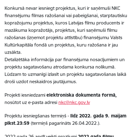
Konkursā nevar iesniegt projektus, kuri ir saņēmuši NKC
finansējumu filmas ražošanai vai pabeigšanai, starptautisku
kopražojumu projektus, kuros Latvijas filmu producents ir
mazākuma kopražotājs, projektus, kuri saņēmuši filmu
ražošanas (izņemot projektu attīstību) finansējumu Valsts
Kultūrkapitāla fondā un projektus, kuru ražošana ir jau
uzsākta.
Detalizētāka informācija par finansējuma nosacījumiem un
projektu sagatavošanu atrodama konkursa nolikumā.
Lūdzam to uzmanīgi izlasīt un projektu sagatavošanas laikā
droši uzdot neskaidros jautājumus.
Projekti iesniedzami
elektroniska dokumenta formā,
nosūtot uz e-pasta adresi
nkc@nkc.gov.lv
Projektu iesniegšanas termiņš -
līdz 2022. gada 9. maijam
plkst.23:59
(termiņš pagarināts 26.04.2022.).
2022.gada 26.aprīlī veikti grozījumi
2022.gada filmu