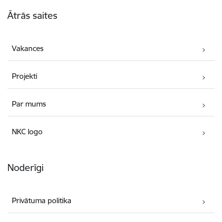
Kājene
Ātrās saites
Vakances
Projekti
Par mums
NKC logo
Noderīgi
Privātuma politika