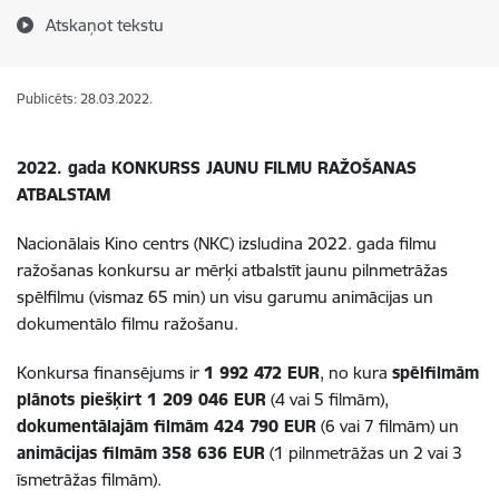
Atskaņot tekstu
Publicēts: 28.03.2022.
2022. gada KONKURSS JAUNU FILMU RAŽOŠANAS
ATBALSTAM
Nacionālais Kino centrs (NKC) izsludina 2022. gada filmu
ražošanas konkursu ar mērķi atbalstīt jaunu pilnmetrāžas
spēlfilmu (vismaz 65 min) un visu garumu animācijas un
dokumentālo filmu ražošanu.
Konkursa finansējums ir
1 992 472 EUR
, no kura
spēlfilmām
plānots piešķirt 1 209 046 EUR
(4 vai 5 filmām),
dokumentālajām filmām 424 790 EUR
(6 vai 7 filmām) un
animācijas filmām
358 636 EUR
(1 pilnmetrāžas un 2 vai 3
īsmetrāžas filmām).