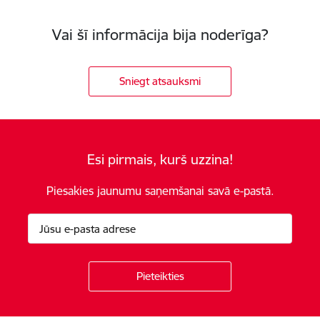
Vai šī informācija bija noderīga?
Sniegt atsauksmi
Esi pirmais, kurš uzzina!
Piesakies jaunumu saņemšanai savā e-pastā.