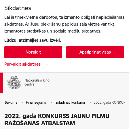
Pāriet uz lapas saturu
Sīkdatnes
Spied
lai meklētu
Enter
Lai šī tīmekļvietne darbotos, tā izmanto obligāti nepieciešamās
sīkdatnes. Ar Jūsu piekrišanu papildus šajā vietnē var tikt
izmantotas statistikas un sociālo mediju sīkdatnes.
Lūdzu, atzīmējiet savu izvēli:
Noraidīt
Apstiprināt visas
Pārvaldīt sīkdatnes
Sākums
Finansējums
Izsludināti konkursi
2022. gada KONKURS
2022. gada KONKURSS JAUNU FILMU
RAŽOŠANAS ATBALSTAM