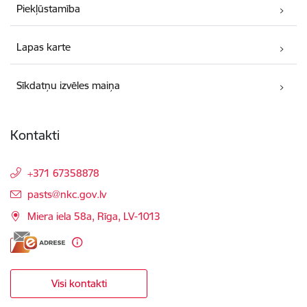
Piekļūstamība
Lapas karte
Sīkdatņu izvēles maiņa
Kontakti
+371 67358878
E-pasts:
pasts@nkc.gov.lv
Miera iela 58a, Rīga, LV-1013
Visi kontakti