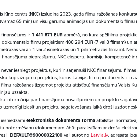
is Kino centrs (NKC) izsludina 2023. gada filmu ražošanas konkursu
 (vismaz 65 min) un visu garumu animācijas un dokumentālo filmu
 finansējums ir
1 411 871 EUR
apmērā, no kura spēlfilmu projektie
, dokumentālo filmu projektiem 488 294 EUR (7 vai 8 filmām) un a
īsmetrāžas vai arī 1 vai 2 īsmetrāžas un 1 pilnmetrāžas filmām). Ņe
 finansējuma pieprasījumu, NKC ekspertu komisiju kompetencē ir no
nevar iesniegt projektus, kuri ir saņēmuši NKC finansējumu filmas 
isku kopražojumu projektus, kuros Latvijas filmu producents ir ma
filmu ražošanas (izņemot projektu attīstību) finansējumu Valsts Ku
ir jau uzsākta.
āka informācija par finansējuma nosacījumiem un projektu sagat
 uzmanīgi izlasīt un projektu sagatavošanas laikā droši uzdot nes
 iesniedzami
elektroniska dokumenta formā
atbilstoši normatīva
 noformēšanu (dokumentam jābūt parakstītam ar drošu elektronis
esi
_DEFAULT@90000022100
vai, sūtot no
Latvija.lv
, adresāta log