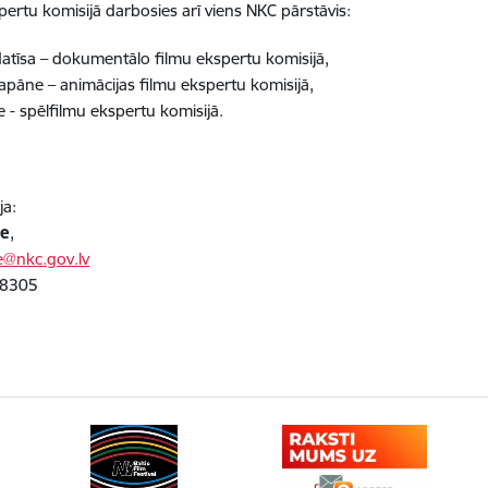
pertu komisijā darbosies arī viens NKC pārstāvis:
Matīsa – dokumentālo filmu ekspertu komisijā,
pāne – animācijas filmu ekspertu komisijā,
e - spēlfilmu ekspertu komisijā.
ja:
se
,
e@nkc.gov.lv
18305