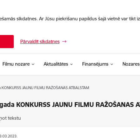
iešamās sīkdatnes. Ar Jūsu piekrišanu papildus šajā vietnē var tikt i
Pārvaldīt sīkdatnes
Filmu nozare
Aktualitātes
Finansējums
Nozares
da KONKURSS JAUNU FILMU RAŽOŠANAS ATBALSTAM
 gada KONKURSS JAUNU FILMU RAŽOŠANAS 
ņot tekstu
13.03.2023.