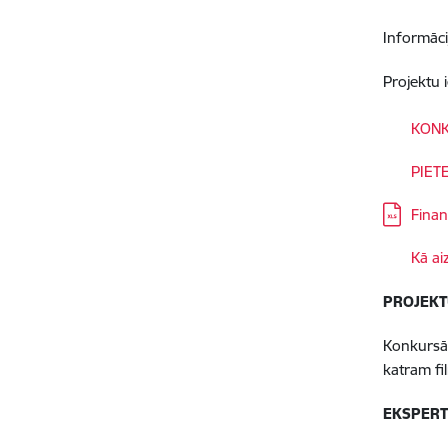
Informāci
Projektu 
Lejupielā
KONK
Lejupielā
PIET
Lejupielā
Finan
Lejupielā
Kā ai
PROJEKT
Konkursā 
katram fi
EKSPERT