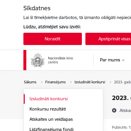
Pāriet uz lapas saturu
Sīkdatnes
Lai šī tīmekļvietne darbotos, tā izmanto obligāti nepiec
Lūdzu, atzīmējiet savu izvēli:
Noraidīt
Apstiprināt visas
Par mums
Sākums
Finansējums
Izsludināti konkursi
2023. ga
2023.
Izsludināti konkursi
Konkursu rezultāti
Atska
Atskaites un veidlapas
Publicēts: 
Līdzfinansējuma fondi