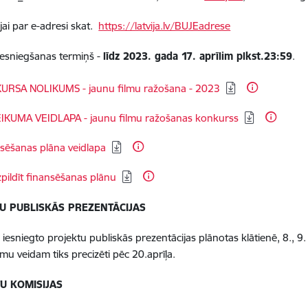
jai par e-adresi skat.
https://latvija.lv/BUJEadrese
iesniegšanas termiņš -
līdz 2023. gada 17. aprīlim plkst.23:59
.
dēt:
URSA NOLIKUMS - jaunu filmu ražošana - 2023
dēt:
EIKUMA VEIDLAPA - jaunu filmu ražošanas konkurss
dēt:
sēšanas plāna veidlapa
dēt:
zpildīt finansēšanas plānu
U PUBLISKĀS PREZENTĀCIJAS
iesniegto projektu publiskās prezentācijas plānotas klātienē, 8., 9
lmu veidam tiks precizēti pēc 20.aprīļa.
U KOMISIJAS