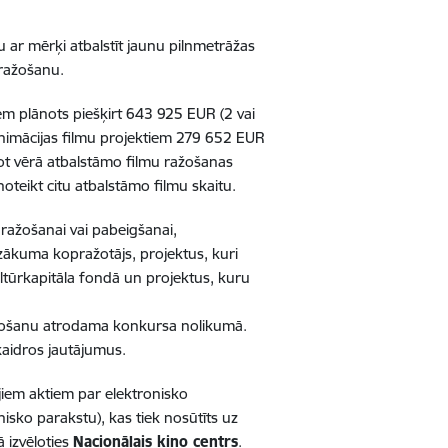
 ar mērķi atbalstīt jaunu pilnmetrāžas
 ražošanu.
m plānots piešķirt 643 925 EUR (2 vai
nimācijas filmu projektiem 279 652 EUR
mot vērā atbalstāmo filmu ražošanas
teikt citu atbalstāmo filmu skaitu.
ražošanai vai pabeigšanai,
zākuma kopražotājs, projektus, kuri
ltūrkapitāla fondā un projektus, kuru
avošanu atrodama konkursa nolikumā.
kaidros jautājumus.
jiem aktiem par elektronisko
ko parakstu), kas tiek nosūtīts uz
ā izvēloties
Nacionālais kino centrs
.