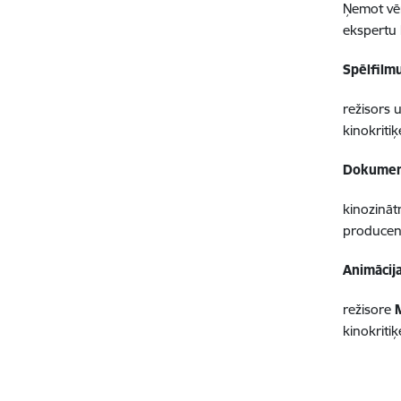
Ņemot vēr
ekspertu 
Spēlfilm
režisors
kinokriti
Dokument
kinozināt
produce
Animācij
režisore
kinokriti