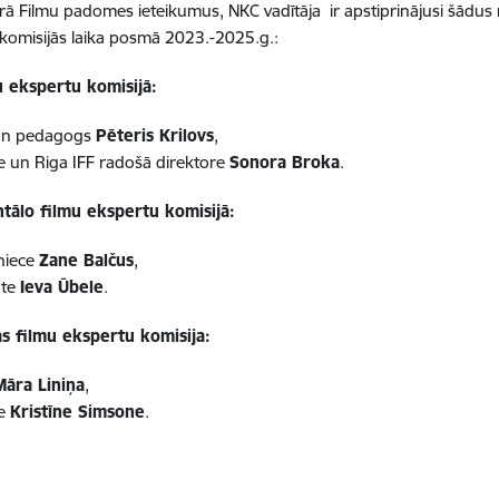
ā Filmu padomes ieteikumus, NKC vadītāja ir apstiprinājusi šādu
komisijās laika posmā 2023.-2025.g.:
u ekspertu komisijā:
 un pedagogs
Pēteris Krilovs
,
ķe un Riga IFF radošā direktore
Sonora Broka
.
ālo filmu ekspertu komisijā:
niece
Zane Balčus
,
nte
Ieva Ūbele
.
as filmu ekspertu komisija:
Māra Liniņa
,
ķe
Kristīne Simsone
.