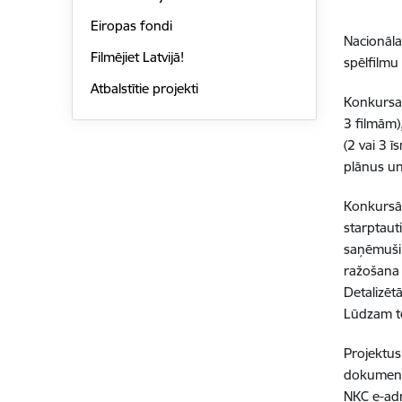
Eiropas fondi
Nacionāla
Filmējiet Latvijā!
spēlfilmu
Atbalstītie projekti
Konkursa
3 filmām)
(2 vai 3 
plānus un
Konkursā 
starptaut
saņēmuši 
ražošana 
Detalizēt
Lūdzam to
Projektus
dokumentu
NKC e-adr