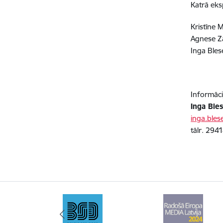
Katrā eks
Kristīne 
Agnese Za
Inga Bles
Informāci
Inga Ble
inga.bles
tālr. 294