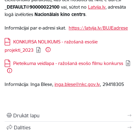
_DEFAULT@90000022100
vai, sūtot no
Latvija.lv
, adresāta
logā izvēloties
Nacionālais kino centrs
.
Informācijai par e-adresi skat.
https://latvija.lv/BUJEadrese
Lejupielādēt:
KONKURSA NOLIKUMS - ražošanā esošie
projekti_2023
Lejupielādēt:
Pieteikuma veidlapa - ražošanā esošo filmu konkurss
Informācija: Inga Blese,
inga.blese@nkc.gov.lv
,
29418305
Drukāt lapu
Dalīties