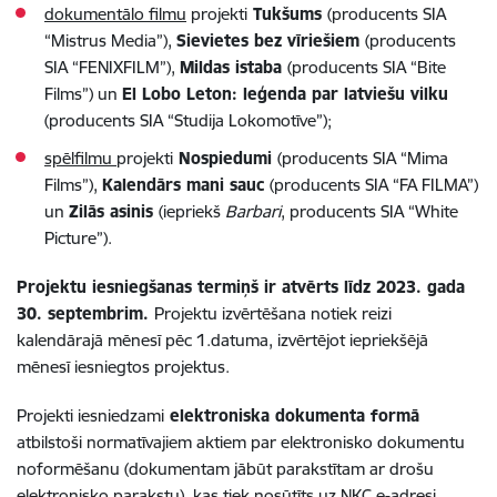
dokumentālo filmu
projekti
Tukšums
(producents SIA
“Mistrus Media”),
Sievietes bez vīriešiem
(producents
SIA “FENIXFILM”),
Mildas istaba
(producents SIA “Bite
Films”) un
El Lobo Leton: leģenda par latviešu vilku
(producents SIA “Studija Lokomotīve”);
spēlfilmu
projekti
Nospiedumi
(producents SIA “Mima
Films”),
Kalendārs mani sauc
(producents SIA “FA FILMA”)
un
Zilās asinis
(iepriekš
Barbari
, producents SIA “White
Picture”).
Projektu iesniegšanas termiņš ir atvērts līdz 2023. gada
30. septembrim.
Projektu izvērtēšana notiek reizi
kalendārajā mēnesī pēc 1.datuma, izvērtējot iepriekšējā
mēnesī iesniegtos projektus.
Projekti iesniedzami
elektroniska dokumenta formā
atbilstoši normatīvajiem aktiem par elektronisko dokumentu
noformēšanu (dokumentam jābūt parakstītam ar drošu
elektronisko parakstu), kas tiek nosūtīts uz NKC e-adresi