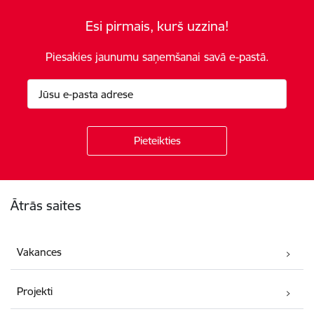
Esi pirmais, kurš uzzina!
Piesakies jaunumu saņemšanai savā e-pastā.
Kājene
Ātrās saites
Vakances
Projekti