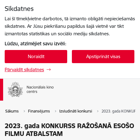
Pāriet uz lapas saturu
Sīkdatnes
Spied
lai meklētu
Enter
Lai šī tīmekļvietne darbotos, tā izmanto obligāti nepieciešamās
sīkdatnes. Ar Jūsu piekrišanu papildus šajā vietnē var tikt
izmantotas statistikas un sociālo mediju sīkdatnes.
Lūdzu, atzīmējiet savu izvēli:
Noraidīt
Apstiprināt visas
Pārvaldīt sīkdatnes
Sākums
Finansējums
Izsludināti konkursi
2023. gada KONKURS
2023. gada KONKURSS RAŽOŠANĀ ESOŠO
FILMU ATBALSTAM