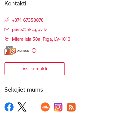
Kontakti
+371 67358878
E-pasts:
pasts@nkc.gov.lv
Miera iela 58a, Rīga, LV-1013
Visi kontakti
Sekojiet mums