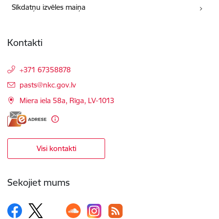
Sīkdatņu izvēles maiņa
Kontakti
+371 67358878
E-pasts:
pasts@nkc.gov.lv
Miera iela 58a, Rīga, LV-1013
Visi kontakti
Sekojiet mums