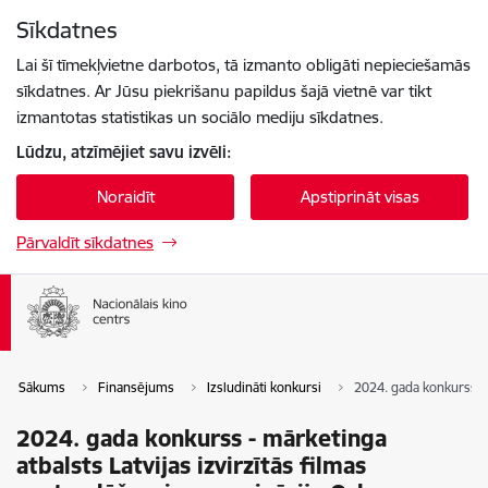
Pāriet uz lapas saturu
Sīkdatnes
Spied
lai meklētu
Enter
Lai šī tīmekļvietne darbotos, tā izmanto obligāti nepieciešamās
sīkdatnes. Ar Jūsu piekrišanu papildus šajā vietnē var tikt
izmantotas statistikas un sociālo mediju sīkdatnes.
Lūdzu, atzīmējiet savu izvēli:
Noraidīt
Apstiprināt visas
Pārvaldīt sīkdatnes
Sākums
Finansējums
Izsludināti konkursi
2024. gada konkurss - 
2024. gada konkurss - mārketinga
atbalsts Latvijas izvirzītās filmas