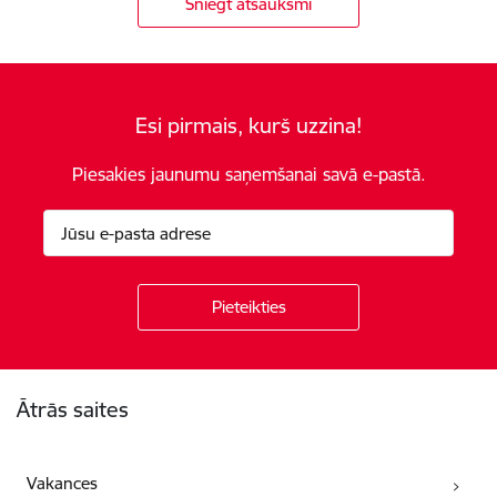
Sniegt atsauksmi
Esi pirmais, kurš uzzina!
Piesakies jaunumu saņemšanai savā e-pastā.
Kājene
Ātrās saites
Vakances