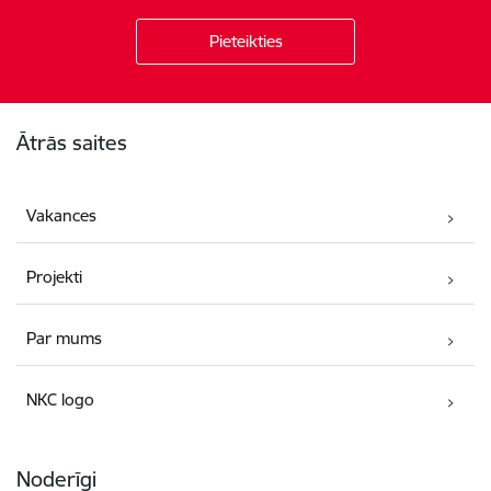
Kājene
Ātrās saites
Vakances
Projekti
Par mums
NKC logo
Noderīgi