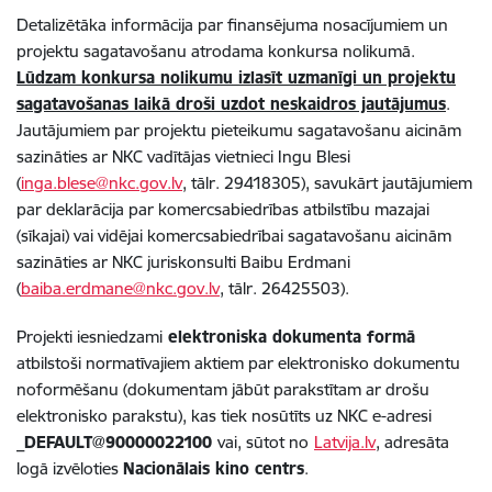
Detalizētāka informācija par finansējuma nosacījumiem un
projektu sagatavošanu atrodama konkursa nolikumā.
Lūdzam konkursa nolikumu izlasīt uzmanīgi un projektu
sagatavošanas laikā droši uzdot neskaidros jautājumus
.
Jautājumiem par projektu pieteikumu sagatavošanu aicinām
sazināties ar NKC vadītājas vietnieci Ingu Blesi
(
inga.blese@nkc.gov.lv
, tālr. 29418305), savukārt jautājumiem
par deklarācija par komercsabiedrības atbilstību mazajai
(sīkajai) vai vidējai komercsabiedrībai sagatavošanu aicinām
sazināties ar NKC juriskonsulti Baibu Erdmani
(
baiba.erdmane@nkc.gov.lv
, tālr. 26425503).
Projekti iesniedzami
elektroniska dokumenta formā
atbilstoši normatīvajiem aktiem par elektronisko dokumentu
noformēšanu (dokumentam jābūt parakstītam ar drošu
elektronisko parakstu), kas tiek nosūtīts uz NKC e-adresi
_DEFAULT@90000022100
vai, sūtot no
Latvija.lv
, adresāta
logā izvēloties
Nacionālais kino centrs
.