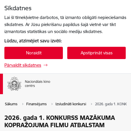
Pāriet uz lapas saturu
Sīkdatnes
Spied
lai meklētu
Enter
Lai šī tīmekļvietne darbotos, tā izmanto obligāti nepieciešamās
sīkdatnes. Ar Jūsu piekrišanu papildus šajā vietnē var tikt
izmantotas statistikas un sociālo mediju sīkdatnes.
Lūdzu, atzīmējiet savu izvēli:
Noraidīt
Apstiprināt visas
Pārvaldīt sīkdatnes
Sākums
Finansējums
Izsludināti konkursi
2026. gada 1. KON
2026. gada 1. KONKURSS MAZĀKUMA
KOPRAŽOJUMA FILMU ATBALSTAM