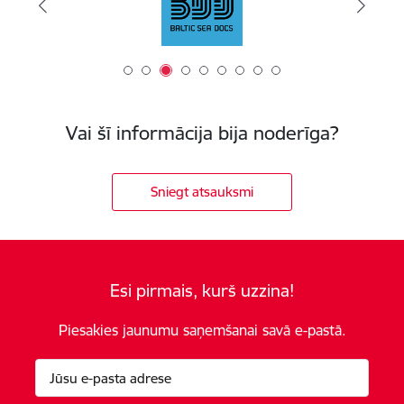
Vai šī informācija bija noderīga?
Sniegt atsauksmi
Esi pirmais, kurš uzzina!
Piesakies jaunumu saņemšanai savā e-pastā.