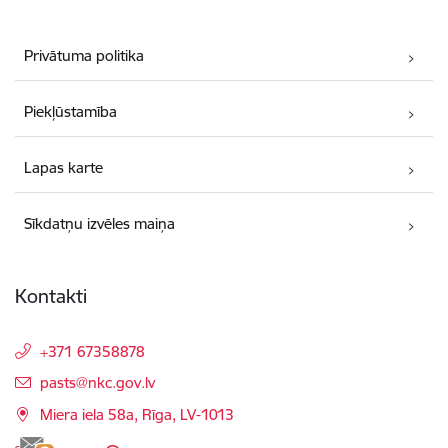
Privātuma politika
Piekļūstamība
Lapas karte
Sīkdatņu izvēles maiņa
Kontakti
+371 67358878
E-pasts:
pasts@nkc.gov.lv
Miera iela 58a, Rīga, LV-1013