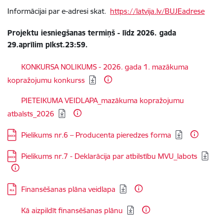
Informācijai par e-adresi skat.
https://latvija.lv/BUJEadrese
Projektu iesniegšanas termiņš - līdz 2026. gada
29.aprīlim plkst.23:59.
Lejupielādēt:
KONKURSA NOLIKUMS - 2026. gada 1. mazākuma
kopražojumu konkurss
Lejupielādēt:
PIETEIKUMA VEIDLAPA_mazākuma kopražojumu
atbalsts_2026
Lejupielādēt:
Pielikums nr.6 – Producenta pieredzes forma
Lejupielādēt:
Pielikums nr.7 - Deklarācija par atbilstību MVU_labots
Lejupielādēt:
Finansēšanas plāna veidlapa
Lejupielādēt:
Kā aizpildīt finansēšanas plānu