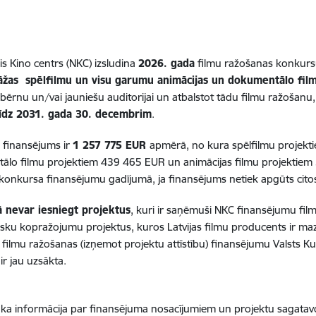
is Kino centrs (NKC) izsludina
2026. gada
filmu ražošanas konkursu 
āžas spēlfilmu un visu garumu animācijas un dokumentālo fil
ī bērnu un/vai jauniešu auditorijai un atbalstot tādu filmu ražošanu
līdz 2031. gada 30. decembrim
.
 finansējums ir
1 257 775 EUR
apmērā, no kura spēlfilmu projekt
lo filmu projektiem 439 465 EUR un animācijas filmu projektiem 
t konkursa finansējumu gadījumā, ja finansējums netiek apgūts cito
 nevar iesniegt projektus
, kuri ir saņēmuši NKC finansējumu fil
isku kopražojumu projektus, kuros Latvijas filmu producents ir ma
filmu ražošanas (izņemot projektu attīstību) finansējumu Valsts Ku
ir jau uzsākta.
āka informācija par finansējuma nosacījumiem un projektu sagat