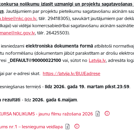
onkursa nolikumu izlasīt uzmanīgi un projektu sagatavošanas 
us
. Jautājumiem par projektu pieteikumu sagatavošanu aicinām sazin
a.blese@nkc.gov.lv
, tālr. 29418305), savukārt jautājumiem par dekl
sīkajai) vai vidējai komercsabiedrībai sagatavošanu aicinām sazināti
dmane@nkc.gov.lv
, tālr. 26425503).
 iesniedzami
elektroniska dokumenta formā
atbilstoši normatīva
 noformēšanu (dokumentam jābūt parakstītam ar drošu elektronis
esi
_DEFAULT@90000022100
vai, sūtot no
Latvija.lv
, adresāta log
jai par e-adresi skat.
https://latvija.lv/BUJEadrese
iesniegšanas termiņš -
līdz 2026. gada 19. martam plkst.23:59
.
 rezultāti
- līdz
2026. gada 6.maijam
.
dēt:
URSA NOLIKUMS - jaunu filmu ražošana 2026
dēt:
kums nr.1 – Iesnieguma veidlapa