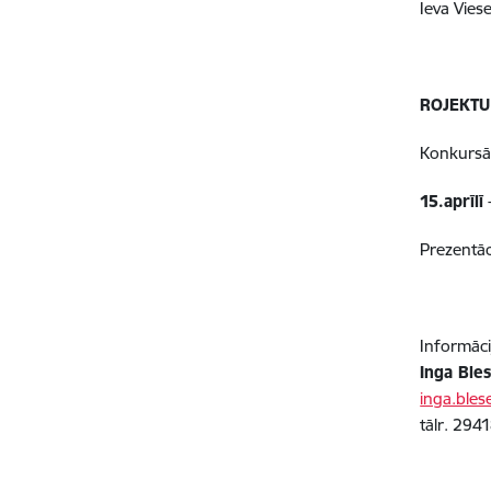
Ieva Vies
ROJEKTU
Konkursā 
15.aprīlī
Prezentāci
Informāci
Inga Ble
inga.bles
tālr. 294