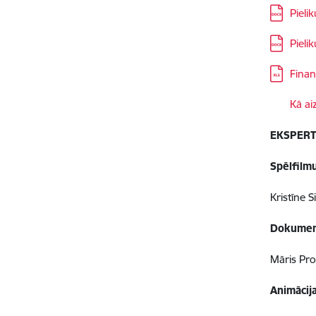
Lejupielā
Pieli
Lejupielā
Pieli
Lejupielā
Finan
Lejupielā
Kā ai
EKSPERT
Spēlfilm
Kristīne
Dokument
Māris Pr
Animācij