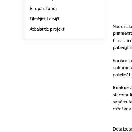
Eiropas fondi
Filmējiet Latvijā!
Nacionāla
Atbalstītie projekti
pilnmetr
filmas ar
pabeigt 
Konkursa
dokumentā
palielinā
Konkursā
starptaut
saņēmuši 
ražošana 
Detalizēt