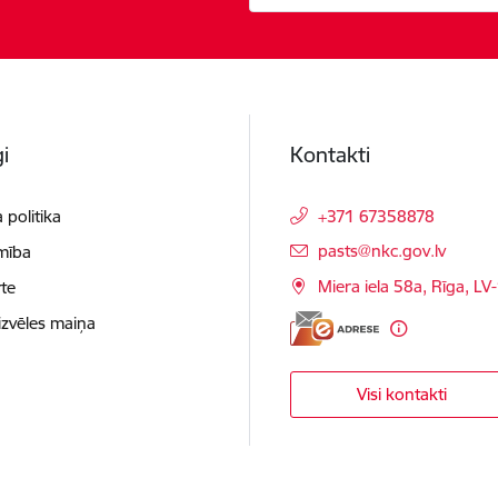
i
Kontakti
 politika
+371 67358878
E-pasts:
pasts@nkc.gov.lv
mība
Miera iela 58a, Rīga, LV
te
izvēles maiņa
Visi kontakti