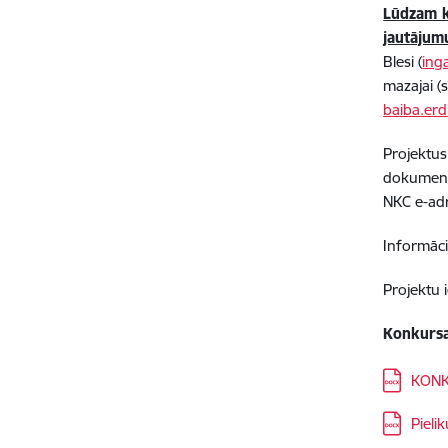
Lūdzam k
jautājum
Blesi (
ing
mazajai (
baiba.er
Projektus
dokumentu
NKC e-adr
Informāci
Projektu 
Konkursa
Lejupielā
KONK
Lejupielā
Pieli