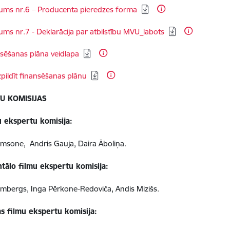
dēt:
kums nr.6 – Producenta pieredzes forma
dēt:
kums nr.7 - Deklarācija par atbilstību MVU_labots
dēt:
sēšanas plāna veidlapa
dēt:
zpildīt finansēšanas plānu
U KOMISIJAS
u ekspertu komisija:
 Simsone,
Andris Gauja,
Daira Āboliņa.
ālo filmu ekspertu komisija:
ombergs,
Inga Pērkone-Redoviča,
Andis Mizišs.
as filmu ekspertu komisija: