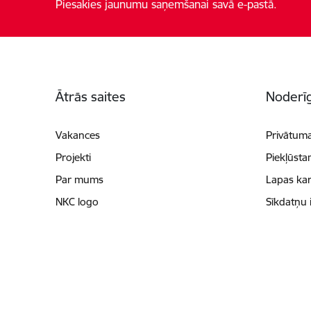
Piesakies jaunumu saņemšanai savā e-pastā.
Kājene
Ātrās saites
Noderīg
Vakances
Privātuma
Projekti
Piekļūsta
Par mums
Lapas kar
NKC logo
Sīkdatņu 