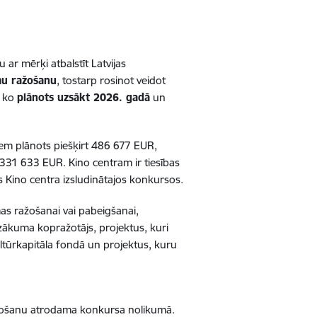
ar mērķi atbalstīt Latvijas
mu ražošanu
, tostarp rosinot veidot
, ko
plānots uzsākt 2026. gadā
un
iem plānots piešķirt 486 677 EUR,
331 633 EUR. Kino centram ir tiesības
s Kino centra izsludinātajos konkursos.
mas ražošanai vai pabeigšanai,
zākuma kopražotājs, projektus, kuri
ltūrkapitāla fondā un projektus, kuru
avošanu atrodama konkursa nolikumā.