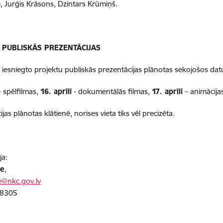
e,
Jurģis Krāsons,
Dzintars Krūmiņš.
 PUBLISKĀS PREZENTĀCIJAS
iesniegto projektu publiskās prezentācijas plānotas sekojošos da
- spēlfilmas,
16. aprīlī
- dokumentālās filmas,
17. aprīlī
– animācijas
jas plānotas klātienē, norises vieta tiks vēl precizēta.
ja:
se
,
e@nkc.gov.lv
18305