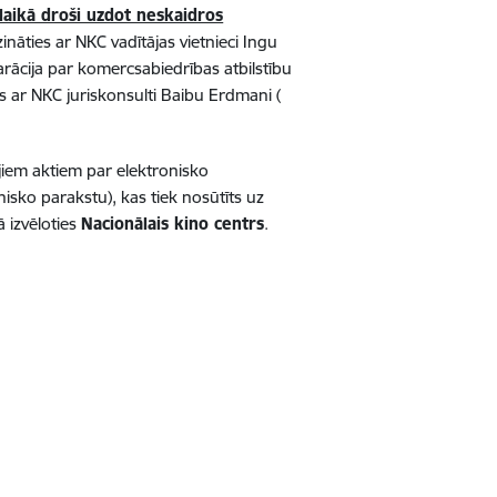
laikā droši uzdot neskaidros
āties ar NKC vadītājas vietnieci Ingu
arācija par komercsabiedrības atbilstību
es ar NKC juriskonsulti Baibu Erdmani (
jiem aktiem par elektronisko
ko parakstu), kas tiek nosūtīts uz
ā izvēloties
Nacionālais kino centrs
.