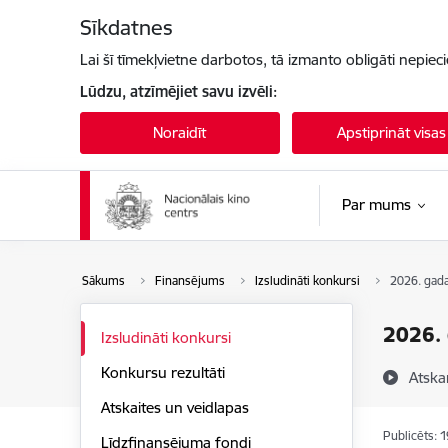
Pāriet uz lapas saturu
Sīkdatnes
Lai šī tīmekļvietne darbotos, tā izmanto obligāti nepiec
Lūdzu, atzīmējiet savu izvēli:
Noraidīt
Apstiprināt visas
Par mums
Sākums
Finansējums
Izsludināti konkursi
2026. ga
2026.
Izsludināti konkursi
Konkursu rezultāti
Atska
Atskaites un veidlapas
Publicēts: 
Līdzfinansējuma fondi