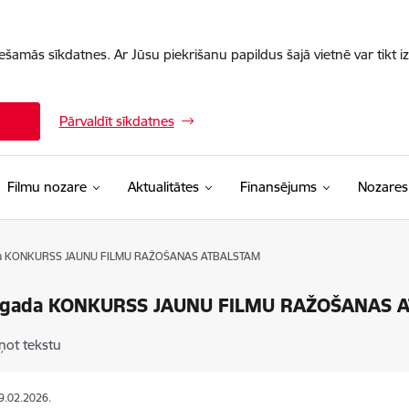
iešamās sīkdatnes. Ar Jūsu piekrišanu papildus šajā vietnē var tikt i
Pārvaldīt sīkdatnes
Filmu nozare
Aktualitātes
Finansējums
Nozares
da KONKURSS JAUNU FILMU RAŽOŠANAS ATBALSTAM
 gada KONKURSS JAUNU FILMU RAŽOŠANAS
ņot tekstu
19.02.2026.