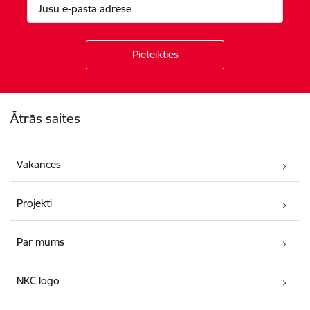
Kājene
Ātrās saites
Vakances
Projekti
Par mums
NKC logo