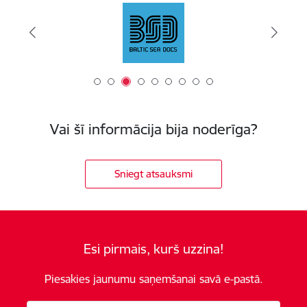
Vai šī informācija bija noderīga?
Sniegt atsauksmi
Esi pirmais, kurš uzzina!
Piesakies jaunumu saņemšanai savā e-pastā.