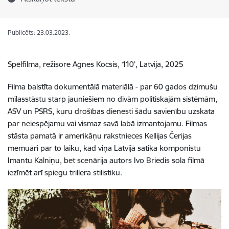
Publicēts: 23.03.2023.
Spēlfilma, režisore Agnes Kocsis, 110’, Latvija, 2025
Filma balstīta dokumentālā materiālā - par 60 gados dzimušu
mīlasstāstu starp jauniešiem no divām politiskajām sistēmām,
ASV un PSRS, kuru drošības dienesti šādu savienību uzskata
par neiespējamu vai vismaz savā labā izmantojamu. Filmas
stāsta pamatā ir amerikāņu rakstnieces Kellijas Čerijas
memuāri par to laiku, kad viņa Latvijā satika komponistu
Imantu Kalniņu, bet scenārija autors Ivo Briedis sola filmā
iezīmēt arī spiegu trillera stilistiku.