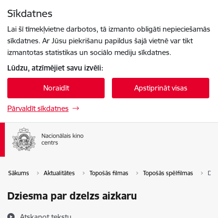
Pāriet uz lapas saturu
Sīkdatnes
Spied
lai meklētu
Enter
Lai šī tīmekļvietne darbotos, tā izmanto obligāti nepieciešamās
sīkdatnes. Ar Jūsu piekrišanu papildus šajā vietnē var tikt
izmantotas statistikas un sociālo mediju sīkdatnes.
Lūdzu, atzīmējiet savu izvēli:
Noraidīt
Apstiprināt visas
Pārvaldīt sīkdatnes
Sākums
Aktualitātes
Topošās filmas
Topošās spēlfilmas
Dzi
Dziesma par dzelzs aizkaru
Atskaņot tekstu