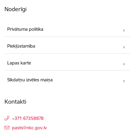
Noderīgi
Privātuma politika
Piekļūstamība
Lapas karte
Sīkdatņu izvēles maiņa
Kontakti
+371 67358878
E-pasts:
pasts@nkc.gov.lv