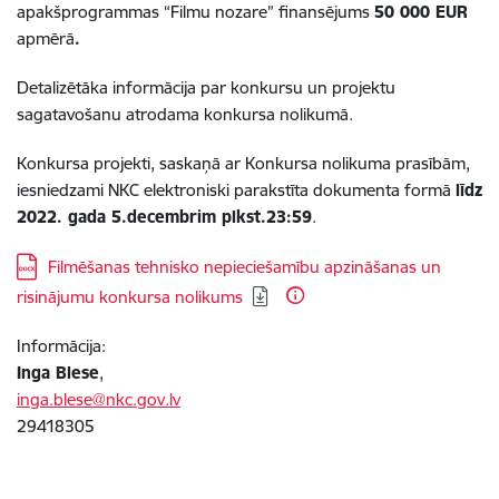
apakšprogrammas “Filmu nozare” finansējums
50 000 EUR
apmērā
.
Detalizētāka informācija par konkursu un projektu
sagatavošanu atrodama konkursa nolikumā.
Konkursa projekti, saskaņā ar Konkursa nolikuma prasībām,
iesniedzami NKC elektroniski parakstīta dokumenta formā
līdz
2022. gada 5.decembrim plkst.23:59
.
Lejupielādēt:
Filmēšanas tehnisko nepieciešamību apzināšanas un
risinājumu konkursa nolikums
Informācija:
Inga Blese
,
inga.blese@nkc.gov.lv
29418305