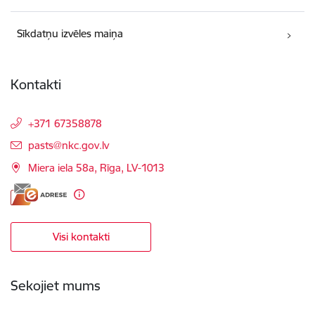
Sīkdatņu izvēles maiņa
Kontakti
+371 67358878
E-pasts:
pasts@nkc.gov.lv
Miera iela 58a, Rīga, LV-1013
Visi kontakti
Sekojiet mums