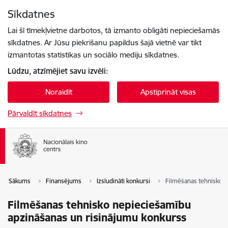
Pāriet uz lapas saturu
Sīkdatnes
Spied
lai meklētu
Enter
Lai šī tīmekļvietne darbotos, tā izmanto obligāti nepieciešamās
sīkdatnes. Ar Jūsu piekrišanu papildus šajā vietnē var tikt
izmantotas statistikas un sociālo mediju sīkdatnes.
Lūdzu, atzīmējiet savu izvēli:
Noraidīt
Apstiprināt visas
Pārvaldīt sīkdatnes
Sākums
Finansējums
Izsludināti konkursi
Filmēšanas tehnisko n
Filmēšanas tehnisko nepieciešamību
apzināšanas un risinājumu konkurss