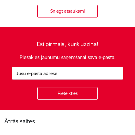
Sniegt atsauksmi
Esi pirmais, kurš uzzina!
Piesakies jaunumu saņemšanai savā e-pastā.
Kājene
Ātrās saites