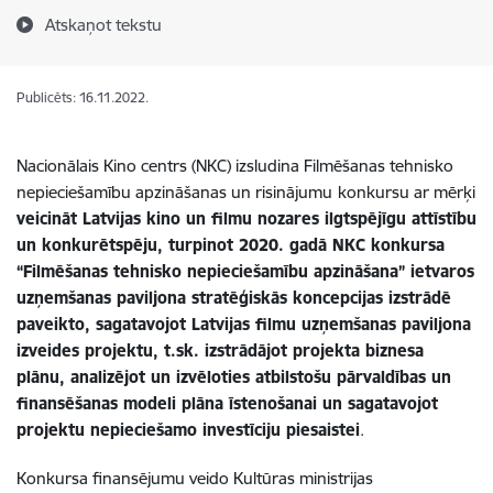
Atskaņot tekstu
Publicēts: 16.11.2022.
Nacionālais Kino centrs (NKC) izsludina
Filmēšanas tehnisko
nepieciešamību apzināšanas un risinājumu
konkursu ar mērķi
veicināt Latvijas kino un filmu nozares ilgtspējīgu attīstību
un konkurētspēju, turpinot 2020. gadā NKC konkursa
“Filmēšanas tehnisko nepieciešamību apzināšana” ietvaros
uzņemšanas paviljona stratēģiskās koncepcijas izstrādē
paveikto, sagatavojot Latvijas filmu uzņemšanas paviljona
izveides projektu, t.sk. izstrādājot projekta biznesa
plānu, analizējot un izvēloties atbilstošu pārvaldības un
finansēšanas modeli plāna īstenošanai un sagatavojot
projektu nepieciešamo investīciju piesaistei
.
Konkursa finansējumu veido Kultūras ministrijas