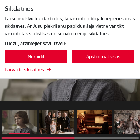
Pāriet uz lapas saturu
Sīkdatnes
1 / 7
Spied
lai meklētu
Enter
Lai šī tīmekļvietne darbotos, tā izmanto obligāti nepieciešamās
sīkdatnes. Ar Jūsu piekrišanu papildus šajā vietnē var tikt
izmantotas statistikas un sociālo mediju sīkdatnes.
Lūdzu, atzīmējiet savu izvēli:
Noraidīt
Apstiprināt visas
Pārvaldīt sīkdatnes