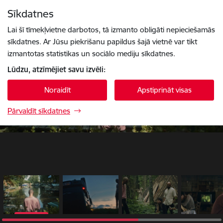
Pāriet uz lapas saturu
Sīkdatnes
1 / 6
Spied
lai meklētu
Enter
Lai šī tīmekļvietne darbotos, tā izmanto obligāti nepieciešamās
sīkdatnes. Ar Jūsu piekrišanu papildus šajā vietnē var tikt
izmantotas statistikas un sociālo mediju sīkdatnes.
Lūdzu, atzīmējiet savu izvēli:
Noraidīt
Apstiprināt visas
Pārvaldīt sīkdatnes