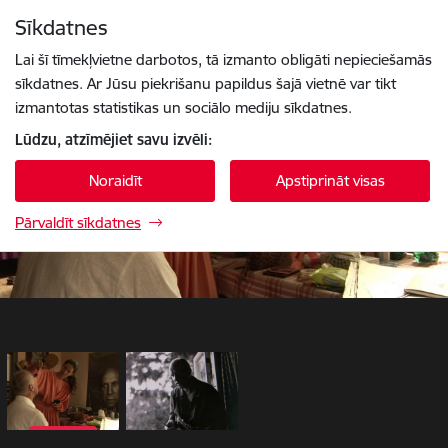
Pāriet uz lapas saturu
Sīkdatnes
1 / 2
Spied
lai meklētu
Enter
Lai šī tīmekļvietne darbotos, tā izmanto obligāti nepieciešamās
sīkdatnes. Ar Jūsu piekrišanu papildus šajā vietnē var tikt
izmantotas statistikas un sociālo mediju sīkdatnes.
Lūdzu, atzīmējiet savu izvēli:
Noraidīt
Apstiprināt visas
Pārvaldīt sīkdatnes