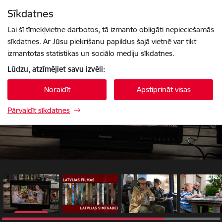
Pāriet uz lapas saturu
Sīkdatnes
1 / 5
Spied
lai meklētu
Enter
Lai šī tīmekļvietne darbotos, tā izmanto obligāti nepieciešamās
sīkdatnes. Ar Jūsu piekrišanu papildus šajā vietnē var tikt
izmantotas statistikas un sociālo mediju sīkdatnes.
Lūdzu, atzīmējiet savu izvēli:
Noraidīt
Apstiprināt visas
Pārvaldīt sīkdatnes