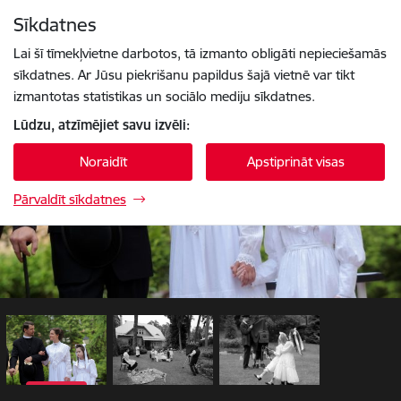
Pāriet uz lapas saturu
Sīkdatnes
1 / 3
Spied
lai meklētu
Enter
Lai šī tīmekļvietne darbotos, tā izmanto obligāti nepieciešamās
sīkdatnes. Ar Jūsu piekrišanu papildus šajā vietnē var tikt
izmantotas statistikas un sociālo mediju sīkdatnes.
Lūdzu, atzīmējiet savu izvēli:
Noraidīt
Apstiprināt visas
Pārvaldīt sīkdatnes