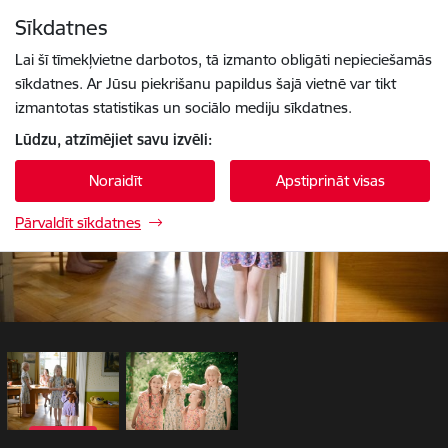
Pāriet uz lapas saturu
Sīkdatnes
1 / 2
Spied
lai meklētu
Enter
Lai šī tīmekļvietne darbotos, tā izmanto obligāti nepieciešamās
sīkdatnes. Ar Jūsu piekrišanu papildus šajā vietnē var tikt
izmantotas statistikas un sociālo mediju sīkdatnes.
Lūdzu, atzīmējiet savu izvēli:
Noraidīt
Apstiprināt visas
Pārvaldīt sīkdatnes