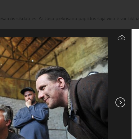
iešamās sīkdatnes. Ar Jūsu piekrišanu papildus šajā vietnē var tikt i
Pārvaldīt sīkdatnes
Filmu nozare
Aktualitātes
Finansējums
Nozares