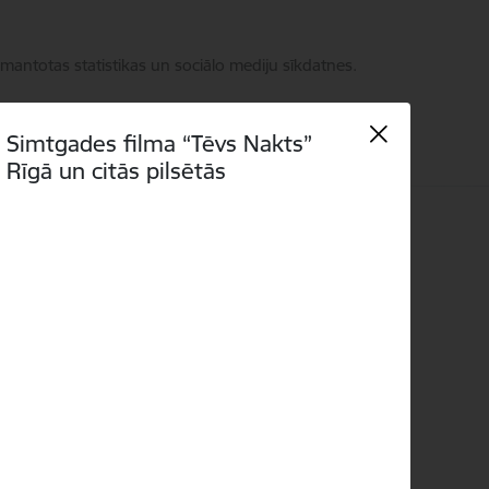
zmantotas statistikas un sociālo mediju sīkdatnes.
Simtgades filma “Tēvs Nakts”
Rīgā un citās pilsētās
 kontakti
Language
Meklēt
Piekļūstamība