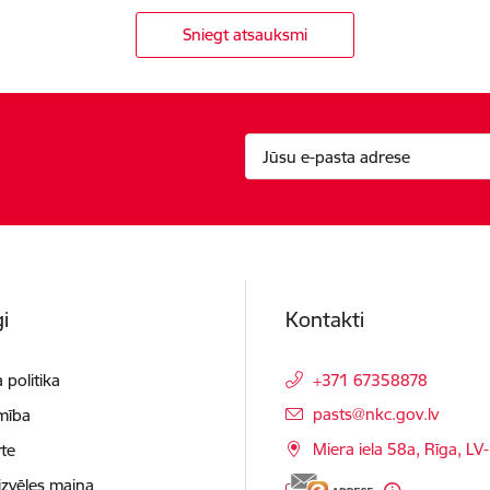
Sniegt atsauksmi
i
Kontakti
 politika
+371 67358878
E-pasts:
pasts@nkc.gov.lv
mība
Miera iela 58a, Rīga, LV
te
izvēles maiņa