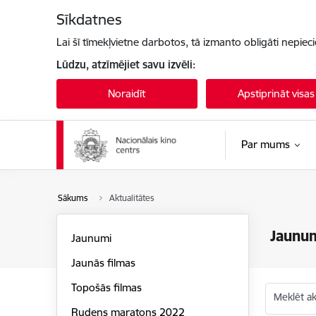
Pāriet uz lapas saturu
Sīkdatnes
Lai šī tīmekļvietne darbotos, tā izmanto obligāti nepiec
Lūdzu, atzīmējiet savu izvēli:
Noraidīt
Apstiprināt visas
Par mums
Sākums
Aktualitātes
Jaunu
Jaunumi
Jaunās filmas
Topošās filmas
Meklēt akt
Rudens maratons 2022