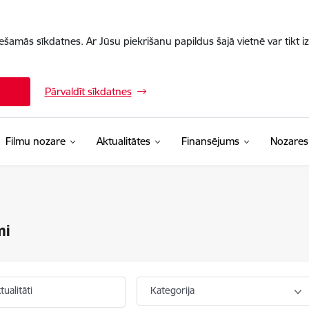
iešamās sīkdatnes. Ar Jūsu piekrišanu papildus šajā vietnē var tikt i
Pārvaldīt sīkdatnes
Filmu nozare
Aktualitātes
Finansējums
Nozares
mi
ualitāti
Kategorija