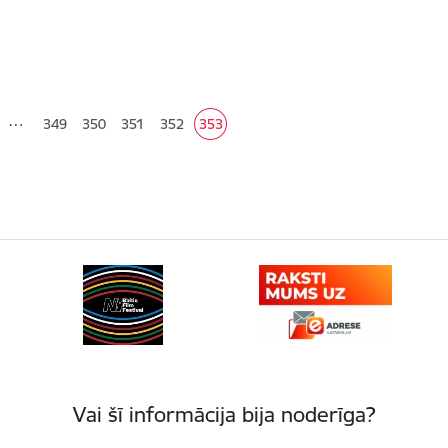
ana
…
349
350
351
352
353
Lapa
Lapa
Lapa
Lapa
Pašreizējā lapa
Vai šī informācija bija noderīga?