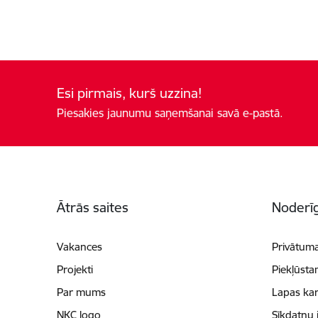
Esi pirmais, kurš uzzina!
Piesakies jaunumu saņemšanai savā e-pastā.
Kājene
Ātrās saites
Noderīg
Vakances
Privātuma
Projekti
Piekļūsta
Par mums
Lapas kar
NKC logo
Sīkdatņu 