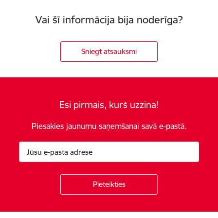
Vai šī informācija bija noderīga?
Sniegt atsauksmi
Esi pirmais, kurš uzzina!
Piesakies jaunumu saņemšanai savā e-pastā.
Kājene