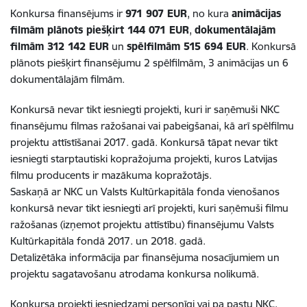
Konkursa finansējums ir
971 907 EUR
, no kura
animācijas
filmām plānots piešķirt 144 071 EUR
,
dokumentālajām
filmām 312 142 EUR
un
spēlfilmām 515 694 EUR
. Konkursā
plānots piešķirt finansējumu 2 spēlfilmām, 3 animācijas un 6
dokumentālajām filmām.
Konkursā nevar tikt iesniegti projekti, kuri ir saņēmuši NKC
finansējumu filmas ražošanai vai pabeigšanai, kā arī spēlfilmu
projektu attīstīšanai 2017. gadā. Konkursā tāpat nevar tikt
iesniegti starptautiski kopražojuma projekti, kuros Latvijas
filmu producents ir mazākuma kopražotājs.
Saskaņā ar NKC un Valsts Kultūrkapitāla fonda vienošanos
konkursā nevar tikt iesniegti arī projekti, kuri saņēmuši filmu
ražošanas (izņemot projektu attīstību) finansējumu Valsts
Kultūrkapitāla fondā 2017. un 2018. gadā.
Detalizētāka informācija par finansējuma nosacījumiem un
projektu sagatavošanu atrodama konkursa nolikumā.
Konkursa projekti iesniedzami personīgi vai pa pastu NKC,