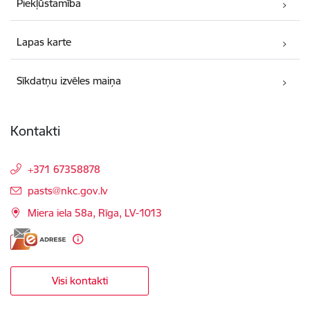
Piekļūstamība
Lapas karte
Sīkdatņu izvēles maiņa
Kontakti
+371 67358878
E-pasts:
pasts@nkc.gov.lv
Miera iela 58a, Rīga, LV-1013
Visi kontakti