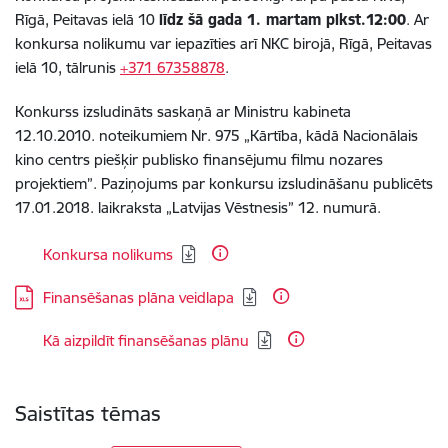
Rīgā, Peitavas ielā 10
līdz šā gada 1. martam
plkst.12:00
. Ar
konkursa nolikumu var iepazīties arī NKC birojā, Rīgā, Peitavas
ielā 10, tālrunis
+371 67358878
.
Konkurss izsludināts saskaņā ar Ministru kabineta
12.10.2010. noteikumiem Nr. 975 „Kārtība, kādā Nacionālais
kino centrs piešķir publisko finansējumu filmu nozares
projektiem”. Paziņojums par konkursu izsludināšanu publicēts
17.01.2018. laikraksta „Latvijas Vēstnesis” 12. numurā.
Lejupielādēt:
Konkursa nolikums
Lejupielādēt:
Finansēšanas plāna veidlapa
Lejupielādēt:
Kā aizpildīt finansēšanas plānu
Saistītas tēmas