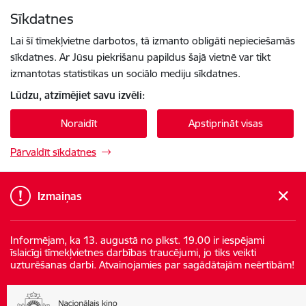
Pāriet uz lapas saturu
Sīkdatnes
Spied
lai meklētu
Enter
Lai šī tīmekļvietne darbotos, tā izmanto obligāti nepieciešamās
sīkdatnes. Ar Jūsu piekrišanu papildus šajā vietnē var tikt
izmantotas statistikas un sociālo mediju sīkdatnes.
Lūdzu, atzīmējiet savu izvēli:
Noraidīt
Apstiprināt visas
Pārvaldīt sīkdatnes
Izmaiņas
Informējam, ka 13. augustā no plkst. 19.00 ir iespējami
īslaicīgi tīmekļvietnes darbības traucējumi, jo tiks veikti
uzturēšanas darbi. Atvainojamies par sagādātajām neērtībām!