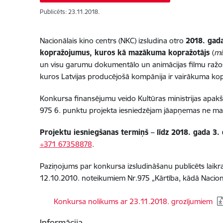
Publicēts: 23.11.2018.
Nacionālais kino centrs (NKC) izsludina otro
2018. gad
kopražojumus, kuros kā mazākuma kopražotājs
(
mi
un visu garumu dokumentālo un animācijas filmu ražoša
kuros Latvijas producējošā kompānija ir vairākuma kop
Konkursa finansējumu veido Kultūras ministrijas apa
975 6. punktu projekta iesniedzējam jāapņemas ne mazā
Projektu iesniegšanas termiņš – līdz 2018. gada 3.
+371 67358878
.
Paziņojums par konkursa izsludināšanu publicēts laikra
12.10.2010. noteikumiem Nr.975 „Kārtība, kādā Nacionā
Lejupielādēt:
Konkursa nolikums ar 23.11.2018. grozījumiem
Informācija