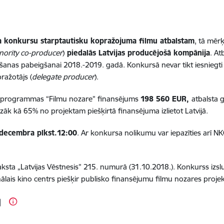
a konkursu starptautisku kopražojuma filmu atbalstam
, tā mērķ
nority co-producer
)
piedalās Latvijas producējošā kompānija
. At
nas pabeigšanai 2018.-2019. gadā. Konkursā nevar tikt iesniegti 
ražotājs (
delegate producer
).
kšprogrammas “Filmu nozare” finansējums
198 560
EUR,
atbalsta 
k kā 65% no projektam piešķirtā finansējuma izlietot Latvijā.
 decembra plkst.12:00
. Ar konkursa nolikumu var iepazīties arī NKC 
ksta „Latvijas Vēstnesis” 215. numurā (31.10.2018.). Konkurss izsl
lais kino centrs piešķir publisko finansējumu filmu nozares projek