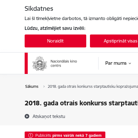
Pāriet uz lapas saturu
Sīkdatnes
Lai šī tīmekļvietne darbotos, tā izmanto obligāti nepiec
Lūdzu, atzīmējiet savu izvēli:
Noraidīt
Apstiprināt visas
Par mums
Sākums
2018. gada otrais konkurss starptautisku kopražojuma
2018. gada otrais konkurss starptau
Atskaņot tekstu
Publicēts
pirms vairāk nekā 7 gadiem