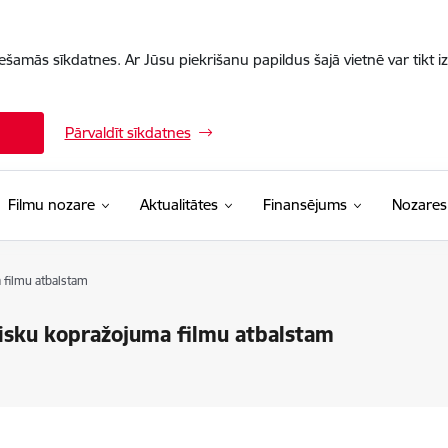
iešamās sīkdatnes. Ar Jūsu piekrišanu papildus šajā vietnē var tikt i
Pārvaldīt sīkdatnes
Filmu nozare
Aktualitātes
Finansējums
Nozares
 filmu atbalstam
tisku kopražojuma filmu atbalstam