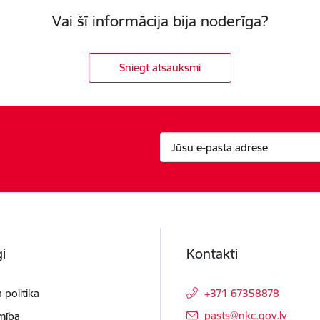
Vai šī informācija bija noderīga?
Sniegt atsauksmi
i
Kontakti
 politika
+371 67358878
E-pasts:
pasts@nkc.gov.lv
mība