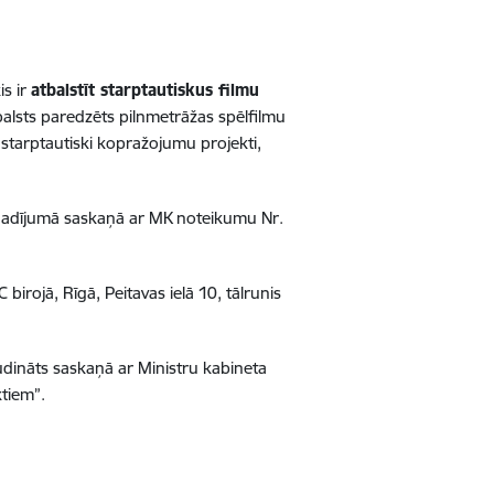
is ir
atbalstīt starptautiskus filmu
balsts paredzēts pilnmetrāžas spēlfilmu
starptautiski kopražojumu projekti,
gadījumā saskaņā ar MK noteikumu Nr.
birojā, Rīgā, Peitavas ielā 10, tālrunis
udināts saskaņā ar Ministru kabineta
tiem”.