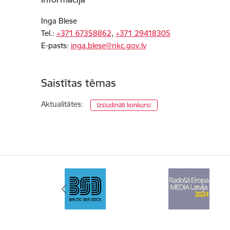
Inga Blese
Tel.:
+371 67358862
,
+371 29418305
E-pasts:
inga.blese@nkc.gov.lv
Saistītas tēmas
Aktualitātes:
Izsludināti konkursi