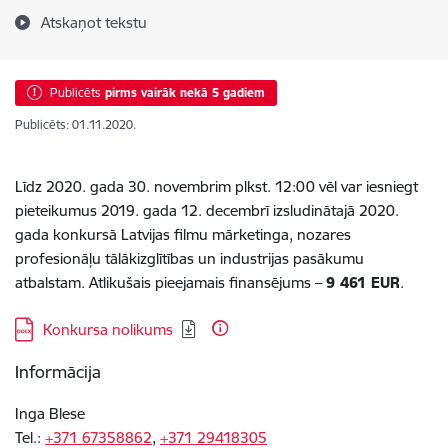
Atskaņot tekstu
Publicēts
pirms vairāk nekā 5 gadiem
Publicēts: 01.11.2020.
Līdz 2020. gada 30. novembrim plkst. 12:00 vēl var iesniegt
pieteikumus 2019. gada 12. decembrī izsludinātajā 2020.
gada konkursā Latvijas filmu mārketinga, nozares
profesionāļu tālākizglītības un industrijas pasākumu
atbalstam. Atlikušais pieejamais finansējums –
9 461 EUR
.
Lejupielādēt:
Konkursa nolikums
Informācija
Inga Blese
Tel.:
+371 67358862
,
+371 29418305