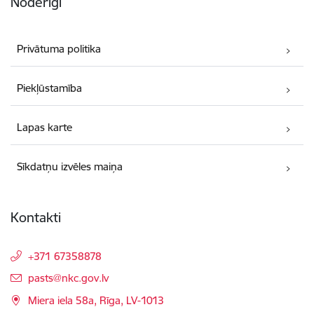
Noderīgi
Privātuma politika
Piekļūstamība
Lapas karte
Sīkdatņu izvēles maiņa
Kontakti
+371 67358878
E-pasts:
pasts@nkc.gov.lv
Miera iela 58a, Rīga, LV-1013