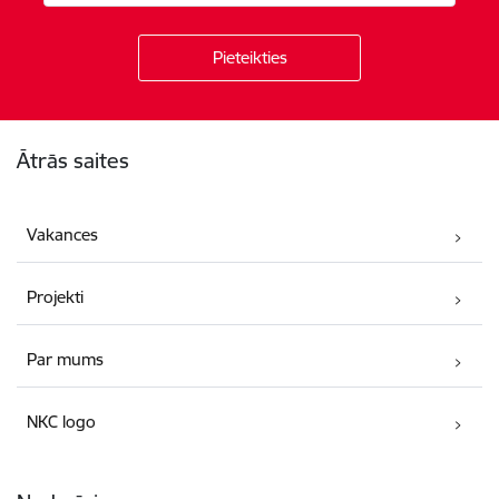
Kājene
Ātrās saites
Vakances
Projekti
Par mums
NKC logo