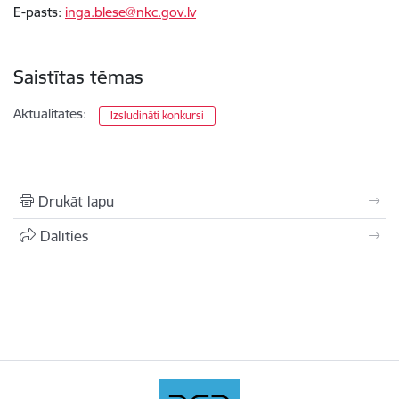
E-pasts:
inga.blese@nkc.gov.lv
Saistītas tēmas
Aktualitātes:
Izsludināti konkursi
Drukāt lapu
Dalīties