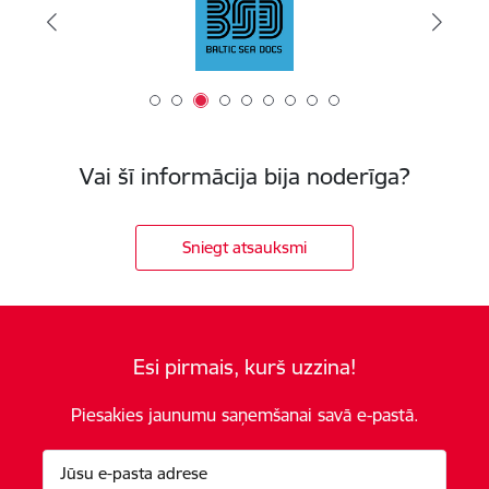
Vai šī informācija bija noderīga?
Sniegt atsauksmi
Esi pirmais, kurš uzzina!
Piesakies jaunumu saņemšanai savā e-pastā.