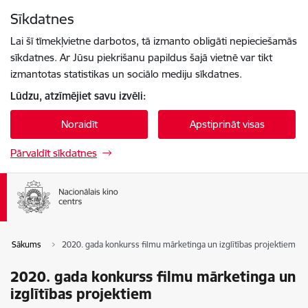
Pāriet uz lapas saturu
Sīkdatnes
Spied
lai meklētu
Enter
Lai šī tīmekļvietne darbotos, tā izmanto obligāti nepieciešamās
sīkdatnes. Ar Jūsu piekrišanu papildus šajā vietnē var tikt
izmantotas statistikas un sociālo mediju sīkdatnes.
Lūdzu, atzīmējiet savu izvēli:
Noraidīt
Apstiprināt visas
Pārvaldīt sīkdatnes
Sākums
2020. gada konkurss filmu mārketinga un izglītības projektiem
2020. gada konkurss filmu mārketinga un
izglītības projektiem