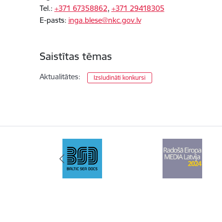
Tel.:
+371 67358862
,
+371 29418305
E-pasts:
inga.blese@nkc.gov.lv
Saistītas tēmas
Aktualitātes:
Izsludināti konkursi