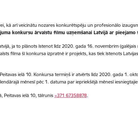
arei, kā arī veicinātu nozares konkurētspēju un profesionālo izaugsm
ējuma konkursu ārvalstu filmu uzņemšanai Latvijā ar pieejamo
atvijā, ja to plānots īstenot līdz 2020. gada 16. novembrim (galēja
ts filma šī konkursa izpratnē ir projekts, kas tiek īstenots Latvija
Peitavas ielā 10. Konkursa termiņš ir atvērts līdz 2020. gada 1. okt
kalendārajā mēnesī pēc 1. datuma par iepriekšējā mēnesī iesniegtaji
, Peitavas ielā 10, tālrunis
+371 67358878
.