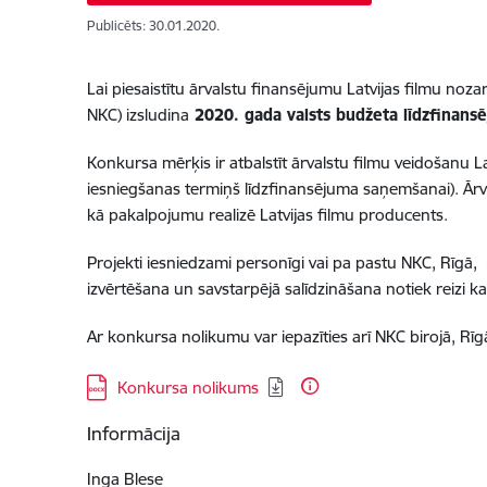
Publicēts: 30.01.2020.
Lai piesaistītu ārvalstu finansējumu Latvijas filmu noz
NKC) izsludina
2020. gada valsts budžeta līdzfinans
Konkursa mērķis ir atbalstīt ārvalstu filmu veidošanu L
iesniegšanas termiņš līdzfinansējuma saņemšanai). Ārvals
kā pakalpojumu realizē Latvijas filmu producents.
Projekti iesniedzami personīgi vai pa pastu NKC, Rīgā, 
izvērtēšana un savstarpējā salīdzināšana notiek reizi 
Ar konkursa nolikumu var iepazīties arī NKC birojā, Rīgā
Lejupielādēt:
Konkursa nolikums
Informācija
Inga Blese