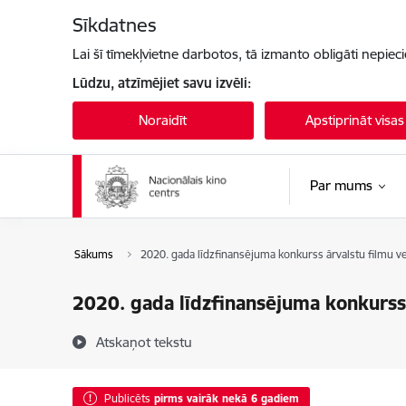
Pāriet uz lapas saturu
Sīkdatnes
Lai šī tīmekļvietne darbotos, tā izmanto obligāti nepiec
Lūdzu, atzīmējiet savu izvēli:
Noraidīt
Apstiprināt visas
Par mums
Sākums
2020. gada līdzfinansējuma konkurss ārvalstu filmu ve
2020. gada līdzfinansējuma konkurss 
Atskaņot tekstu
Publicēts
pirms vairāk nekā 6 gadiem