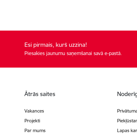
Esi pirmais, kurš uzzina!
Piesakies jaunumu saņemšanai savā e-pastā.
Kājene
Ātrās saites
Noderīg
Vakances
Privātuma
Projekti
Piekļūsta
Par mums
Lapas kar