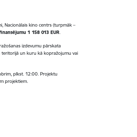
i, Nacionālais kino centrs (turpmāk –
 finansējumu 1 158 013 EUR
.
is ražošanas izdevumu pārskata
s teritorijā un kuru kā kopražojumu vai
obrim, plkst. 12:00. Projektu
em projektiem.