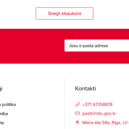
Sniegt atsauksmi
i
Kontakti
 politika
+371 67358878
E-pasts:
pasts@nkc.gov.lv
mība
Miera iela 58a, Rīga, LV
te