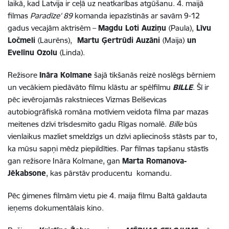
laikā, kad Latvija ir ceļā uz neatkarības atgūšanu. 4. maijā
filmas
Paradīze’ 89
komanda iepazīstinās ar savām 9-12
gadus vecajām aktrisēm –
Magdu Loti Auziņu
(Paula),
Līvu
Ločmeli
(Laurēns),
Martu Ģertrūdi Auzāni
(Maija)
un
Evelīnu Ozolu
(Linda).
Režisore
Ināra Kolmane
šajā tikšanās reizē noslēgs bērniem
un vecākiem piedāvāto filmu klāstu ar spēlfilmu
BILLE
. Šī ir
pēc ievērojamās rakstnieces Vizmas Belševicas
autobiogrāfiskā romāna motīviem veidota filma par mazas
meitenes dzīvi trīsdesmito gadu Rīgas nomalē.
Bille
būs
vienlaikus mazliet smeldzīgs un dzīvi apliecinošs stāsts par to,
ka mūsu sapņi mēdz piepildīties. Par filmas tapšanu stāstīs
gan režisore Ināra Kolmane, gan
Marta Romanova-
Jēkabsone
, kas pārstāv producentu komandu.
Pēc ģimenes filmām vietu pie 4. maija filmu Baltā galdauta
ieņems dokumentālais kino.