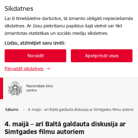
Pāriet uz lapas saturu
Sīkdatnes
Spied
lai meklētu
Enter
Lai šī tīmekļvietne darbotos, tā izmanto obligāti nepieciešamās
sīkdatnes. Ar Jūsu piekrišanu papildus šajā vietnē var tikt
izmantotas statistikas un sociālo mediju sīkdatnes.
Lūdzu, atzīmējiet savu izvēli:
Noraidīt
Apstiprināt visas
Pārvaldīt sīkdatnes
Sākums
4. maijā – arī Baltā galdauta diskusija ar Simtgades filmu autoriem
4. maijā – arī Baltā galdauta diskusija ar
Simtgades filmu autoriem