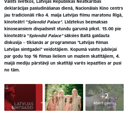
Valsts svētkos, Latvijas Republikas Neatkarības
deklarācijas pasludināšanas dienā, Nacionālais Kino centrs
jau tradicionāli rīko 4. maija Latvijas filmu maratonu Rīgā,
kinoteātrī “
Splendid Palace”
. Līdztekus bezmaksas
kinoseansiem divpadsmit stundu garumā plkst. 15.00 pie
kinoteātra “
Splendid Palace”
sāksies Baltā galdauta
diskusija – tikšanās ar programmas “Latvijas filmas
Latvijas simtgadei” veidotājiem. Kopumā valsts jubilejai
par godu top 16 filmas lieliem un maziem skatītājiem, 4.
maijā mediju pārstāvji un skatītāji varēs iepazīties ar pusi
no tām.
+2
Atvērt galeriju