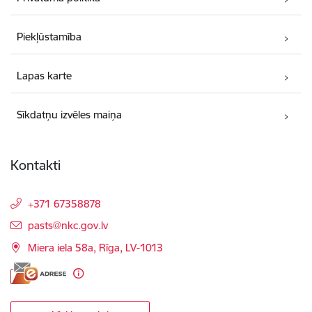
Piekļūstamība
Lapas karte
Sīkdatņu izvēles maiņa
Kontakti
+371 67358878
E-pasts:
pasts@nkc.gov.lv
Miera iela 58a, Rīga, LV-1013