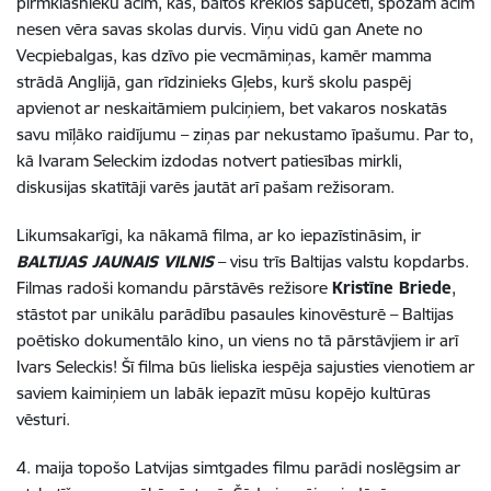
pirmklasnieku acīm, kas, baltos kreklos sapucēti, spožām acīm
nesen vēra savas skolas durvis. Viņu vidū gan Anete no
Vecpiebalgas, kas dzīvo pie vecmāmiņas, kamēr mamma
strādā Anglijā, gan rīdzinieks Gļebs, kurš skolu paspēj
apvienot ar neskaitāmiem pulciņiem, bet vakaros noskatās
savu mīļāko raidījumu – ziņas par nekustamo īpašumu. Par to,
kā Ivaram Seleckim izdodas notvert patiesības mirkli,
diskusijas skatītāji varēs jautāt arī pašam režisoram.
Likumsakarīgi, ka nākamā filma, ar ko iepazīstināsim, ir
BALTIJAS JAUNAIS VILNIS
– visu trīs Baltijas valstu kopdarbs.
Filmas radoši komandu pārstāvēs režisore
Kristīne Briede
,
stāstot par unikālu parādību pasaules kinovēsturē – Baltijas
poētisko dokumentālo kino, un viens no tā pārstāvjiem ir arī
Ivars Seleckis! Šī filma būs lieliska iespēja sajusties vienotiem ar
saviem kaimiņiem un labāk iepazīt mūsu kopējo kultūras
vēsturi.
4. maija topošo Latvijas simtgades filmu parādi noslēgsim ar