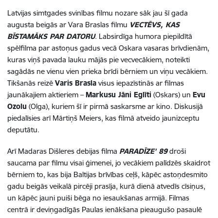
Latvijas simtgades svinības filmu nozare sāk jau šī gada
augusta beigās ar Vara Braslas filmu
VECTĒVS, KAS
BĪSTAMĀKS PAR DATORU
. Labsirdīga humora piepildītā
spēlfilma par astoņus gadus vecā Oskara vasaras brīvdienām,
kuras viņš pavada lauku mājās pie vecvecākiem, noteikti
sagādās ne vienu vien prieka brīdi bērniem un viņu vecākiem.
Tikšanās reizē
Varis Brasla
visus iepazīstinās ar filmas
jaunākajiem aktieriem –
Markusu Jāni Eglīti
(Oskars) un
Evu
Ozolu
(Olga), kuriem šī ir pirmā saskarsme ar kino. Diskusijā
piedalīsies arī Mārtiņš Meiers, kas filmā atveido jaunizceptu
deputātu.
Arī Madaras Dišleres debijas filma
PARADĪZE’ 89
droši
saucama par filmu visai ģimenei, jo vecākiem palīdzēs skaidrot
bērniem to, kas bija Baltijas brīvības ceļš, kāpēc astoņdesmito
gadu beigās veikalā pircēji prasīja, kurā dienā atvedīs cīsiņus,
un kāpēc jauni puiši bēga no iesaukšanas armijā. Filmas
centrā ir deviņgadīgās Paulas ienākšana pieaugušo pasaulē