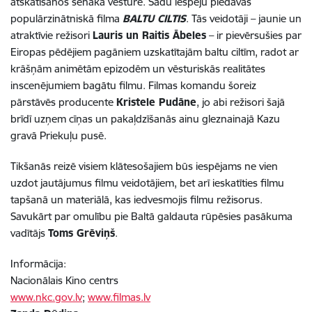
atskatīšanos senākā vēsturē. Šādu iespēju piedāvās
populārzinātniskā filma
BALTU CILTIS
. Tās veidotāji – jaunie un
atraktīvie režisori
Lauris un Raitis Ābeles
– ir pievērsušies par
Eiropas pēdējiem pagāniem uzskatītajām baltu ciltīm, radot ar
krāšņām animētām epizodēm un vēsturiskās realitātes
inscenējumiem bagātu filmu. Filmas komandu šoreiz
pārstāvēs producente
Kristele Pudāne
, jo abi režisori šajā
brīdī uzņem cīņas un pakaļdzīšanās ainu gleznainajā Kazu
gravā Priekuļu pusē.
Tikšanās reizē visiem klātesošajiem būs iespējams ne vien
uzdot jautājumus filmu veidotājiem, bet arī ieskatīties filmu
tapšanā un materiālā, kas iedvesmojis filmu režisorus.
Savukārt par omulību pie Baltā galdauta rūpēsies pasākuma
vadītājs
Toms Grēviņš
.
Informācija:
Nacionālais Kino centrs
www.nkc.gov.lv
;
www.filmas.lv