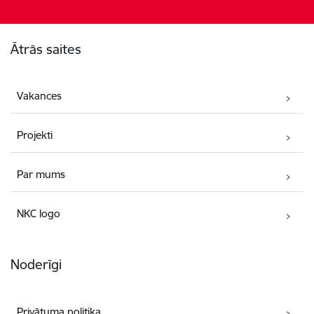
Kājene
Ātrās saites
Vakances
Projekti
Par mums
NKC logo
Noderīgi
Privātuma politika