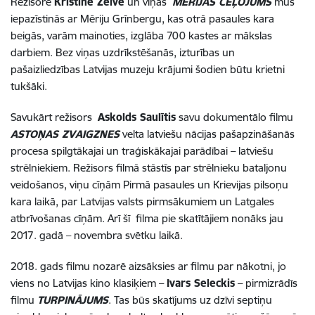
Režisore
Kristīne Želve
un viņas
MĒRIJAS CEĻOJUMS
mūs
iepazīstinās ar Mēriju Grīnbergu, kas otrā pasaules kara
beigās, varām mainoties, izglāba 700 kastes ar mākslas
darbiem. Bez viņas uzdrīkstēšanās, izturības un
pašaizliedzības Latvijas muzeju krājumi šodien būtu krietni
tukšāki.
Savukārt režisors
Askolds Saulītis
savu dokumentālo filmu
ASTOŅAS ZVAIGZNES
velta latviešu nācijas pašapzināšanās
procesa spilgtākajai un traģiskākajai parādībai – latviešu
strēlniekiem. Režisors filmā stāstīs par strēlnieku bataljonu
veidošanos, viņu cīņām Pirmā pasaules un Krievijas pilsoņu
kara laikā, par Latvijas valsts pirmsākumiem un Latgales
atbrīvošanas cīņām. Arī šī filma pie skatītājiem nonāks jau
2017. gadā – novembra svētku laikā.
2018. gads filmu nozarē aizsāksies ar filmu par nākotni, jo
viens no Latvijas kino klasiķiem –
Ivars Seleckis
– pirmizrādīs
filmu
TURPINĀJUMS
. Tas būs skatījums uz dzīvi septiņu