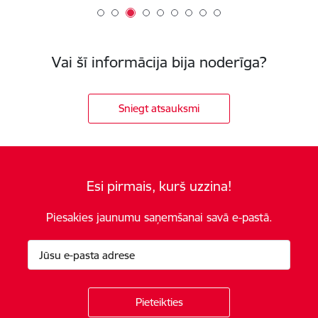
Vai šī informācija bija noderīga?
Sniegt atsauksmi
Esi pirmais, kurš uzzina!
Piesakies jaunumu saņemšanai savā e-pastā.