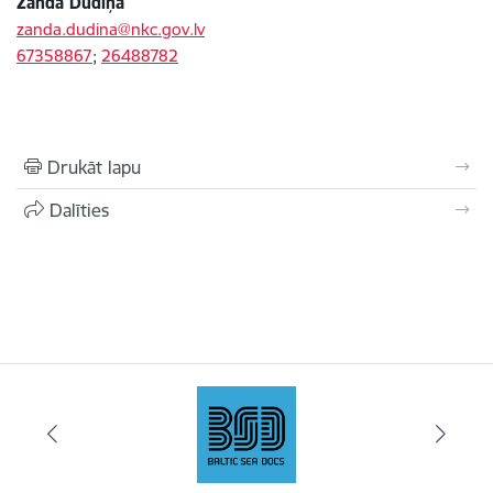
Zanda Dūdiņa
zanda.dudina@nkc.gov.lv
67358867
;
26488782
Drukāt lapu
Dalīties