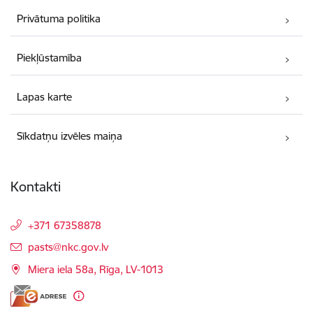
Privātuma politika
Piekļūstamība
Lapas karte
Sīkdatņu izvēles maiņa
Kontakti
+371 67358878
E-pasts:
pasts@nkc.gov.lv
Miera iela 58a, Rīga, LV-1013