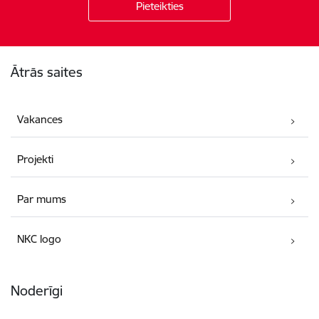
Kājene
Ātrās saites
Vakances
Projekti
Par mums
NKC logo
Noderīgi