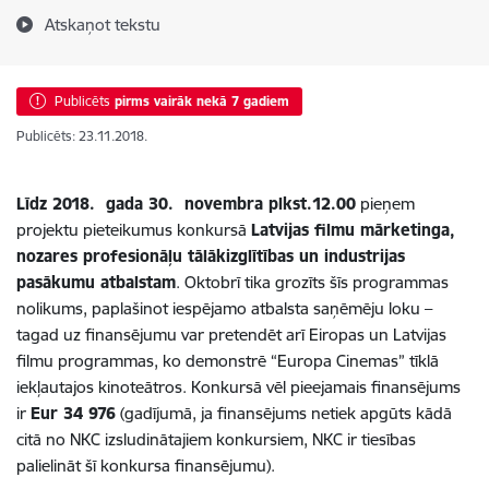
Atskaņot tekstu
Publicēts
pirms vairāk nekā 7 gadiem
Publicēts: 23.11.2018.
Līdz
2018. gada 30. novembra plkst.12.00
pieņem
projektu pieteikumus konkursā
Latvijas filmu mārketinga,
nozares profesionāļu tālākizglītības un industrijas
pasākumu atbalstam
. Oktobrī tika grozīts šīs programmas
nolikums, paplašinot iespējamo atbalsta saņēmēju loku –
tagad uz finansējumu var pretendēt arī Eiropas un Latvijas
filmu programmas, ko demonstrē “Europa Cinemas” tīklā
iekļautajos kinoteātros. Konkursā vēl pieejamais finansējums
ir
Eur 34 976
(gadījumā, ja finansējums netiek apgūts kādā
citā no NKC izsludinātajiem konkursiem, NKC ir tiesības
palielināt šī konkursa finansējumu).