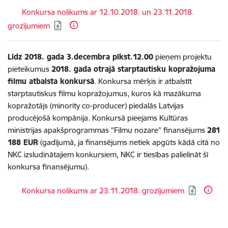
Lejupielādēt:
Konkursa nolikums ar 12.10.2018. un 23.11.2018.
grozījumiem
Līdz 2018. gada 3.decembra plkst.12.00
pieņem projektu
pieteikumus
2018. gada otrajā starptautisku kopražojuma
filmu atbalsta konkursā
. Konkursa mērķis ir atbalstīt
starptautiskus filmu kopražojumus, kuros kā mazākuma
kopražotājs (minority co-producer) piedalās Latvijas
producējošā kompānija. Konkursā pieejams Kultūras
ministrijas apakšprogrammas “Filmu nozare” finansējums
281
188 EUR
(gadījumā, ja finansējums netiek apgūts kādā citā no
NKC izsludinātajiem konkursiem, NKC ir tiesības palielināt šī
konkursa finansējumu).
Lejupielādēt:
Konkursa nolikums ar 23.11.2018. grozījumiem