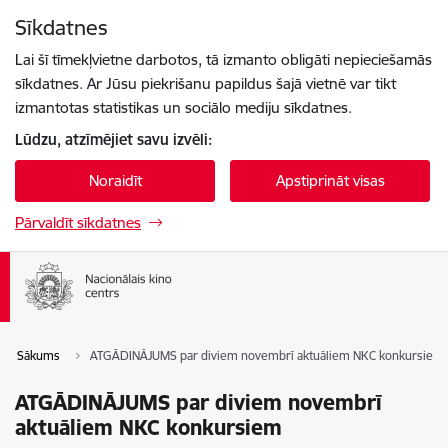
Pāriet uz lapas saturu
Sīkdatnes
Spied
lai meklētu
Enter
Lai šī tīmekļvietne darbotos, tā izmanto obligāti nepieciešamās
sīkdatnes. Ar Jūsu piekrišanu papildus šajā vietnē var tikt
izmantotas statistikas un sociālo mediju sīkdatnes.
Lūdzu, atzīmējiet savu izvēli:
Noraidīt
Apstiprināt visas
Pārvaldīt sīkdatnes
Sākums
ATGĀDINĀJUMS par diviem novembrī aktuāliem NKC konkursiem
ATGĀDINĀJUMS par diviem novembrī
aktuāliem NKC konkursiem