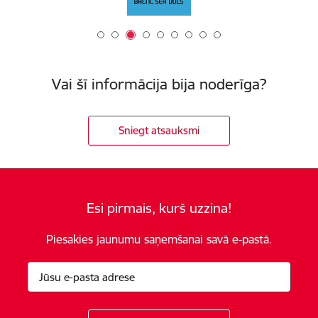
Vai šī informācija bija noderīga?
Sniegt atsauksmi
Esi pirmais, kurš uzzina!
Piesakies jaunumu saņemšanai savā e-pastā.