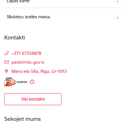
Lapas karte
Sīkdatņu izvēles maiņa
Kontakti
+371 67358878
E-pasts:
pasts@nkc.gov.lv
Miera iela 58a, Rīga, LV-1013
Visi kontakti
Sekojiet mums