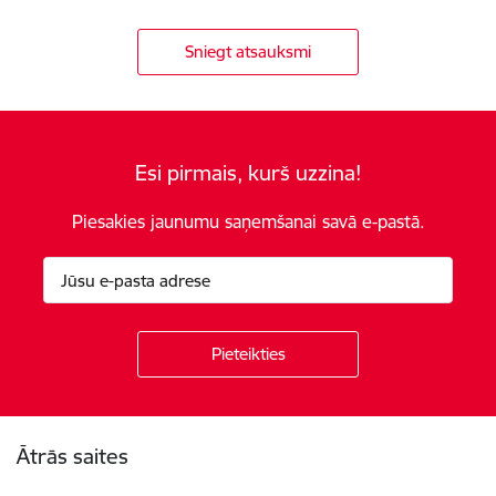
Sniegt atsauksmi
Esi pirmais, kurš uzzina!
Piesakies jaunumu saņemšanai savā e-pastā.
Kājene
Ātrās saites