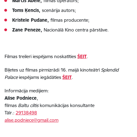
Mārcis Ābele,
filmas operators;
Toms Ķencis,
scenārija autors;
Kristele Pudane,
filmas producente;
Zane Peneze,
Nacionālā Kino centra pārstāve.
Filmas treileri iespējams noskatīties
ŠEIT
.
Biļetes uz filmas pirmizrādi 16. maijā kinoteātrī
Splendid
Palace
iespējams iegādāties
ŠEIT
.
Informācija medijiem:
Alise Podniece
,
filmas
Baltu ciltis
komunikācijas konsultante
Tālr.:
29138498
alise.podniece@gmail.com