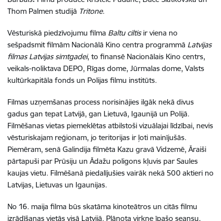
Thom Palmen studijā
Tritone
.
Vēsturiskā piedzīvojumu filma
Baltu ciltis
ir viena no
sešpadsmit filmām Nacionālā Kino centra programmā
Latvijas
filmas Latvijas simtgadei
, to finansē Nacionālais Kino centrs,
veikals-noliktava DEPO, Rīgas dome, Jūrmalas dome, Valsts
kultūrkapitāla fonds un Polijas filmu institūts.
Filmas uzņemšanas process norisinājies ilgāk nekā divus
gadus gan tepat Latvijā, gan Lietuvā, Igaunijā un Polijā.
Filmēšanas vietas piemeklētas atbilstoši vizuālajai līdzībai, nevis
vēsturiskajam reģionam, jo teritorijas ir ļoti mainījušās.
Piemēram, senā Galindija filmēta Kazu gravā Vidzemē, Āraiši
pārtapuši par Prūsiju un Ādažu poligons kļuvis par Saules
kaujas vietu. Filmēšanā piedalījušies vairāk nekā 500 aktieri no
Latvijas, Lietuvas un Igaunijas.
No 16. maija filma būs skatāma kinoteātros un citās filmu
izrādīšanas vietās visā Latvijā. Plānota virkne īpašo seansu,