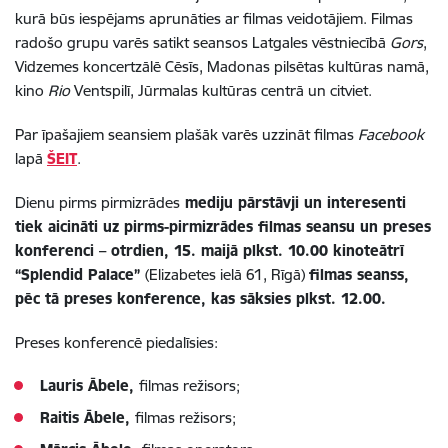
kurā būs iespējams aprunāties ar filmas veidotājiem. Filmas
radošo grupu varēs satikt seansos Latgales vēstniecībā
Gors
,
Vidzemes koncertzālē Cēsīs, Madonas pilsētas kultūras namā,
kino
Rio
Ventspilī, Jūrmalas kultūras centrā un citviet.
Par īpašajiem seansiem plašāk varēs uzzināt filmas
Facebook
lapā
ŠEIT
.
Dienu pirms pirmizrādes
mediju pārstāvji un interesenti
tiek aicināti uz pirms-pirmizrādes filmas seansu un preses
konferenci – otrdien, 15. maijā plkst. 10.00 kinoteātrī
“Splendid Palace”
(Elizabetes ielā 61, Rīgā)
filmas seanss,
pēc tā preses konference, kas sāksies plkst. 12.00.
Preses konferencē piedalīsies:
Lauris Ābele,
filmas režisors;
Raitis Ābele,
filmas režisors;