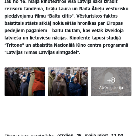
Jau no 16. maija kinoteātros visā Latvijā sāks izrādīt
režisoru tandēma, brāļu Laura un Raita Ābeļu vēsturisko
piedzīvojumu filmu “Baltu ciltis”. Vēsturiskos faktos
balstītais stāsts atklāj noklusētās hronikas par Eiropas
pēdējiem pagāniem – baltu tautām, kas vēlāk izveidoja
latviešu un lietuviešu nācijas. Kinolente tapusi studijā
“Tritone” un atbalstīta Nacionālā Kino centra programmā
“Latvijas filmas Latvijas simtgadei”.
+8
Atvērt galeriju
Dienu pirms pirmizrādes,
otrdien, 15. maijā plkst. 12.00