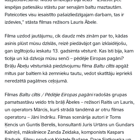
iespējas patiesāku stāstu par senajām baltu maztautām.
Pateicoties visu iesaistīto pašaizliedzīgajam darbam, tas ir
izdevies,” stāsta filmas režisors Lauris Ābele.
Filma uzdod jautājumu, cik daudz mēs zinām par to, kādas
asinis plūst mūsu dzīslās, reizē piedāvājot gan izklaidējošu,
gan izglītojošu ieskatu 13. gadsimta vēsturē. Kas īsti bija, kam
ticēja un kā dzīvoja mūsu senči – pēdējie Eiropas pagāni?
Brāļu Ābeļu vēsturiskā piedzīvojumu filma
Baltu ciltis
apgāž
mītus par baltiem kā zemnieku tautu, vedot skatītāju iepriekš
neredzētā pagātnes ceļojumā.
Filmas
Baltu ciltis / Pēdējie Eiropas pagāni
radošās grupas
pamatsastāvu veido trīs brāļi Ābeles – režisori Raitis un Lauris,
un operators Mārcis, kurš strādā tandēmā ar otru filmas
operatoru – Jāni Indriku. Filmas scenārija autori ir Toms
Ķencis un Guntis Berelis, konsultanti Juris Urtāns un Gundars
Kalniņš, māksliniece Zanda Zeidaka, komponists Kaspars
Bārbals
.
Filmu producē Kristele Pudane, Dace Siatkovska un