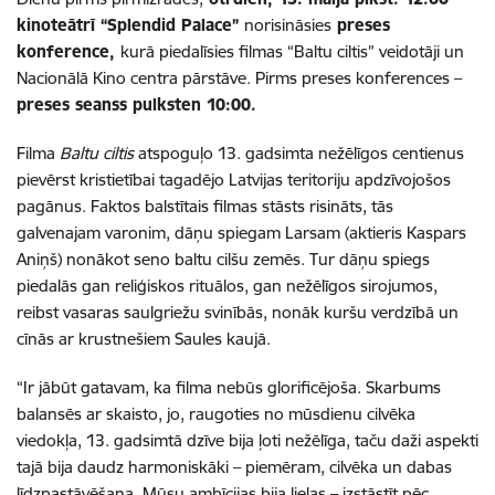
kinoteātrī “Splendid Palace”
norisināsies
preses
konference,
kurā piedalīsies filmas “Baltu ciltis” veidotāji un
Nacionālā Kino centra pārstāve. Pirms preses konferences –
preses seanss pulksten 10:00.
Filma
Baltu ciltis
atspoguļo 13. gadsimta nežēlīgos centienus
pievērst kristietībai tagadējo Latvijas teritoriju apdzīvojošos
pagānus. Faktos balstītais filmas stāsts risināts, tās
galvenajam varonim, dāņu spiegam Larsam (aktieris Kaspars
Aniņš) nonākot seno baltu cilšu zemēs. Tur dāņu spiegs
piedalās gan reliģiskos rituālos, gan nežēlīgos sirojumos,
reibst vasaras saulgriežu svinībās, nonāk kuršu verdzībā un
cīnās ar krustnešiem Saules kaujā.
“Ir jābūt gatavam, ka filma nebūs glorificējoša. Skarbums
balansēs ar skaisto, jo, raugoties no mūsdienu cilvēka
viedokļa, 13. gadsimtā dzīve bija ļoti nežēlīga, taču daži aspekti
tajā bija daudz harmoniskāki – piemēram, cilvēka un dabas
līdzpastāvēšana. Mūsu ambīcijas bija lielas – izstāstīt pēc