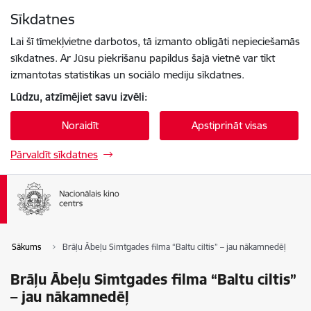
Pāriet uz lapas saturu
Sīkdatnes
Spied
lai meklētu
Enter
Lai šī tīmekļvietne darbotos, tā izmanto obligāti nepieciešamās
sīkdatnes. Ar Jūsu piekrišanu papildus šajā vietnē var tikt
izmantotas statistikas un sociālo mediju sīkdatnes.
Lūdzu, atzīmējiet savu izvēli:
Noraidīt
Apstiprināt visas
Pārvaldīt sīkdatnes
Sākums
Brāļu Ābeļu Simtgades filma “Baltu ciltis” – jau nākamnedēļ
Brāļu Ābeļu Simtgades filma “Baltu ciltis”
– jau nākamnedēļ