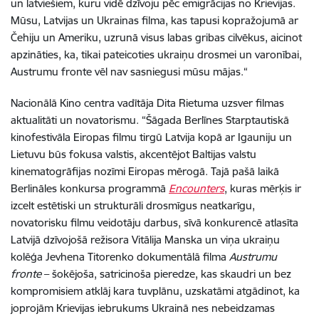
un latviešiem, kuru vidē dzīvoju pēc emigrācijas no Krievijas.
Mūsu, Latvijas un Ukrainas filma, kas tapusi kopražojumā ar
Čehiju un Ameriku, uzrunā visus labas gribas cilvēkus, aicinot
apzināties, ka, tikai pateicoties ukraiņu drosmei un varonībai,
Austrumu fronte vēl nav sasniegusi mūsu mājas.“
Nacionālā Kino centra vadītāja Dita Rietuma uzsver filmas
aktualitāti un novatorismu.
“Šāgada Berlīnes Starptautiskā
kinofestivāla Eiropas filmu tirgū Latvija kopā ar Igauniju un
Lietuvu būs fokusa valstis, akcentējot Baltijas valstu
kinematogrāfijas nozīmi Eiropas mērogā. Tajā pašā laikā
Berlināles konkursa programmā
Encounters
, kuras mērķis ir
izcelt estētiski un strukturāli drosmīgus neatkarīgu,
novatorisku filmu veidotāju darbus, sīvā konkurencē atlasīta
Latvijā dzīvojošā režisora Vitālija Manska un viņa ukraiņu
kolēģa Jevhena Titorenko dokumentālā filma
Austrumu
fronte
– šokējoša, satricinoša pieredze, kas skaudri un bez
kompromisiem atklāj kara tuvplānu, uzskatāmi atgādinot, ka
joprojām Krievijas iebrukums Ukrainā nes nebeidzamas