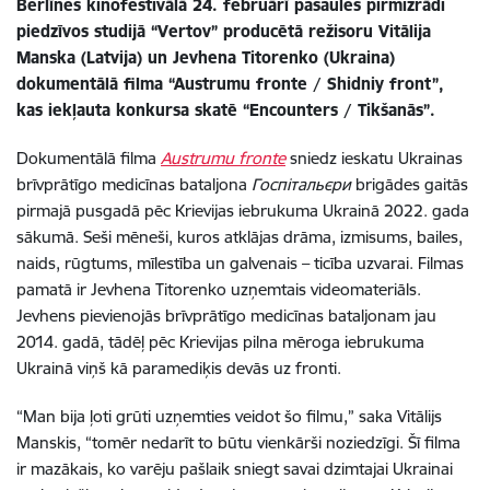
Berlīnes kinofestivālā 24. februārī pasaules pirmizrādi
piedzīvos studijā “Vertov” producētā režisoru Vitālija
Manska (Latvija) un Jevhena Titorenko (Ukraina)
dokumentālā filma “Austrumu fronte / Shidniy front”,
kas iekļauta konkursa skatē “Encounters / Tikšanās”.
Dokumentālā filma
Austrumu fronte
sniedz ieskatu Ukrainas
brīvprātīgo medicīnas bataljona
Госпітальєри
brigādes gaitās
pirmajā pusgadā pēc Krievijas iebrukuma Ukrainā 2022. gada
sākumā. Seši mēneši, kuros atklājas drāma, izmisums, bailes,
naids, rūgtums, mīlestība un galvenais – ticība uzvarai. Filmas
pamatā ir Jevhena Titorenko uzņemtais videomateriāls.
Jevhens pievienojās brīvprātīgo medicīnas bataljonam jau
2014. gadā, tādēļ pēc Krievijas pilna mēroga iebrukuma
Ukrainā viņš kā paramediķis devās uz fronti.
“Man bija ļoti grūti uzņemties veidot šo filmu,” saka Vitālijs
Manskis, “tomēr nedarīt to būtu vienkārši noziedzīgi. Šī filma
ir mazākais, ko varēju pašlaik sniegt savai dzimtajai Ukrainai