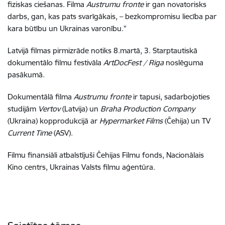
fiziskas ciešanas.
Filma
Austrumu fronte
ir gan novatorisks
darbs, gan, kas pats svarīgākais, – bezkompromisu liecība par
kara būtību un Ukrainas varonību.”
Latvijā filmas pirmizrāde notiks 8.martā, 3. Starptautiskā
dokumentālo filmu festivāla
ArtDocFest / Riga
noslēguma
pasākumā.
Dokumentālā filma
Austrumu fronte
ir tapusi, sadarbojoties
studijām
Vertov
(Latvija) un
Braha Production Company
(Ukraina) kopprodukcijā ar
Hypermarket Films
(Čehija) un TV
Current Time
(ASV).
Filmu finansiāli atbalstījuši Čehijas Filmu fonds, Nacionālais
Kino centrs, Ukrainas Valsts filmu aģentūra.