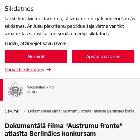
Pāriet uz lapas saturu
Sīkdatnes
Spied
lai meklētu
Enter
Lai šī tīmekļvietne darbotos, tā izmanto obligāti nepieciešamās
sīkdatnes. Ar Jūsu piekrišanu papildus šajā vietnē var tikt
izmantotas statistikas un sociālo mediju sīkdatnes.
Lūdzu, atzīmējiet savu izvēli:
Noraidīt
Apstiprināt visas
Pārvaldīt sīkdatnes
Sākums
Dokumentālā filma “Austrumu fronte” atlasīta Berlināles konkur
Dokumentālā filma “Austrumu fronte”
atlasīta Berlināles konkursam