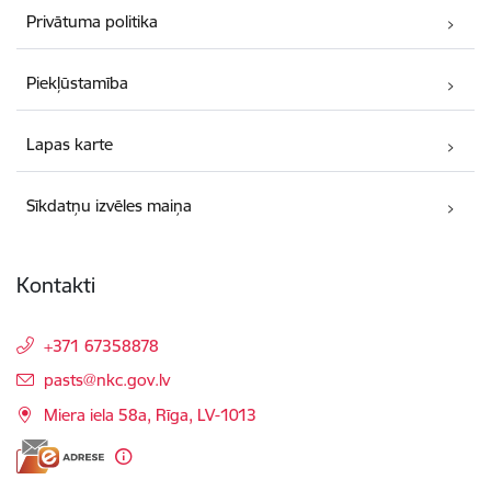
Privātuma politika
Piekļūstamība
Lapas karte
Sīkdatņu izvēles maiņa
Kontakti
+371 67358878
E-pasts:
pasts@nkc.gov.lv
Miera iela 58a, Rīga, LV-1013