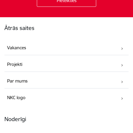
Kājene
Ātrās saites
Vakances
Projekti
Par mums
NKC logo
Noderīgi