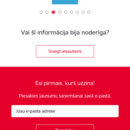
Vai šī informācija bija noderīga?
Sniegt atsauksmi
Esi pirmais, kurš uzzina!
Piesakies jaunumu saņemšanai savā e-pastā.