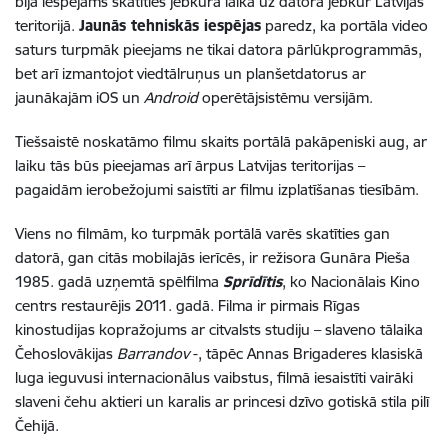
bija iespējams skatīties jebkurā laikā uz datora jebkur Latvijas
teritorijā.
Jaunās tehniskās iespējas
paredz, ka portāla video
saturs turpmāk pieejams ne tikai datora pārlūkprogrammās,
bet arī izmantojot viedtālruņus un planšetdatorus ar
jaunākajām iOS un
Android
operētājsistēmu versijām.
Tiešsaistē noskatāmo filmu skaits portālā pakāpeniski aug, ar
laiku tās būs pieejamas arī ārpus Latvijas teritorijas –
pagaidām ierobežojumi saistīti ar filmu izplatīšanas tiesībām.
Viens no filmām, ko turpmāk portālā varēs skatīties gan
datorā, gan citās mobilajās ierīcēs, ir režisora Gunāra Pieša
1985. gadā uzņemtā spēlfilma
Sprīdītis
, ko Nacionālais Kino
centrs restaurējis 2011. gadā. Filma ir pirmais Rīgas
kinostudijas kopražojums ar citvalsts studiju – slaveno tālaika
Čehoslovākijas
Barrandov
-, tāpēc Annas Brigaderes klasiskā
luga ieguvusi internacionālus vaibstus, filmā iesaistīti vairāki
slaveni čehu aktieri un karalis ar princesi dzīvo gotiskā stila pilī
Čehijā.