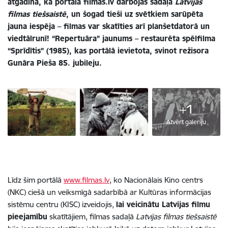
atgādina, ka portālā filmas.lv darbojas sadaļa
Latvijas
filmas tiešsaistē
, un šogad tieši uz svētkiem sarūpēta
jauna iespēja – filmas var skatīties arī planšetdatorā un
viedtālrunī! “Repertuāra” jaunums – restaurēta spēlfilma
“Sprīdītis” (1985), kas portālā ievietota, svinot režisora
Gunāra Pieša 85. jubileju.
+1
Atvērt galeriju
Līdz šim portālā
www.filmas.lv
, ko Nacionālais Kino centrs
(NKC) ciešā un veiksmīgā sadarbībā ar Kultūras informācijas
sistēmu centru (KISC) izveidojis,
lai veicinātu Latvijas filmu
pieejamību
skatītājiem, filmas sadaļā
Latvijas filmas tiešsaistē