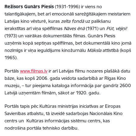
Režisors Gunārs Piesis
(1931-1996) ir viens no
talantīgākajiem, bet arī emocionāli sarežģītākajiem meistariem
Latvijas kino vēsturē, kuras
zelta fondā
uz palikšanu
ierakstītas arī viņa spēlfilmas
Nāves ēnā
(1971) un
Pūt, vējiņi!
(1973) un vairākas dokumentālās filmas. Gunārs Piesis
uzņēmis kopā septiņas spēlfilmas, bet dokumentālā kino jomā
nozīmīgs ir viņa ieguldījums kinožurnālu
Māksla
attīstībā (kopš
1965).
Portāls
www.filmas.lv
ir arī Latvijas filmu nozares plašākā datu
bāze, kas kopš 2006. gada veidota sadarbībā ar Rīgas Kino
muzeju, – tur pieejama kataloga informācija par gandrīz 2600
Latvijā uzņemtām filmām, sākot ar 1920. gadu.
Portāls tapis pēc Kultūras ministrijas iniciatīvas ar Eiropas
Savienības atbalstu, tā izveidē sadarbojas Nacionālais Kino
centrs un Kultūras informācijas sistēmu centrs, kas
nodrošina portāla tehnisko darbību.