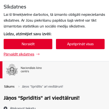
Pāriet uz lapas saturu
Sīkdatnes
Spied
lai meklētu
Enter
Lai šī tīmekļvietne darbotos, tā izmanto obligāti nepieciešamās
sīkdatnes. Ar Jūsu piekrišanu papildus šajā vietnē var tikt
izmantotas statistikas un sociālo mediju sīkdatnes.
Lūdzu, atzīmējiet savu izvēli:
Noraidīt
Apstiprināt visas
Pārvaldīt sīkdatnes
Sākums
Jāņos “Sprīdītis” arī viedtālrunī!
Jāņos “Sprīdītis” arī viedtālrunī!
Atskaņot tekstu