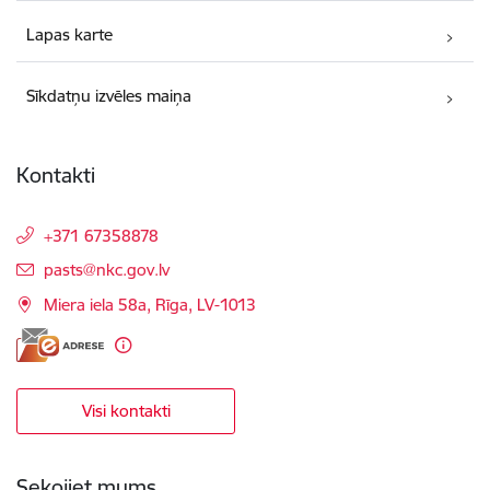
Lapas karte
Sīkdatņu izvēles maiņa
Kontakti
+371 67358878
E-pasts:
pasts@nkc.gov.lv
Miera iela 58a, Rīga, LV-1013
Visi kontakti
Sekojiet mums