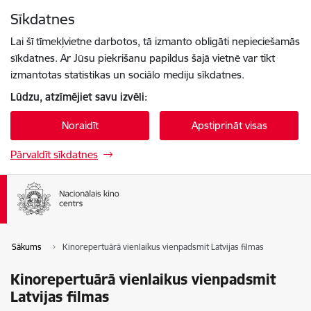
Pāriet uz lapas saturu
Sīkdatnes
Spied
lai meklētu
Enter
Lai šī tīmekļvietne darbotos, tā izmanto obligāti nepieciešamās
sīkdatnes. Ar Jūsu piekrišanu papildus šajā vietnē var tikt
izmantotas statistikas un sociālo mediju sīkdatnes.
Lūdzu, atzīmējiet savu izvēli:
Noraidīt
Apstiprināt visas
Pārvaldīt sīkdatnes
Sākums
Kinorepertuārā vienlaikus vienpadsmit Latvijas filmas
Kinorepertuārā vienlaikus vienpadsmit
Latvijas filmas