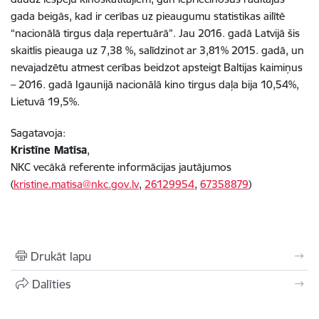
gada beigās, kad ir cerības uz pieaugumu statistikas ailītē
“nacionālā tirgus daļa repertuārā”. Jau 2016. gadā Latvijā šis
skaitlis pieauga uz 7,38 %, salīdzinot ar 3,81% 2015. gadā, un
nevajadzētu atmest cerības beidzot apsteigt Baltijas kaimiņus
– 2016. gadā Igaunijā nacionālā kino tirgus daļa bija 10,54%,
Lietuvā 19,5%.
Sagatavoja:
Kristīne Matīsa
,
NKC vecākā referente informācijas jautājumos
(
kristine.matisa@nkc.gov.lv
,
26129954
,
67358879
)
Drukāt lapu
Dalīties