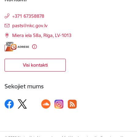
+371 67358878
E-pasts:
pasts@nkc.gov.lv
Miera iela 58a, Rīga, LV-1013
Visi kontakti
Sekojiet mums