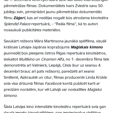
pilnmetrāžas filmas. Dokumentālists Ivars Zviedris savu 50.
jubileju svin, pirmizrādot jaunu pilnmetrāžas dokumentālo
filmu
Zāģeri
, kas arī nedēļas nogalē būs atrodama kinoteātra
Splendid Palace
repertuārā, – “Reāla filma”, kā to autori
nosaukuši publicitātes materiālos.
Savukārt režisora Māra Martinsona jaunākā spēlfilma, vizuāli
krāšņais Latvijas-Japānas kopražojums
Maģiskais kimono
jaunnedēļ būs pieejams četros Rīgas repertuāra kinoteātros,
ieskaitot
Multikino
un
Cinamon Alfa
, no 1. decembra filma tiek
demonstrēta arī Valmierā, Liepājā, Cēsīs (kur uz seansu 4.
decembrī brauc arī pats režisors), paredzēti arī seansi
Smiltenē, Aizkrauklē un citur; filmas producente Linda Krūkle
sola visa drīzumā filmas
Facebook
kontā publicēt karti ar
precīzām norādēm, kur vēl Latvijā var noskatīties
Maģisko
kimono
.
Šāda Latvijas kino intensitāte kinoteātru repertuārā sola gan
daudz iespēju kinoskatītājiem, gan iepriecinošus rādītājus