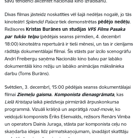
savu tendenci akcentēt nacionālā kino izrādīšanu.
Divas filmas jāsteidz noskatīties vēl šajā nedēļas nogalē, jo tās
kinoteātrī
Splendid Palace
tiek demonstrētas
pēdējo nedēļu
.
Režisores
Kristas Burānes un studijas
VFS Films
Pasaka
par tukšo telpu
(pēdējais seanss pirmdien, 4. decembrī
18:00) kinoteātra repertuārā ir tieši mēnesi, un tas ir cienījams
rādītājs dokumentālajai filmai. Šis stāsts par izcilo scenogrāfu
Andri Freibergu saņēma Nacionālo kino balvu par labāko
dokumentālā kino režiju un labāko animācijas mākslinieka
darbu (Toms Burāns).
Svētdien, 3. decembrī, 15:00 pēdējais seanss dokumentālajai
filmai
Ziemeļu gaisma. Komponista dienasgrāmata
, kas
Lielā Kristapa
laikā piedzīvoja pirmizrādi ārpuskonkursa
programmā. Vizuāli krāšņā un asprātīgā
road-movie
, ko
veidojuši komponists Ēriks Ešenvalds, režisors Renārs Vimba
un operators Dainis Juraga, stāsta par komponista ceļu no
skaņdarba idejas līdz pirmatskaņojumam, izvadājot skatītāju