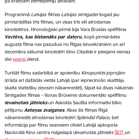
pa krāšņām ziemeļzemju ainavām.
Programmā
Latvijas filmas Latvijas simtgadei
šogad jau
pirmizrādītas trīs filmas, un visas trīs vēl atrodamas
kinoteātros. Hronoloģiski pirmā bija Vara Braslas spēlfilma
Vectēvs, kas bīstamāks par datoru
, kopš pirmizrādes
augustā filma nav pazudusi no Rīgas kinoekrāniem un arī
decembra sākumā kinoteātrī
Kino Citadele
ir pieejami vismaz
divi
seansi
dienā.
Turklāt filmu sadarbībā ar apvienību
Kinopunkts
joprojām
izrāda arī dažādās vietās Latvijā (par iepriecinošo skatītāju
skaita statistiku ziņosim nākamnedēļ), tāpat kā divas nākamās
Simtgades filmas – Ilonas Brūveres dokumentālo spēlfilmu
Ievainotais jātnieks
un Askolda Saulīša informatīvi blīvo
pētījumu
Astoņas zvaigznes
. Abas šīs filmas Rīgā
nākamnedēļ atrodamas kinoteātrī
Splendid Palace
, bet
informācija par filmu seansiem citviet Latvijā apkopota
Nacionālā Kino centra mājaslapā (
Ievainotais jātnieks
ŠEIT
un