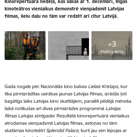
Kinorepertuāra nedēļā, kas sākas ar 1. decembri, Rīgas
kinoteātros vienlaikus demonstrē vienpadsmit Latvijas
filmas, lielu daļu no tām var redzēt arī citur Latvijā.
+3
Atvērt galeriju
Gada nogale pēc Nacionālās kino balvas
Lielais Kristaps
, kur
tika pirmizrādītas vairākas jaunas Latvijas filmas, izrādās ļoti
bagātīgs laiks Latvijas kino skatītājiem, paralēli pēdējā mēneša
laikā notikušas arī divas pirmizrādes programmā
Latvijas
filmas Latvijas simtgadei
. Rezultātā kinorepertuārā vienlaikus
atrodamas vienpadsmit Latvijas filmas, astoņas no tām
skatāmas kinoteātrī
Splendid Palace
, kurš jau sen lepojas ar