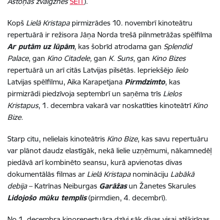
Astoņas zvaigznes
ŠEIT
).
Kopš
Lielā Kristapa
pirmizrādes 10. novembrī kinoteātru
repertuārā ir režisora Jāņa Norda trešā pilnmetrāžas spēlfilma
Ar putām uz lūpām
, kas šobrīd atrodama gan
Splendid
Palace
, gan
Kino Citadele,
gan
K. Suns
, gan
Kino Bizes
repertuārā un arī citās Latvijas pilsētās. Iepriekšējo
lielo
Latvijas spēlfilmu, Aika Karapetjana
Pirmdzimto
, kas
pirmizrādi piedzīvoja septembrī un saņēma trīs
Lielos
Kristapus
, 1. decembra vakarā var noskatīties kinoteātrī
Kino
Bize
.
Starp citu, nelielais kinoteātris
Kino Bize
, kas savu repertuāru
var plānot daudz elastīgāk, nekā lielie uzņēmumi, nākamnedēļ
piedāvā arī kombinēto seansu, kurā apvienotas divas
dokumentālās filmas ar
Lielā Kristapa
nomināciju
Labākā
debija
– Katrīnas Neiburgas
Garāžas
un Žanetes Skarules
Lidojošo mūku templis
(pirmdien, 4. decembrī).
No 1. decembra kinorepertuāra dzīvi sāk divas visai atšķirīgas