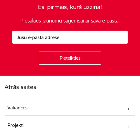
Esi pirmais, kurš uzzina!
Piesakies jaunumu saņemšanai savā e-pastā.
Kājene
Ātrās saites
Vakances
Projekti