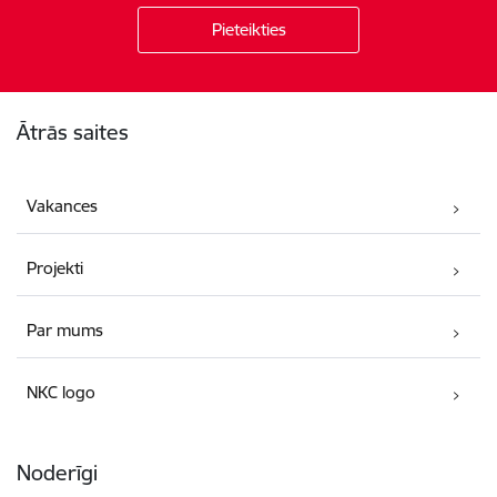
Kājene
Ātrās saites
Vakances
Projekti
Par mums
NKC logo
Noderīgi