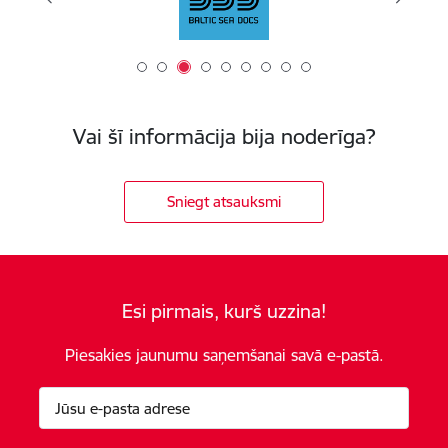
Vai šī informācija bija noderīga?
Sniegt atsauksmi
Esi pirmais, kurš uzzina!
Piesakies jaunumu saņemšanai savā e-pastā.