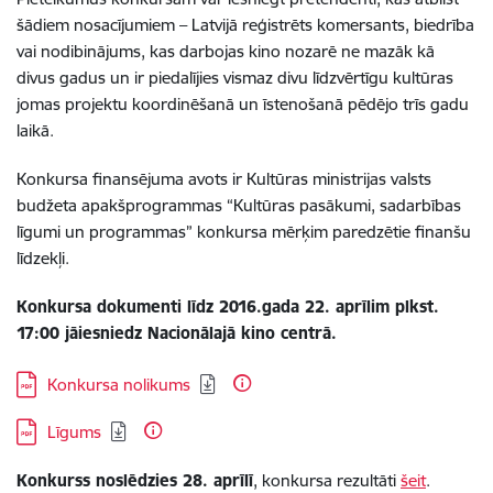
šādiem nosacījumiem – Latvijā reģistrēts komersants, biedrība
vai nodibinājums, kas darbojas kino nozarē ne mazāk kā
divus gadus un ir piedalījies vismaz divu līdzvērtīgu kultūras
jomas projektu koordinēšanā un īstenošanā pēdējo trīs gadu
laikā.
Konkursa finansējuma avots ir Kultūras ministrijas valsts
budžeta apakšprogrammas “Kultūras pasākumi, sadarbības
līgumi un programmas” konkursa mērķim paredzētie finanšu
līdzekļi.
Konkursa dokumenti līdz 2016.gada 22. aprīlim plkst.
17:00 jāiesniedz Nacionālajā kino centrā.
Lejupielādēt:
Konkursa nolikums
Lejupielādēt:
Līgums
Konkurss noslēdzies 28. aprīlī
, konkursa rezultāti
šeit
.