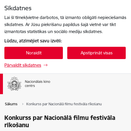
Pāriet uz lapas saturu
Sīkdatnes
Spied
lai meklētu
Enter
Lai šī tīmekļvietne darbotos, tā izmanto obligāti nepieciešamās
sīkdatnes. Ar Jūsu piekrišanu papildus šajā vietnē var tikt
izmantotas statistikas un sociālo mediju sīkdatnes.
Lūdzu, atzīmējiet savu izvēli:
Noraidīt
Apstiprināt visas
Pārvaldīt sīkdatnes
Sākums
Konkurss par Nacionālā filmu festivāla rīkošanu
Konkurss par Nacionālā filmu festivāla
rīkošanu