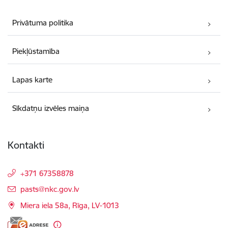
Privātuma politika
Piekļūstamība
Lapas karte
Sīkdatņu izvēles maiņa
Kontakti
+371 67358878
E-pasts:
pasts@nkc.gov.lv
Miera iela 58a, Rīga, LV-1013