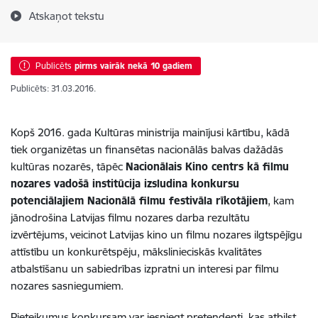
Atskaņot tekstu
Publicēts
pirms vairāk nekā 10 gadiem
Publicēts: 31.03.2016.
Kopš 2016. gada Kultūras ministrija mainījusi kārtību, kādā
tiek organizētas un finansētas nacionālās balvas dažādās
kultūras nozarēs, tāpēc
Nacionālais Kino centrs kā filmu
nozares vadošā institūcija izsludina konkursu
potenciālajiem Nacionālā filmu festivāla rīkotājiem
, kam
jānodrošina Latvijas filmu nozares darba rezultātu
izvērtējums, veicinot Latvijas kino un filmu nozares ilgtspējīgu
attīstību un konkurētspēju, mākslinieciskās kvalitātes
atbalstīšanu un sabiedrības izpratni un interesi par filmu
nozares sasniegumiem.
Pieteikumus konkursam var iesniegt pretendenti, kas atbilst