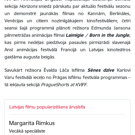
sekcija
Horizons
sniedz pārskatu par aktuālo festivālu sezonu
un demonstrē jaunākās filmas no Kannām, Berlināles,
Venēcijas un citiem nozīmīgākajiem kinofestivāliem; četri
seansi šajā programmā plānoti režisora Edmunda Jansona
pilnmetrāžas animācijas filmai
Laimīgie / Born in the Jungle
,
kas pirms nedēļas piedzīvoja pasaules pirmizrādi slavenajā
Ansī animācijas festivālā Francijā un Latvijas kinoteātros
gaidāma augusta beigās.
Savukārt režisora Ēvalda Lāča īsfilma
Sēnes dzīve
Karlovi
Varu festivālā ieceļo no Prāgas īsfilmu festivāla programmas –
tā iekļauta sekcijā
PragueShorts at KVIFF
.
Latvijas filmu popularizēšana ārvalstīs
Margarita Rimkus
Vecākā speciāliste