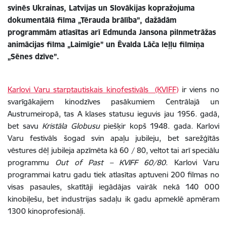
svinēs Ukrainas, Latvijas un Slovākijas kopražojuma
dokumentālā filma „Tērauda brālība”, dažādām
programmām atlasītas arī Edmunda Jansona pilnmetrāžas
animācijas filma „Laimīgie” un Ēvalda Lāča leļļu filmiņa
„Sēnes dzīve”.
Karlovi Varu starptautiskais kinofestivāls (KVIFF)
ir viens no
svarīgākajiem kinodzīves pasākumiem Centrālajā un
Austrumeiropā, tas A klases statusu ieguvis jau 1956. gadā,
bet savu
Kristāla Globusu
piešķir kopš 1948. gada. Karlovi
Varu festivāls šogad svin apaļu jubileju, bet sarežģītās
vēstures dēļ jubileja apzīmēta kā 60 / 80, veltot tai arī speciālu
programmu
Out of Past – KVIFF 60/80
. Karlovi Varu
programmai katru gadu tiek atlasītas aptuveni 200 filmas no
visas pasaules, skatītāji iegādājas vairāk nekā 140 000
kinobiļešu, bet industrijas sadaļu ik gadu apmeklē apmēram
1300 kinoprofesionāļi.