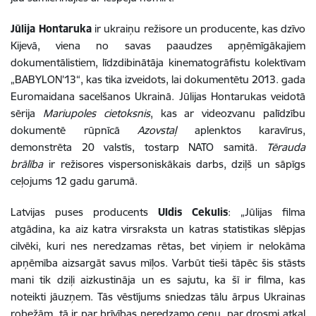
Jūlija Hontaruka
ir ukraiņu režisore un producente, kas dzīvo
Kijevā, viena no savas paaudzes apņēmīgākajiem
dokumentālistiem, līdzdibinātāja kinematogrāfistu kolektīvam
„BABYLON’13“, kas tika izveidots, lai dokumentētu 2013. gada
Euromaidana sacelšanos Ukrainā. Jūlijas Hontarukas veidotā
sērija
Mariupoles cietoksnis
, kas ar videozvanu palīdzību
dokumentē rūpnīcā
Azovstaļ
aplenktos karavīrus,
demonstrēta 20 valstīs, tostarp NATO samitā.
Tērauda
brālība
ir režisores vispersoniskākais darbs, dziļš un sāpīgs
ceļojums 12 gadu garumā.
Latvijas puses producents
Uldis Cekulis
: „Jūlijas filma
atgādina, ka aiz katra virsraksta un katras statistikas slēpjas
cilvēki, kuri nes neredzamas rētas, bet viņiem ir nelokāma
apņēmība aizsargāt savus mīļos. Varbūt tieši tāpēc šis stāsts
mani tik dziļi aizkustināja un es sajutu, ka šī ir filma, kas
noteikti jāuzņem. Tās vēstījums sniedzas tālu ārpus Ukrainas
robežām, tā ir par brīvības neredzamo cenu, par drosmi atkal