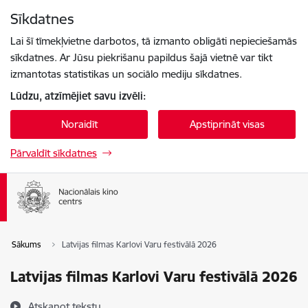
Pāriet uz lapas saturu
Sīkdatnes
Spied
lai meklētu
Enter
Lai šī tīmekļvietne darbotos, tā izmanto obligāti nepieciešamās
sīkdatnes. Ar Jūsu piekrišanu papildus šajā vietnē var tikt
izmantotas statistikas un sociālo mediju sīkdatnes.
Lūdzu, atzīmējiet savu izvēli:
Noraidīt
Apstiprināt visas
Pārvaldīt sīkdatnes
Sākums
Latvijas filmas Karlovi Varu festivālā 2026
Latvijas filmas Karlovi Varu festivālā 2026
Atskaņot tekstu