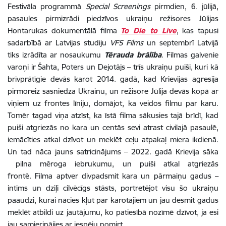
Festivāla programmā
Special Screenings
pirmdien, 6. jūlijā,
pasaules pirmizrādi piedzīvos ukraiņu režisores Jūlijas
Hontarukas dokumentālā filma
To Die to Live
, kas tapusi
sadarbībā ar Latvijas studiju
VFS Films
un septembrī Latvijā
tiks izrādīta ar nosaukumu
Tērauda brālība
. Filmas galvenie
varoņi ir Šahta, Poters un Dejotājs – trīs ukraiņu puiši, kuri kā
brīvprātīgie devās karot 2014. gadā, kad Krievijas agresija
pirmoreiz sasniedza Ukrainu, un režisore Jūlija devās kopā ar
viņiem uz frontes līniju, domājot, ka veidos filmu par karu.
Tomēr tagad viņa atzīst, ka īstā filma sākusies tajā brīdī, kad
puiši atgriezās no kara un centās sevi atrast civilajā pasaulē,
iemācīties atkal dzīvot un meklēt ceļu atpakaļ miera ikdienā.
Un tad nāca jauns satricinājums – 2022. gadā Krievija sāka
pilna mēroga iebrukumu, un puiši atkal atgriezās
frontē. Filma aptver divpadsmit kara un pārmaiņu gadus –
intīms un dziļi cilvēcīgs stāsts, portretējot visu šo ukraiņu
paaudzi, kurai nācies kļūt par karotājiem un jau desmit gadus
meklēt atbildi uz jautājumu, ko patiesībā nozīmē dzīvot, ja esi
jau samierinājies ar iespēju nomirt.