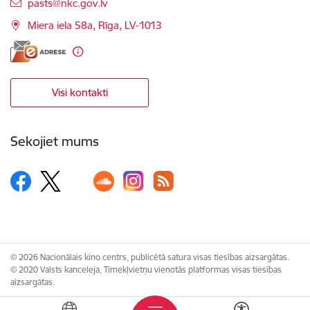
E-pasts:
pasts@nkc.gov.lv
Miera iela 58a, Rīga, LV-1013
Visi kontakti
Sekojiet mums
© 2026 Nacionālais kino centrs, publicētā satura visas tiesības aizsargātas.
© 2020 Valsts kanceleja, Tīmekļvietņu vienotās platformas visas tiesības
aizsargātas.