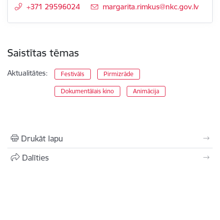
+371 29596024
E-pasts:
margarita.rimkus@nkc.gov.lv
Saistītas tēmas
Aktualitātes:
Festivāls
Pirmizrāde
Dokumentālais kino
Animācija
Drukāt lapu
Dalīties