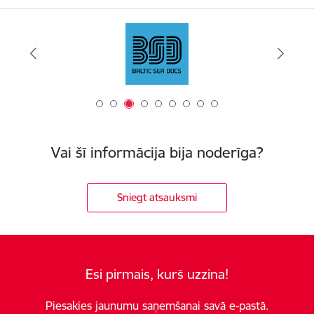
Vai šī informācija bija noderīga?
Sniegt atsauksmi
Esi pirmais, kurš uzzina!
Piesakies jaunumu saņemšanai savā e-pastā.