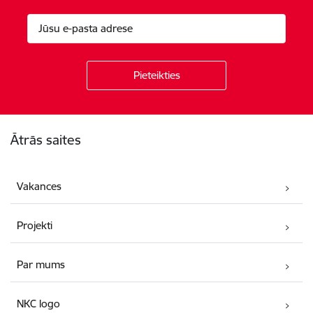
Kājene
Ātrās saites
Vakances
Projekti
Par mums
NKC logo