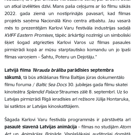
un atkal izvēlēties dzīvi. Mans paša ceļojums ar šo filmu sākās
2022. gada ziemā un nostiprinājās pavasarī, kad filmas
projekts saņēma Nacionālā Kino centra atbalstu. Jau vasarā
mēs to prezentējām Karlovi Varu festivāla industrijas sadaļā
KVIFF Eastern Promises
, tāpēc ārkārtīgi nozīmīgi un simboliski
šķiet šogad atgriezties Karlovi Varos uz filmas pasaules
pirmizrādi kopā ar mūsu starptautisko komandu un jo īpaši
filmas varoņiem – Šahtu, Poteru un Dejotāju.”
Latvijā filma
Tērauda brālība
parādīsies septembra
sākumā
, tā būs atklāšanas filma Baltijas jūras dokumentālo
filmu foruma /
Baltic Sea Docs
30. jubilejas gada filmu skatei
kinoteātra
Splendid Palace
Straumes zālē 8. septembrī. Uz šo
Latvijas pirmizrādi Rīgā ieradīsies arī režisore Jūlija Hontaruka,
lai satiktos ar Latvijas kinoskatītājiem.
Šāgada Karlovi Varu festivāla programmās ir pārstāvēta arī
pasaulē slavenā Latvijas animācija
– filmas no studijām
Atom
Art
un
Animācijas Brigāde
. Visplašākajai auditorijai domātā