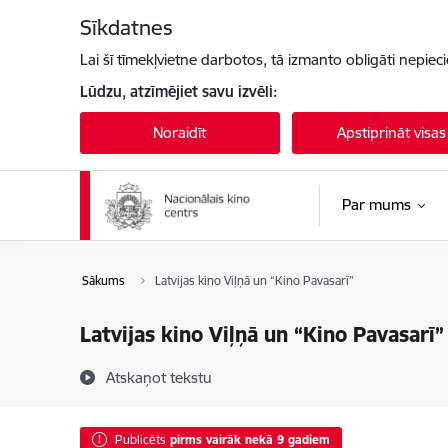
Pāriet uz lapas saturu
Sīkdatnes
Lai šī tīmekļvietne darbotos, tā izmanto obligāti nepiec
Lūdzu, atzīmējiet savu izvēli:
Noraidīt
Apstiprināt visas
Par mums
Sākums
Latvijas kino Viļņā un “Kino Pavasarī”
Latvijas kino Viļņā un “Kino Pavasarī”
Atskaņot tekstu
Publicēts
pirms vairāk nekā 9 gadiem