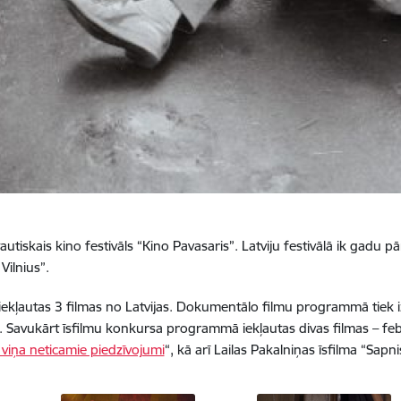
autiskais kino festivāls “Kino Pavasaris”. Latviju festivālā ik gadu p
Vilnius”.
iekļautas 3 filmas no Latvijas. Dokumentālo filmu programmā tiek iz
ā. Savukārt īsfilmu konkursa programmā iekļautas divas filmas – febr
viņa neticamie piedzīvojumi
“, kā arī Lailas Pakalniņas īsfilma “Sapni