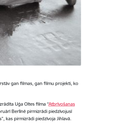
ārstāv gan filmas, gan filmu projekti, ko
rādīta Uģa Oltes filma “
Atbrīvošanas
uārī Berlīnē pirmizrādi piedzīvojusī
s”, kas pirmizrādi piedzīvoja Jihlavā.