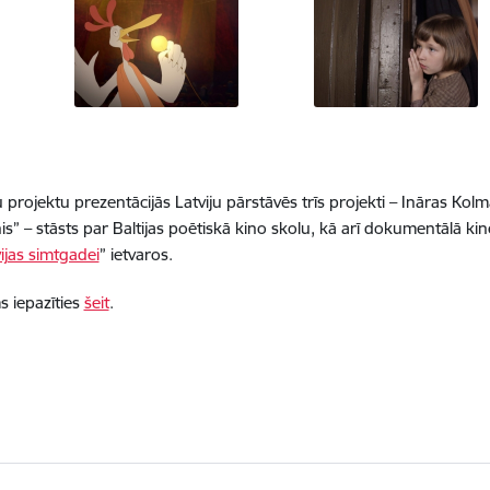
 projektu prezentācijās Latviju pārstāvēs trīs projekti – Ināras Kolma
s” – stāsts par Baltijas poētiskā kino skolu, kā arī dokumentālā kin
vijas simtgadei
” ietvaros.
s iepazīties
šeit
.