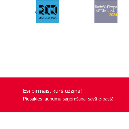
Esi pirmais, kurš uzzina!
Piesakies jaunumu saņemšanai savā e-pastā.