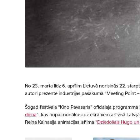
No 23. marta līdz 6. aprīlim Lietuvā norisinās 22. starpt
autori prezentē industrijas pasākumā “Meeting Point – 
Šogad festivāla “Kino Pavasaris” oficiālajā programmā 
diena
“, kas nupat nonākusi uz ekrāniem arī visā Latvij
Reiņa Kalnaeļļa animācijas īsfilma “
Dziedošais Hugo un 