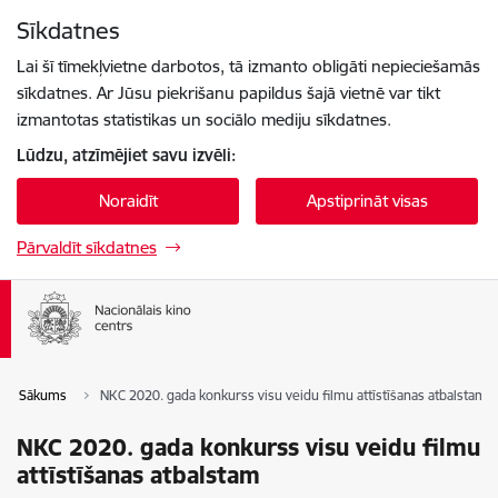
Pāriet uz lapas saturu
Sīkdatnes
Spied
lai meklētu
Enter
Lai šī tīmekļvietne darbotos, tā izmanto obligāti nepieciešamās
sīkdatnes. Ar Jūsu piekrišanu papildus šajā vietnē var tikt
izmantotas statistikas un sociālo mediju sīkdatnes.
Lūdzu, atzīmējiet savu izvēli:
Noraidīt
Apstiprināt visas
Pārvaldīt sīkdatnes
Sākums
NKC 2020. gada konkurss visu veidu filmu attīstīšanas atbalstam
NKC 2020. gada konkurss visu veidu filmu
attīstīšanas atbalstam