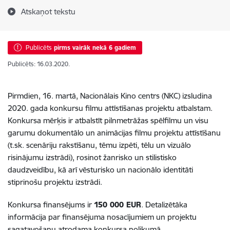
Atskaņot tekstu
Publicēts
pirms vairāk nekā 6 gadiem
Publicēts: 16.03.2020.
Pirmdien, 16. martā, Nacionālais Kino centrs (NKC) izsludina
2020. gada konkursu filmu attīstīšanas projektu atbalstam.
Konkursa mērķis ir atbalstīt pilnmetrāžas spēlfilmu un visu
garumu dokumentālo un animācijas filmu projektu attīstīšanu
(t.sk. scenāriju rakstīšanu, tēmu izpēti, tēlu un vizuālo
risinājumu izstrādi), rosinot žanrisko un stilistisko
daudzveidību, kā arī vēsturisko un nacionālo identitāti
stiprinošu projektu izstrādi.
Konkursa finansējums ir
150 000 EUR
. Detalizētāka
informācija par finansējuma nosacījumiem un projektu
sagatavošanu atrodama konkursa nolikumā.