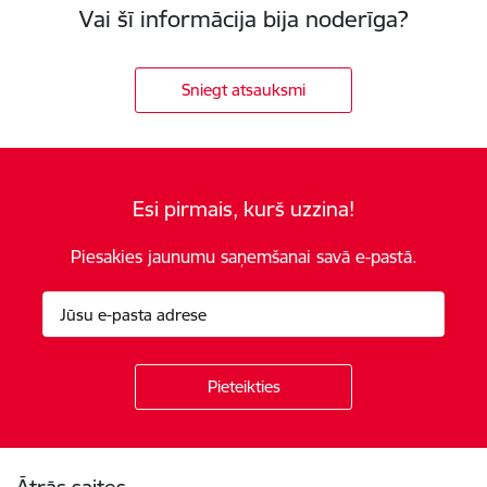
Vai šī informācija bija noderīga?
Sniegt atsauksmi
Esi pirmais, kurš uzzina!
Piesakies jaunumu saņemšanai savā e-pastā.
Kājene