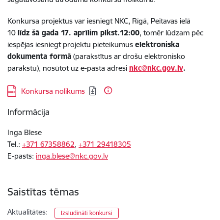
Konkursa projektus var iesniegt NKC, Rīgā, Peitavas ielā
10
līdz šā gada 17. aprīlim plkst.12:00
, tomēr lūdzam pēc
iespējas iesniegt projektu pieteikumus
elektroniska
dokumenta formā
(parakstītus ar drošu elektronisko
parakstu), nosūtot uz e-pasta adresi
nkc@nkc.gov.lv
.
Lejupielādēt:
Konkursa nolikums
Informācija
Inga Blese
Tel.:
+371 67358862
,
+371 29418305
E-pasts:
inga.blese@nkc.gov.lv
Saistītas tēmas
Aktualitātes:
Izsludināti konkursi