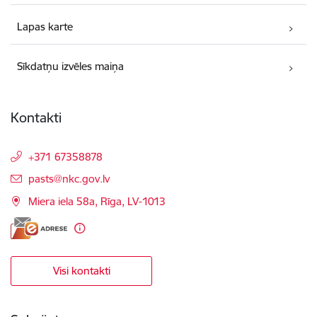
Lapas karte
Sīkdatņu izvēles maiņa
Kontakti
+371 67358878
E-pasts:
pasts@nkc.gov.lv
Miera iela 58a, Rīga, LV-1013
Visi kontakti