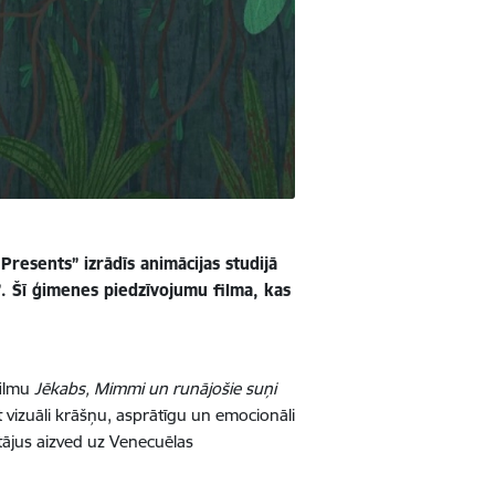
resents” izrādīs animācijas studijā
”. Šī ģimenes piedzīvojumu filma, kas
filmu
Jēkabs, Mimmi un runājošie suņi
 vizuāli krāšņu, asprātīgu un emocionāli
tītājus aizved uz Venecuēlas