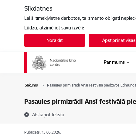
Pāriet uz lapas saturu
Sīkdatnes
Lai šī tīmekļvietne darbotos, tā izmanto obligāti nepiec
Lūdzu, atzīmējiet savu izvēli:
Noraidīt
Apstiprināt visas
Par mums
Sākums
Pasaules pirmizrādi Ansī festivālā piedzīvos Edmunda
Pasaules pirmizrādi Ansī festivālā p
Atskaņot tekstu
Publicēts: 15.05.2026.