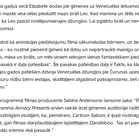
ņus gadus vecā Elizabete dodas pie ģimenes uz Venecuēlas lietusmež
 jo mazāk viņa vēlas pieskatīt mazo brāli Leo. Kad mamma un tētis ne
, ka Leo pazūd noslēpumainajos džungļos. Lai izglābtu brāli un ner
ēpumus.
idoti kā animācijas piedzīvojumu filma sākumskolas bērniem, un tieši
as – ko nozīmē pieņemt ģimeni kā dzīvu un nepārtraukti mainīgu or
rni, māsa un brālis, un mēs viņiem sekojam vienas fantastiskiem pie
sakā ir daļa patiesības”. Šīs pasakas patiesības daļa ir fakts, ka 
os gados patiešām dzīvoja Venecuēlas džungļos pie Čurunas upes 
et kuru rīcību bērni iestājas, skatītājiem atgādinot pašsaprotamo, b
ņu.”
 programmā filmas producente Sabīne Andersone-Jansone saka: “Pasa
ogramma
Annecy Presents
arvien vairāk izceļ ģimenes auditorijai rad
nozīmīgām studijām, kā, piemēram,
Cartoon Saloon
, ir īpaši nozīm
gan filmas starptautiskajiem izplatītājiem
Dandelooo
. Tas arī pav
vālu interesi visā pasaulē.”