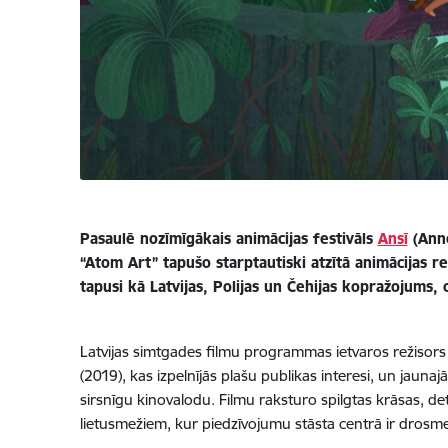
Pasaulē nozīmīgākais animācijas festivāls
Ansī
(Anne
“Atom Art” tapušo starptautiski atzītā animācijas 
tapusi kā Latvijas, Polijas un Čehijas kopražojums, 
Latvijas simtgades filmu programmas ietvaros režisors
(2019), kas izpelnījās plašu publikas interesi, un jauna
sirsnīgu kinovalodu. Filmu raksturo spilgtas krāsas, deta
lietusmežiem, kur piedzīvojumu stāsta centrā ir drosm