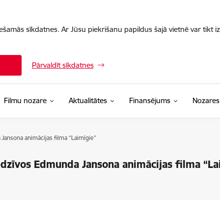
iešamās sīkdatnes. Ar Jūsu piekrišanu papildus šajā vietnē var tikt i
Pārvaldīt sīkdatnes
Filmu nozare
Aktualitātes
Finansējums
Nozares
 Jansona animācijas filma “Laimīgie”
iedzīvos Edmunda Jansona animācijas filma “La