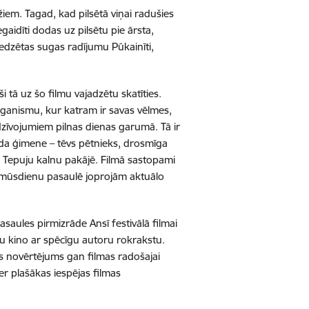
iem. Tagad, kad pilsētā viņai radušies
gaidīti dodas uz pilsētu pie ārsta,
edzētas sugas radījumu Pūkainīti,
 tā uz šo filmu vajadzētu skatīties.
ganismu, kur katram ir savas vēlmes,
dzīvojumiem pilnas dienas garumā. Tā ir
šāda ģimene – tēvs pētnieks, drosmīga
Tepuju kalnu pakājē. Filmā sastopami
et mūsdienu pasaulē joprojām aktuālo
ules pirmizrāde Ansī festivālā filmai
ītu kino ar spēcīgu autoru rokrakstu.
īgs novērtējums gan filmas radošajai
er plašākas iespējas filmas