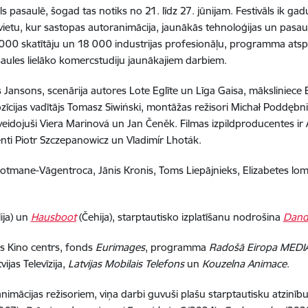
āls pasaulē, šogad tas notiks no 21. līdz 27. jūnijam. Festivāls ik ga
 vietu, kur sastopas autoranimācija, jaunākās tehnoloģijas un pasaul
0 000 skatītāju un 18 000 industrijas profesionāļu, programma ats
aules lielāko komercstudiju jaunākajiem darbiem.
ansons, scenārija autores Lote Eglīte un Līga Gaisa, māksliniece E
ozīcijas vadītājs Tomasz Siwiński, montāžas režisori Michał Podd
veidojuši Viera Marinová un Jan Čeněk. Filmas izpildproducentes ir
i Piotr Szczepanowicz un Vladimír Lhoták.
otmane-Vāgentroca, Jānis Kronis, Toms Liepājnieks, Elizabetes lom
ija) un
Hausboot
(Čehija), starptautisko izplatīšanu nodrošina
Dand
ais Kino centrs, fonds
Eurimages
, programma
Radošā Eiropa MEDI
tvijas Televīzija,
Latvijas Mobilais Telefons
un
Kouzelna Animace
.
mācijas režisoriem, viņa darbi guvuši plašu starptautisku atzinību u