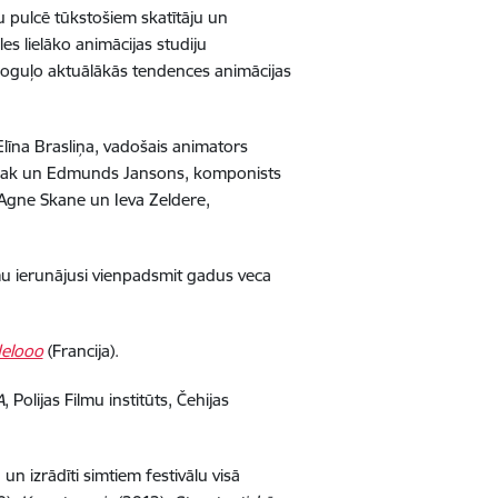
du pulcē tūkstošiem skatītāju un
es lielāko animācijas studiju
poguļo aktuālākās tendences animācijas
līna Brasliņa, vadošais animators
ębniak un Edmunds Jansons, komponists
 Agne Skane un Ieva Zeldere,
u ierunājusi vienpadsmit gadus veca
elooo
(Francija).
A
, Polijas Filmu institūts, Čehijas
n izrādīti simtiem festivālu visā