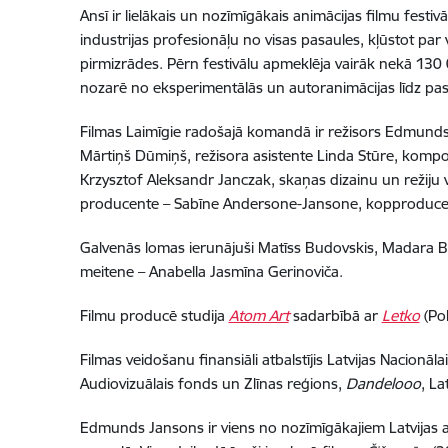
Ansī ir lielākais un nozīmīgākais animācijas filmu festiv
industrijas profesionāļu no visas pasaules, kļūstot par
pirmizrādes. Pērn festivālu apmeklēja vairāk nekā 13
nozarē no eksperimentālās un autoranimācijas līdz pas
Filmas Laimīgie radošajā komandā ir režisors Edmunds J
Mārtiņš Dūmiņš, režisora asistente Linda Stūre, komp
Krzysztof Aleksandr Janczak, skaņas dizainu un režiju 
producente – Sabīne Andersone-Jansone, kopproducent
Galvenās lomas ierunājuši Matīss Budovskis, Madara B
meitene – Anabella Jasmīna Gerinoviča.
Filmu producē studija
Atom Art
sadarbībā ar
Letko
(Pol
Filmas veidošanu finansiāli atbalstījis Latvijas Nacionāl
Audiovizuālais fonds un Zlīnas reģions,
Dandelooo
, La
Edmunds Jansons ir viens no nozīmīgākajiem Latvijas ani