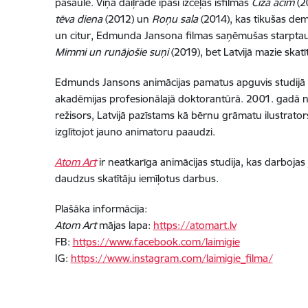
pasaulē. Viņa daiļradē īpaši izceļas īsfilmas
Čiža acīm
(2
tēva diena
(2012) un
Roņu sala
(2014), kas tikušas dem
un citur, Edmunda Jansona filmas saņēmušas starptautis
Mimmi un runājošie suņi
(2019), bet Latvijā mazie skatīt
Edmunds Jansons animācijas pamatus apguvis studijā
akadēmijas profesionālajā doktorantūrā. 2001. gadā no
režisors, Latvijā pazīstams kā bērnu grāmatu ilustrato
izglītojot jauno animatoru paaudzi.
Atom Art
ir neatkarīga animācijas studija, kas darbojas
daudzus skatītāju iemīļotus darbus.
Plašāka informācija:
Atom Art
mājas lapa:
https://atomart.lv
FB:
https://www.facebook.com/laimigie
IG:
https://www.instagram.com/laimigie_filma/