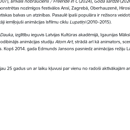
007),
Brīvais nobrauciens / Freeride in C
(2024),
Goda sardze
(202
onstrētas nozīmīgos festivālos Ansī, Zagrebā, Oberhauzenē, Hiros
kas balvas un atzinības. Pasaulē īpaši populāra ir režisora veidot
āji iemīļojuši animācijas īsfilmu ciklu
Lupatiņi
(2010–2015).
Dauka
, izglītību ieguvis Latvijas Kultūras akadēmijā, Igaunijas Māk
dibinājis animācijas studiju
Atom Art
, strādā arī kā animators, sc
rs. Kopš 2014. gada Edmunds Jansons pasniedz animācijas režiju Lat
 jau 25 gadus un ar laiku kļuvusi par vienu no radoši aktīvākajām an