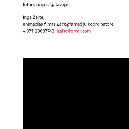
Informāciju sagatavoja:
Inga Zālīte,
animācijas filmas
Laimīgie
mediju koordinatore,
+ 371 28687743,
izalite@gmail.com