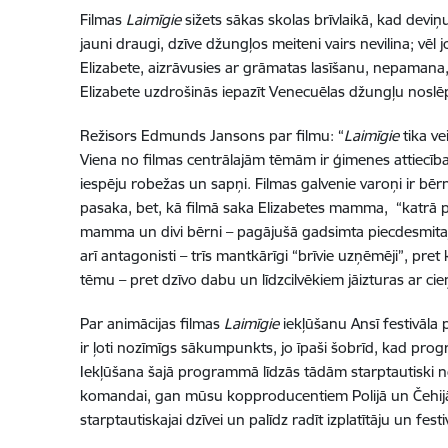
Filmas
Laimīgie
sižets sākas skolas brīvlaikā, kad devi
jauni draugi, dzīve džungļos meiteni vairs nevilina; vēl
Elizabete, aizrāvusies ar grāmatas lasīšanu, nepamana
Elizabete uzdrošinās iepazīt Venecuēlas džungļu nosl
Režisors Edmunds Jansons par filmu: “
Laimīgie
tika ve
Viena no filmas centrālajām tēmām ir ģimenes attiecīb
iespēju robežas un sapņi. Filmas galvenie varoņi ir bē
pasaka, bet, kā filmā saka Elizabetes mamma, “katrā pa
mamma un divi bērni – pagājušā gadsimta piecdesmitaj
arī antagonisti – trīs mantkārīgi “brīvie uzņēmēji”, pr
tēmu – pret dzīvo dabu un līdzcilvēkiem jāizturas ar cie
Par animācijas filmas
Laimīgie
iekļūšanu Ansī festivāla
ir ļoti nozīmīgs sākumpunkts, jo īpaši šobrīd, kad pr
Iekļūšana šajā programmā līdzās tādām starptautiski 
komandai, gan mūsu kopproducentiem Polijā un Čehijā, 
starptautiskajai dzīvei un palīdz radīt izplatītāju un festi