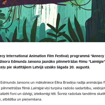
cy International Animation Film Festival) programmā “Annecy P
režisora Edmunda Jansona jaunāko pilnmetrāžas filmu “Laimīgie
ceļu pie skatītājiem Latvijā uzsāks šāgada 20. augustā.
 Edmunds Jansons un māksliniece Elīna Brasliņa radīja animācijas 
jā pilnmetrāžas filmā
Laimīgie
viņi turpina radošo sadarbību, veidojot
lizēti foni un dzīvīgi, izteiksmīgi tēli. Šoreiz radošais tandēms ska
e, atbildība un pieņemšana.