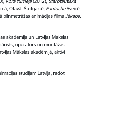
0),
Kora turneja
(2012),
Starptautiskā
imā, Otavā, Štutgartē,
Fantoche
Šveicē
ā pilnmetrāžas animācijas filma
Jēkabs,
slas akadēmijā un Latvijas Mākslas
enārists, operators un montāžas
vijas Mākslas akadēmijā, aktīvi
imācijas studijām Latvijā, radot