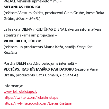
PALACE visvairāk apmeklēto filmu –
MELĀNIJAS HRONIKA
(režisors Viesturs Kairišs, producenti Gints Grūbe, Inese Boka-
Grūbe,
Mistrus Media
)
Laikraksta DIENA / KULTŪRAS DIENA balva un informatīvais
atbalsts nākamajam projektam –
VIENU BIĻETI, LŪDZU!
(režisors un producents Matīss Kaža, studija
Deep Sea
Studios
)
Portāla DELFI skatītāju balsojums internetā –
VECTĒVS, KAS BĪSTAMĀKS PAR DATORU
(režisors Varis
Brasla, producents Gatis Upmalis,
F.O.R.M.A.
)
Informācija:
www.lielaiskristaps.lv
https://twitter.com/lielaiskristaps
https://lv-lv.facebook.com/LielaisKristaps