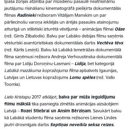
Īpaša žūrijas atzinība par mūsdienu pasaulē neatrisināmu
jautājumu risināšanu kinematogrāfā piešķirta dokumentālās
filmas
Radinieki
režisoram Vitālijam Manskim un par
pārliecinošu varoņa iekšējās un ārējās pasaules atainojumu
atturīgā un stilistiski izturētā vēstījumā – animācijas filmai
Oāze
(rež. Gints Zilbalodis). Balvu par Labāko debijas filmu saņēmis
vēsturiski avantūristiskais dokumentālais darbs
Vectēva tēvs
(rež. Kārlis Lesiņš). Balvu kā Labākā īsmetrāžas dokumentālā
filma saņēmusi režisora Andreja Verhoustinska dokumentālā
filma par Lidiju Doroņinu-Lasmani –
Lidija
, bet kategorijā
Labākā mazākuma kopražojuma filma
apbalvots Igaunijas,
Latvijas un Lietuvas kopražojums
Lomu spēles
(rež. Vallo
Toomla).
Lielo Kristapu
2017 atklājot,
balva par mūža ieguldījumu
filmu mākslā
tika pasniegta zīmētās animācijas aizsācējiem
Latvijā –
Rozei Stiebrai un Ansim Bērziņam
. Savukārt balvu
kā Labākā studentu filma saņēmis režisores Lienes Lindes
jautri drosmīgais darbs
Septiņas neveikla seksa reizes.