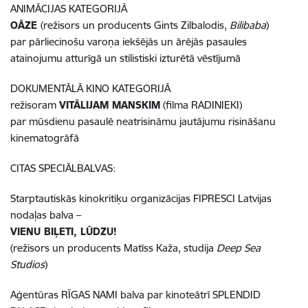
ANIMĀCIJAS KATEGORIJĀ
OĀZE
(režisors un producents Gints Zilbalodis,
Bilibaba
)
par pārliecinošu varoņa iekšējās un ārējās pasaules
atainojumu atturīgā un stilistiski izturētā vēstījumā
DOKUMENTĀLĀ KINO KATEGORIJĀ
režisoram
VITĀLIJAM MANSKIM
(filma RADINIEKI)
par mūsdienu pasaulē neatrisināmu jautājumu risināšanu
kinematogrāfā
CITAS SPECIĀLBALVAS:
Starptautiskās kinokritiķu organizācijas FIPRESCI Latvijas
nodaļas balva –
VIENU BIĻETI, LŪDZU!
(režisors un producents Matīss Kaža, studija
Deep Sea
Studios
)
Aģentūras RĪGAS NAMI balva par kinoteātrī SPLENDID