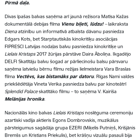
Pirmā daļa.
Divas īpašas balvas saņēma arī jaunā režisora Matīsa Kažas
dokumentālā debijas filma
Vienu biļeti, lūdzu!
–
laikraksta
Diena
atzinību un informatīvā atbalsta dāvanu pasniedza
Edgars Kots, bet Starptautiskās kinokritiķu asociācijas
FIPRESCI Latvijas nodaļas balvu pasniedza kinokritiķe un
Lielais Kristaps
2017 žūrijas pārstāve Daira Āboliņa. Ikgadējo
DELFI Skatītāju balvu šogad ar pārliecinošu balsu pārsvaru
saņēma latviešu bērnu filmu režijas lielmeistara Vara Braslas
filma
Vectēvs, kas bīstamāks par datoru
. Rīgas Nami valdes
priekšēdētāja Vineta Verika pasniedza balvu par kinoteātrī
Splendid Palace
skatītāko filmu – to saņēma V. Kairiša
Melānijas hronika
.
Nacionālās kino balvas
Lielais Kristaps
noslēguma ceremoniju
azartiski vadīja aktieris Egons Dombrovskis, muzikālus
pārsteigumus sagādāja grupa EZERI (Miķelis Putniņš, Krišjānis
Bremšs un Kristians Priekulis), bet krāšņu vizuālu pasauli bija