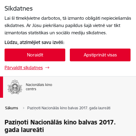
Pāriet uz lapas saturu
Sīkdatnes
Spied
lai meklētu
Enter
Lai šī tīmekļvietne darbotos, tā izmanto obligāti nepieciešamās
sīkdatnes. Ar Jūsu piekrišanu papildus šajā vietnē var tikt
izmantotas statistikas un sociālo mediju sīkdatnes.
Lūdzu, atzīmējiet savu izvēli:
Noraidīt
Apstiprināt visas
Pārvaldīt sīkdatnes
Sākums
Paziņoti Nacionālās kino balvas 2017. gada laureāti
Paziņoti Nacionālās kino balvas 2017.
gada laureāti