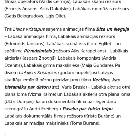
filmas operators (Valdis Celmiņš), Labākais skaņu režisors
(Ernests Ansons, Artis Dukaļskis), Labākais montāžas režisors
(Gatis Belogrudovs, Uģis Olte).
Trīs
Lielos Kristapus
saņēma animācijas filma
Bize un Neguļa
– Labākā animācijas filma, Labākais animācijas režisors
(Edmunds Jansons), Labākais scenārists (Lote Eglīte) – un
spēlfilma
Pirmdzimtais
(režisors Aiks Karapetjans) – Labākais
aktieris (Kaspars Znotiņš), Labākais komponists (Andris
Dzenītis), Labākais grima mākslinieks (Maija Gundare). Pa
diviem
Lielajiem Kristapiem
godam nopelnījusi Latvijas
skatītāju iemīļotā bērnu piedzīvojumu filma
Vectēvs, kas
bīstamāks par datoru
(rež. Varis Brasla) – Labākā aktrise otrā
plāna lomā (Vizma Kalme) un Labākais aktieris otrā plāna lomā
(Uldis Dumpis), kā arī dokumentālā filma par leģendāro
scenogrāfu Andri Freibergu
Pasaka par tukšo telpu
–
Labākais dokumentālās filmas režisors (Krista Burāne) un
Labākais animācijas mākslinieks (Toms Burāns).