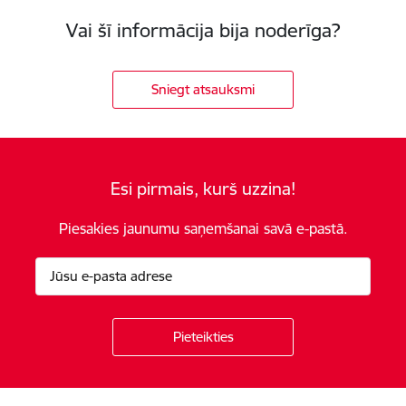
Vai šī informācija bija noderīga?
Sniegt atsauksmi
Esi pirmais, kurš uzzina!
Piesakies jaunumu saņemšanai savā e-pastā.
Kājene