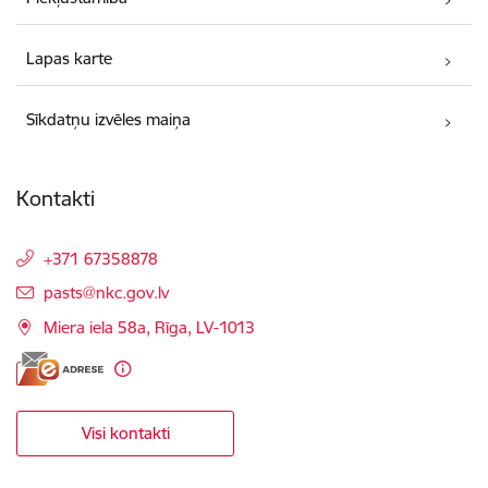
Lapas karte
Sīkdatņu izvēles maiņa
Kontakti
+371 67358878
E-pasts:
pasts@nkc.gov.lv
Miera iela 58a, Rīga, LV-1013
Visi kontakti