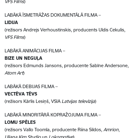
VFS Films
)
LABĀKĀ ĪSMETRĀŽAS DOKUMENTĀLĀ FILMA –
LIDIJA
(režisors Andrejs Verhoustinskis, producents Uldis Cekulis,
VFS Films
)
LABĀKĀ ANIMĀCIJAS FILMA –
BIZE UN NEGUĻA
(režisors Edmunds Jansons, producente Sabīne Andersone,
Atom Art
)
LABĀKĀ DEBIJAS FILMA –
VECTĒVA TĒVS
(režisors Kārlis Lesiņš, VSIA
Latvijas televīzija
)
LABĀKĀ MINORITĀRĀ KOPRAŽOJUMA FILMA –
LOMU SPĒLES
(režisors Vallo Toomla, producente Riina Sildos,
Amrion,
Uljana Kim Studio
un
Lokomotīve
)