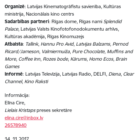
Organizē
: Latvijas Kinematogrāfistu savienība, Kultūras
ministrija, Nacionālais kino centrs
Sadarbības partneri
: Rīgas dome, Rīgas nami
Splendid
Palace
, Latvijas Valsts Kinofotofonodokumentu arhīvs,
Kultūras akadēmija, Rīgas Kinomuzejs
Atbalsta
:
Tallink
,
Hannu Pro Avid
,
Latvijas Balzams, Pernod
Ricard/Jameson
,
Valmiermuiža
,
Pure Chocolate
,
Muffins and
More
,
Coffee Inn
,
Rozes bode
,
Kārums
,
Homo Ecos
,
Brain
Games
Informē
: Latvijas Televīzija, Latvijas Radio, DELFI,
Diena
,
Clear
Channel
,
Kino Raksti
Informācija:
Elīna Cire,
Lielais Kristaps
preses sekretāre
elina.cire@inbox.lv
26578940
14..11.2017.