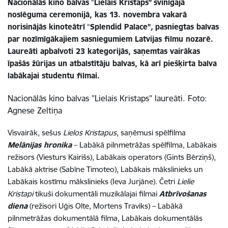
Nacionālās kino balvas
“
Lielais Kristaps”
svinīgajā
noslēguma ceremonijā, kas 13. novembra vakarā
norisinājās kinoteātrī
“
Splendid Palace”
,
pasniegtas balvas
par nozīmīgākajiem sasniegumiem Latvijas filmu nozarē.
Laureāti apbalvoti 23 kategorijās, saņemtas vairākas
īpašās žūrijas un atbalstītāju balvas, kā arī piešķirta balva
labākajai studentu filmai.
Nacionālās kino balvas "Lielais Kristaps" laureāti. Foto:
Agnese Zeltiņa
Visvairāk, sešus
Lielos Kristapus
, saņēmusi spēlfilma
Melānijas hronika
– Labākā pilnmetrāžas spēlfilma, Labākais
režisors (Viesturs Kairišs), Labākais operators (Gints Bērziņš),
Labākā aktrise (Sabīne Timoteo), Labākais mākslinieks un
Labākais kostīmu mākslinieks (Ieva Jurjāne). Četri
Lielie
Kristapi
tikuši dokumentāli muzikālajai filmai
Atbrīvošanas
diena
(režisori Uģis Olte, Mortens Traviks) – Labākā
pilnmetrāžas dokumentālā filma, Labākais dokumentālās