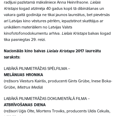
radījusi pazīstamā māksliniece Anna Heinrihsone.
Lielais
Kristaps
šogad atzīmēja 40 gadus kopš tā dibināšanas un
vakara gaitā godināja ne tikai jaunos laureātus, bet pievērsās
arī Latvijas kino vēstures pērlēm, iepazīstinot skatītājus ar
unikāliem materiāliem no Latvijas Valsts
kinofotofonodokumentu arhīva.
Lielais Kristaps
balvas šogad
tika pasniegtas 29. reizi.
Nacionālās kino balvas
Lielais Kristaps
2017 laureātu
saraksts:
LABĀKĀ PILNMETRĀŽAS SPĒLFILMA –
MELĀNIJAS HRONIKA
(režisors Viesturs Kairišs, producenti Gints Grūbe, Inese Boka-
Grūbe,
Mistrus Media
)
LABĀKĀ PILNMETRĀŽAS DOKUMENTĀLĀ FILMA –
ATBRĪVOŠANAS DIENA
(režisori Uģis Olte, Mortens Troviks, producents Uldis Cekulis,