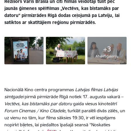
Režisors Varis Brasla un citi filmas veidotāji tūlīt pēc
jaunās ģimenes spēlfilmas „Vectēvs, kas bīstamāks par
datoru” pirmizrādes Rīgā dodas ceļojumā pa Latviju, lai
satiktos ar skatītājiem reģionu pirmizrādēs.
+3
Atvērt galeriju
Nacionālā Kino centra programmas
Latvijas filmas Latvijas
simtgadei
pirmā pirmizrāde Rīgā notiek 17. augusta vakarā –
Vectēvs, kas bīstamāks par datoru
gaida viesus kinoteātrī
Forum Cinemas / Kino Citadele
, turklāt paralēli divās zālēs, un
uz vienu no tām, kur filma sāksies 19:30, ir vēl iespējams
nopirkt biļetes, lai piedalītos īpašajā seansā “Noskaties