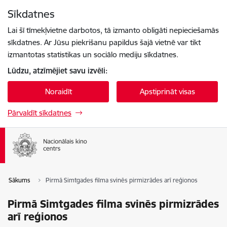
Pāriet uz lapas saturu
Sīkdatnes
Spied
lai meklētu
Enter
Lai šī tīmekļvietne darbotos, tā izmanto obligāti nepieciešamās
sīkdatnes. Ar Jūsu piekrišanu papildus šajā vietnē var tikt
izmantotas statistikas un sociālo mediju sīkdatnes.
Lūdzu, atzīmējiet savu izvēli:
Noraidīt
Apstiprināt visas
Pārvaldīt sīkdatnes
Sākums
Pirmā Simtgades filma svinēs pirmizrādes arī reģionos
Pirmā Simtgades filma svinēs pirmizrādes
arī reģionos