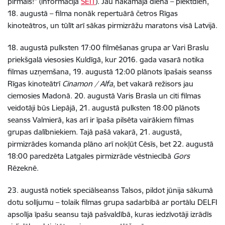
pirmais!” (informācija
ŠEIT
). Jau nākamajā dienā – piektdien,
18. augustā – filma nonāk repertuārā četros Rīgas
kinoteātros, un tūlīt arī sākas pirmizrāžu maratons visā Latvijā.
18. augustā pulksten 17:00 filmēšanas grupa ar Vari Braslu
priekšgalā viesosies Kuldīgā, kur 2016. gada vasarā notika
filmas uzņemšana, 19. augustā 12:00 plānots īpašais seanss
Rīgas kinoteātrī
Cinamon / Alfa
, bet vakarā režisors jau
ciemosies Madonā. 20. augustā Varis Brasla un citi filmas
veidotāji būs Liepājā, 21. augustā pulksten 18:00 plānots
seanss Valmierā, kas arī ir īpaša pilsēta vairākiem filmas
grupas dalībniekiem. Tajā pašā vakarā, 21. augustā,
pirmizrādes komanda plāno arī nokļūt Cēsīs, bet 22. augustā
18:00 paredzēta Latgales pirmizrāde vēstniecībā
Gors
Rēzeknē.
23. augustā notiek speciālseanss Talsos, pildot jūnija sākumā
dotu solījumu – tolaik filmas grupa sadarbībā ar portālu DELFI
apsolīja īpašu seansu tajā pašvaldībā, kuras iedzīvotāji izrādīs