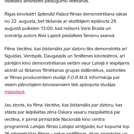
vislielāko aktivitātes pieaugumu vēlēšanās.
Rīgas kinoteātrī
Splendid Palace
filmas demonstrēšana sākas
no 22. augusta, bet tikšanās ar skatītājiem ieplānota 29.
augustā pulksten 13:00, kad režisors Varis Brasla un
scenārija autors Alvis Lapiņš piedalīsies Senioru seansā.
Filma
Vectēvs, kas bīstamāks par datoru
tiks demonstrēta arī
Siguldas, Ventspils, Daugavpils un Smiltenes kinoteātros, arī
pārējām kino demonstrēšanas vietām visur Latvijā ir iespējams
aicināt uz tikšanos filmēšanas grupas dalībniekus, sazinoties
ar filmas producentiem studijā
F.O.R.M.A
. Informācija par
visiem plānotajiem kinoseansiem tiek apkopota studijas
mājaslapā
.
Jau ziņots, ka filma
Vectēvs, kas bīstamāks par datoru
, kas
stāsta par lielpilsētas zēna Oskara vasaru mazpilsētiņā pie
vectēva, ir pirmā pirmizrāde Nacionālā kino centra
programmā
Latvijas filmas Latvijas simtgadei
, kur kopumā top
16 pilnmetrāžas filmas – sešas spēlfilmas, divas animācijas un