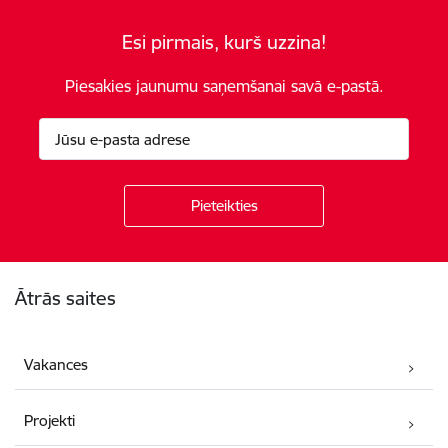
Esi pirmais, kurš uzzina!
Piesakies jaunumu saņemšanai savā e-pastā.
Kājene
Ātrās saites
Vakances
Projekti