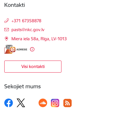
Kontakti
+371 67358878
E-pasts:
pasts@nkc.gov.lv
Miera iela 58a, Rīga, LV-1013
Visi kontakti
Sekojiet mums