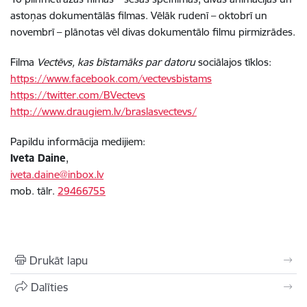
astoņas dokumentālās filmas. Vēlāk rudenī – oktobrī un
novembrī – plānotas vēl divas dokumentālo filmu pirmizrādes.
Filma
Vectēvs, kas bīstamāks par datoru
sociālajos tīklos:
https://www.facebook.com/vectevsbistams
https://twitter.com/BVectevs
http://www.draugiem.lv/braslasvectevs/
Papildu informācija medijiem:
Iveta Daine
,
iveta.daine@inbox.lv
mob. tālr.
29466755
Drukāt lapu
Dalīties