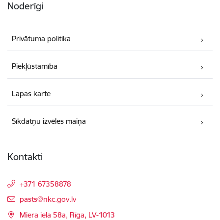
Noderīgi
Privātuma politika
Piekļūstamība
Lapas karte
Sīkdatņu izvēles maiņa
Kontakti
+371 67358878
E-pasts:
pasts@nkc.gov.lv
Miera iela 58a, Rīga, LV-1013