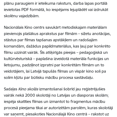
plānu paraugiem ir ieteikuma raksturs, darba lapas portālā
ievietotas PDF formātā, ko iespējams lejuplādēt vai izdrukāt
skolēnu vajadzībām.
Nacionālais Kino centrs savukārt metodiskajam materiālam
pievienojis plašākus aprakstus par filmām – sižetu anotācijas,
stāstus par filmas tapšanas apstākļiem un radošajām
komandām, dažādus papildmateriālus, kas ļauj par konkrēto
filmu uzzināt vairāk. Šīs atšķirīgās pieejas – pedagoģiskā un
kultūrvēsturiskā – paplašina izveidotā materiāla funkcijas un
lietojumu, padziļinot izpratni par konkrētām filmām un to
veidotājiem, lai Latvijā tapušās filmas un vispār kino soli pa
solim kļūtu par būtisku mācību procesa sastāvdaļu.
Sadaļas
Kino skolās
izmantošanai šobrīd jau reģistrējušies
vairāk nekā 2000 skolotāji no Latvijas un diasporas skolām;
iespēja skatīties filmas un izmantot to fragmentus mācību
procesā pieejama tikai ar autorizētām parolēm, kuras skolotāji
var saņemt, piesakoties Nacionālajā Kino centrā – rakstot uz