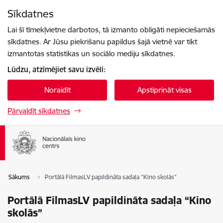
Pāriet uz lapas saturu
Sīkdatnes
Spied
lai meklētu
Enter
Lai šī tīmekļvietne darbotos, tā izmanto obligāti nepieciešamās
sīkdatnes. Ar Jūsu piekrišanu papildus šajā vietnē var tikt
izmantotas statistikas un sociālo mediju sīkdatnes.
Lūdzu, atzīmējiet savu izvēli:
Noraidīt
Apstiprināt visas
Pārvaldīt sīkdatnes
Sākums
Portālā FilmasLV papildināta sadaļa “Kino skolās”
Portālā FilmasLV papildināta sadaļa “Kino
skolās”