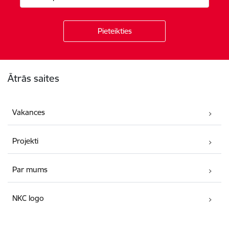
Kājene
Ātrās saites
Vakances
Projekti
Par mums
NKC logo