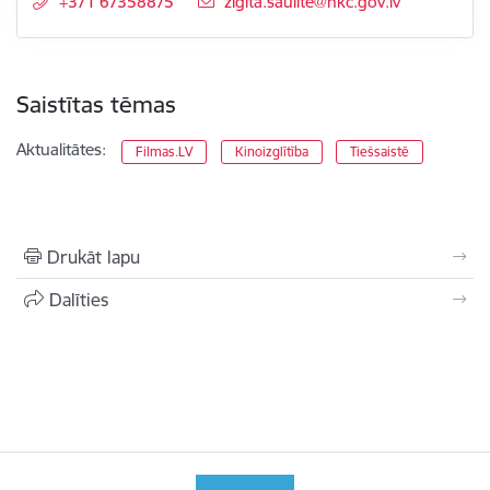
+371 67358875
E-pasts:
zigita.saulite@nkc.gov.lv
Saistītas tēmas
Aktualitātes:
Filmas.LV
Kinoizglītība
Tiešsaistē
Drukāt lapu
Dalīties