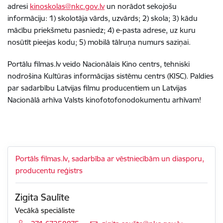
adresi
kinoskolas@nkc.gov.lv
un norādot sekojošu
informāciju: 1) skolotāja vārds, uzvārds; 2) skola; 3) kādu
mācību priekšmetu pasniedz; 4) e-pasta adrese, uz kuru
nosūtīt pieejas kodu; 5) mobilā tālruņa numurs saziņai.
Portālu filmas.lv veido
Nacionālais Kino centrs, tehniski
nodrošina Kultūras informācijas sistēmu centrs (KISC). Paldies
par sadarbību Latvijas filmu producentiem un Latvijas
Nacionālā arhīva Valsts kinofotofonodokumentu arhīvam!
Portāls filmas.lv, sadarbība ar vēstniecībām un diasporu,
producentu reģistrs
Zigita Saulīte
Vecākā speciāliste