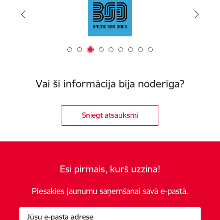
Vai šī informācija bija noderīga?
Sniegt atsauksmi
Esi pirmais, kurš uzzina!
Piesakies jaunumu saņemšanai savā e-pastā.