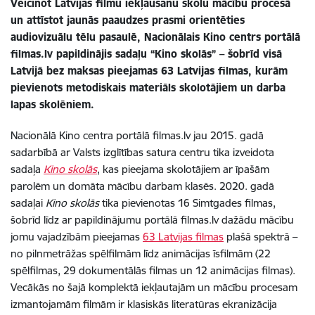
Veicinot Latvijas filmu iekļaušanu skolu mācību procesā
un attīstot jaunās paaudzes prasmi orientēties
audiovizuālu tēlu pasaulē, Nacionālais Kino centrs portālā
filmas.lv papildinājis sadaļu “Kino skolās” – šobrīd visā
Latvijā bez maksas pieejamas 63 Latvijas filmas, kurām
pievienots metodiskais materiāls skolotājiem un darba
lapas skolēniem.
Nacionālā Kino centra portālā filmas.lv jau 2015. gadā
sadarbībā ar Valsts izglītības satura centru tika izveidota
sadaļa
Kino skolās
, kas pieejama skolotājiem ar īpašām
parolēm un domāta mācību darbam klasēs. 2020. gadā
sadaļai
Kino skolās
tika pievienotas 16 Simtgades filmas,
šobrīd līdz ar papildinājumu portālā filmas.lv dažādu mācību
jomu vajadzībām pieejamas
63 Latvijas filmas
plašā spektrā –
no pilnmetrāžas spēlfilmām līdz animācijas īsfilmām (22
spēlfilmas, 29 dokumentālās filmas un 12 animācijas filmas).
Vecākās no šajā komplektā iekļautajām un mācību procesam
izmantojamām filmām ir klasiskās literatūras ekranizācija