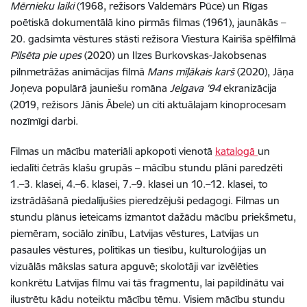
Mērnieku laiki
(1968, režisors Valdemārs Pūce) un Rīgas
poētiskā dokumentālā kino pirmās filmas (1961), jaunākās –
20. gadsimta vēstures stāsti režisora Viestura Kairiša spēlfilmā
Pilsēta pie upes
(2020) un Ilzes Burkovskas-Jakobsenas
pilnmetrāžas animācijas filmā
Mans mīļākais karš
(2020), Jāņa
Joņeva populārā jauniešu romāna
Jelgava ’94
ekranizācija
(2019, režisors Jānis Ābele) un citi aktuālajam kinoprocesam
nozīmīgi darbi.
Filmas un mācību materiāli apkopoti vienotā
katalogā
un
iedalīti četrās klašu grupās – mācību stundu plāni paredzēti
1.–3. klasei, 4.–6. klasei, 7.–9. klasei un 10.–12. klasei, to
izstrādāšanā piedalījušies pieredzējuši pedagogi. Filmas un
stundu plānus ieteicams izmantot dažādu mācību priekšmetu,
piemēram, sociālo zinību, Latvijas vēstures, Latvijas un
pasaules vēstures, politikas un tiesību, kulturoloģijas un
vizuālās mākslas satura apguvē; skolotāji var izvēlēties
konkrētu Latvijas filmu vai tās fragmentu, lai papildinātu vai
ilustrētu kādu noteiktu mācību tēmu. Visiem mācību stundu