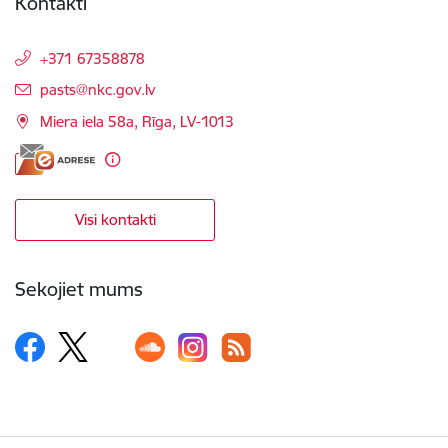
Kontakti
+371 67358878
E-pasts:
pasts@nkc.gov.lv
Miera iela 58a, Rīga, LV-1013
Visi kontakti
Sekojiet mums