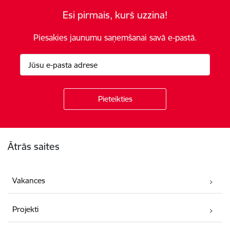
Esi pirmais, kurš uzzina!
Piesakies jaunumu saņemšanai savā e-pastā.
Kājene
Ātrās saites
Vakances
Projekti