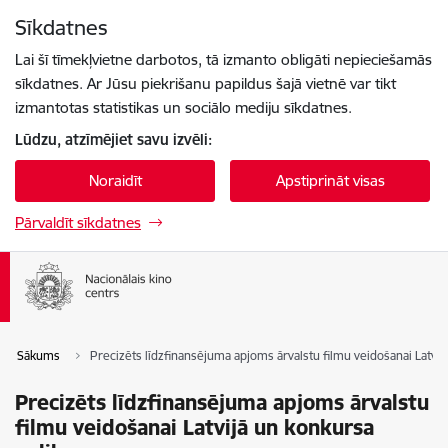
Pāriet uz lapas saturu
Sīkdatnes
Spied
lai meklētu
Enter
Lai šī tīmekļvietne darbotos, tā izmanto obligāti nepieciešamās
sīkdatnes. Ar Jūsu piekrišanu papildus šajā vietnē var tikt
izmantotas statistikas un sociālo mediju sīkdatnes.
Lūdzu, atzīmējiet savu izvēli:
Noraidīt
Apstiprināt visas
Pārvaldīt sīkdatnes
Sākums
Precizēts līdzfinansējuma apjoms ārvalstu filmu veidošanai Latvi
Precizēts līdzfinansējuma apjoms ārvalstu
filmu veidošanai Latvijā un konkursa