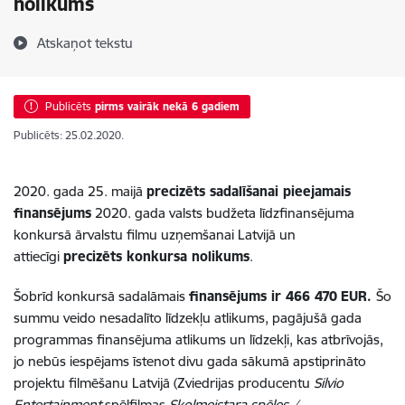
nolikums
Atskaņot tekstu
Publicēts
pirms vairāk nekā 6 gadiem
Publicēts: 25.02.2020.
2020. gada 25. maijā
precizēts sadalīšanai pieejamais
finansējums
2020. gada valsts budžeta līdzfinansējuma
konkursā ārvalstu filmu uzņemšanai Latvijā un
attiecīgi
precizēts konkursa nolikums
.
Šobrīd konkursā sadalāmais
finansējums ir 466 470
EUR.
Šo
summu veido nesadalīto līdzekļu atlikums, pagājušā gada
programmas finansējuma atlikums un līdzekļi, kas atbrīvojās,
jo nebūs iespējams īstenot divu gada sākumā apstiprināto
projektu filmēšanu Latvijā (Zviedrijas producentu
Silvio
Entertainment
spēlfilmas
Skolmeistara spēles /