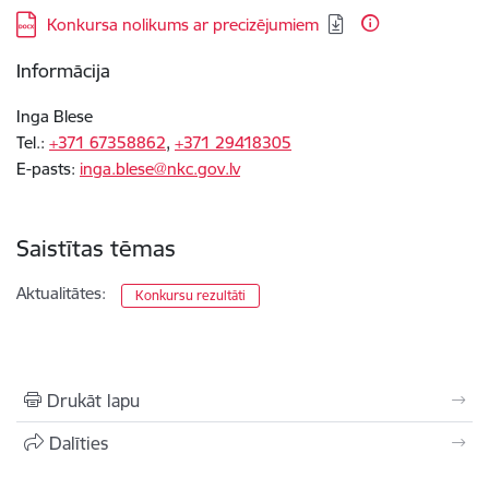
Lejupielādēt:
Konkursa nolikums ar precizējumiem
Informācija
Inga Blese
Tel.:
+371 67358862
,
+371 29418305
E-pasts:
inga.blese@nkc.gov.lv
Saistītas tēmas
Aktualitātes:
Konkursu rezultāti
Drukāt lapu
Dalīties