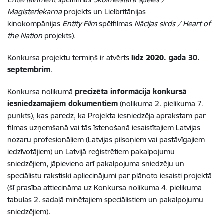
Magisterlekarna
projekts un Lielbritānijas
kinokompānijas
Entity Film
spēlfilmas
Nācijas sirds / Heart of
the Nation
projekts).
Konkursa projektu termiņš ir atvērts
līdz 2020. gada 30.
septembrim
.
Konkursa nolikumā
precizēta informācija konkursā
iesniedzamajiem dokumentiem
(nolikuma 2. pielikuma 7.
punkts), kas paredz, ka Projekta iesniedzēja aprakstam par
filmas uzņemšanā vai tās īstenošanā iesaistītajiem Latvijas
nozaru profesionāļiem (Latvijas pilsoņiem vai pastāvīgajiem
iedzīvotājiem) un Latvijā reģistrētiem pakalpojumu
sniedzējiem, jāpievieno arī pakalpojuma sniedzēju un
speciālistu rakstiski apliecinājumi par plānoto iesaisti projektā
(šī prasība attiecināma uz Konkursa nolikuma 4. pielikuma
tabulas 2. sadaļā minētajiem speciālistiem un pakalpojumu
sniedzējiem).