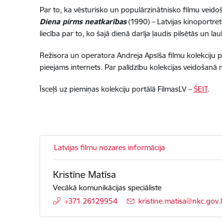
Par to, ka vēsturisko un populārzinātnisko filmu veidoša
Diena pirms neatkarības
(1990) –
Latvijas kinoportre
liecība par to, ko šajā dienā darīja ļaudis pilsētās un
Režisora un operatora Andreja Apsīša filmu kolekciju po
pieejams internets
. Par palīdzību kolekcijas veidošan
Īsceļš uz piemiņas kolekciju portālā FilmasLV –
ŠEIT
.
Latvijas filmu nozares informācija
Kristīne Matīsa
Vecākā komunikācijas speciāliste
+371 26129954
E-pasts:
kristine.matisa@nkc.gov.