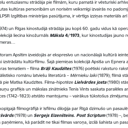
lielu entuziasmu strādāja pie filmām, kuru pamatā ir vēsturiski arhīvu
autas kultūras personībām un norisēm veiksmīgi izvairās no padomj
PSR Izglītības ministrijas pasūtījuma, ir vērtīgs izziņas materiāls ar
1974) un Rīgas kinostudijā strādāja jau kopš 60. gadu vidus kā oper
kcijā liecina kinožurnāls
Māksla
4/1973
, kur kinostudijas jauno 
kameras…
ram Apsītim izveidojās ar ekspresīvo un nacionālajā kultūrā ieint
ki izstrādātu kultūrfilmu. Šajā piemiņas kolekcijā Apsīša un Epner
ltūras tematiem – filma
Brāļi Kaudzītes
(1976) poētiski raksturo raks
ālistisko romānu latviešu literatūrā –
Mērnieku laiki
(1879); filmā st
lā pie Matīsa Kaudzītes.
Filma–hipotēze
Lielvārdes josta
(1980) stā
uņu grafiķis un mākslas zinātnieks Tenis Vints saskata paralēles a
oces
(1742–1823)
atstāto mantojumu – vairākus tūkstošus zīmējumu n
opīgajā filmogrāfijā ir īsfilmu diloģija par Rīgā dzimušo un pasaul
kšvārds
(1978) un
Sergejs Eizenšteins. Post Scriptum
(1978) –, be
 paņēmiens, kā parādīt ne tikai filmas varoņa, izcilā šahista un p