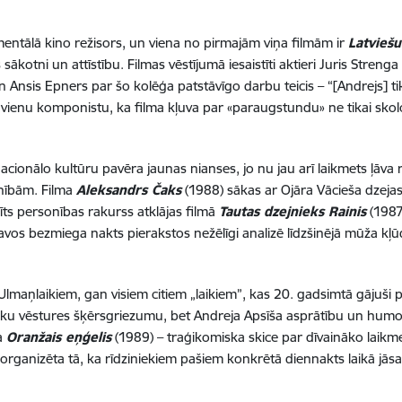
mentālā kino režisors, un viena no pirmajām viņa filmām ir
Latviešu
sākotni un attīstību. Filmas vēstījumā iesaistīti aktieri Juris Streng
n Ansis Epners par šo kolēģa patstāvīgo darbu teicis – “[
Andrejs] ti
ienu komponistu, ka filma kļuva par «paraugstundu» ne tikai skolo
ionālo kultūru pavēra jaunas nianses, jo nu jau arī laikmets ļāva
onībām. Filma
Aleksandrs Čaks
(1988) sākas ar Ojāra Vācieša dzejas
dīts personības rakurss atklājas filmā
Tautas dzejnieks Rainis
(1987)
, savos bezmiega nakts pierakstos nežēlīgi analizē līdzšinējā mūža kļ
lmaņlaikiem, gan visiem citiem „laikiem”, kas 20. gadsimtā gājuši pār
sku vēstures šķērsgriezumu, bet Andreja Apsīša asprātību un humor
a
Oranžais eņģelis
(1989) – traģikomiska skice par dīvaināko laikm
organizēta tā, ka rīdziniekiem pašiem konkrētā diennakts laikā jā