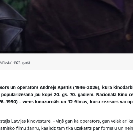
Māksla" 1973. gadā
ors un operators Andrejs Apsītis (1946–2026), kura kinodarbi
popularizēšanā jau kopš 20. gs. 70. gadiem. Nacionālā Kino cen
6–1990) – viens kinožurnāls un 12 filmas, kuru režisors vai ope
stājis Latvijas kinovēsturē, – viņš
gan kā operators,
gan vēlāk arī kā
ātnisko filmu žanru, kas līdz tam tika uzskatīts par formālu un nei