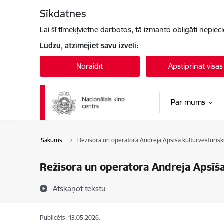
Pāriet uz lapas saturu
Sīkdatnes
Lai šī tīmekļvietne darbotos, tā izmanto obligāti nepiec
Lūdzu, atzīmējiet savu izvēli:
Noraidīt
Apstiprināt visas
Par mums
Sākums
Režisora un operatora Andreja Apsīša kultūrvēsturiski
Režisora un operatora Andreja Apsīša
Atskaņot tekstu
Publicēts: 13.05.2026.