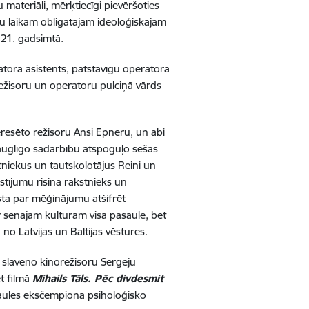
 materiāli, mērķtiecīgi pievēršoties
u laikam obligātajām ideoloģiskajām
ī 21. gadsimtā.
atora asistents, patstāvīgu operatora
režisoru un operatoru pulciņā vārds
eresēto režisoru Ansi Epneru, un abi
a auglīgo sadarbību atspoguļo sešas
tniekus un tautskolotājus Reini un
āstījumu risina rakstnieks un
sta par mēģinājumu atšifrēt
r senajām kultūrām visā pasaulē, bet
o Latvijas un Baltijas vēstures.
ē slaveno kinorežisoru Sergeju
t filmā
Mihails Tāls. Pēc divdesmit
asaules eksčempiona psiholoģisko