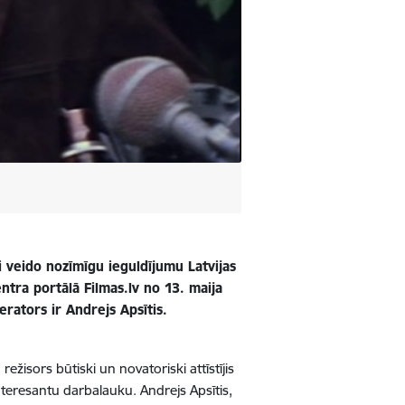
 veido nozīmīgu ieguldījumu Latvijas
tra portālā Filmas.lv no 13. maija
rators ir Andrejs Apsītis.
 režisors būtiski un novatoriski attīstījis
nteresantu darbalauku. Andrejs Apsītis,