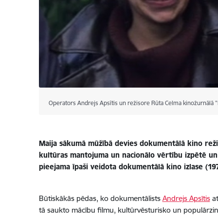
Operators Andrejs Apsītis un režisore Rūta Celma kinožurnālā "
Maija sākumā mūžībā devies dokumentālā kino režis
kultūras mantojuma un nacionālo vērtību izpētē un 
pieejama īpaši veidota dokumentālā kino izlase (197
Būtiskākās pēdas, ko dokumentālists
Andrejs Apsītis
at
tā saukto mācību filmu, kultūrvēsturisko un populārzin