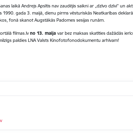
nas laikā Andrejs Apsītis nav zaudējis saikni ar „dzīvo dzīvi” un ak
ts 1990. gada 3. maijā, dienu pirms vēsturiskās Neatkarības deklar
 laukos, fonā skanot Augstākās Padomes sesijas runām.
rtālā filmas.lv
no 13. maija
var bez maksas skatīties dažādās ierīcēs
ā milzīgs paldies LNA Valsts Kinofotofonodokumentu arhīvam!
lv