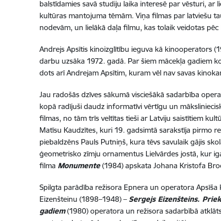
balstīdamies savā studiju laika interesē par vēsturi, ar 
kultūras mantojuma tēmām. Viņa filmas par latviešu t
nodevām, un lielākā daļa filmu, kas tolaik veidotas pēc L
Andrejs Apsītis kinoizglītību ieguva kā kinooperators (
darbu uzsāka 1972. gadā. Par šiem mācekļa gadiem kole
dots arī Andrejam Apsītim, kuram vēl nav savas kino
Jau radošās dzīves sākumā visciešākā sadarbība operato
kopā radījuši daudz informatīvi vērtīgu un māksliniecis
filmas, no tām trīs veltītas tieši ar Latviju saistītiem ku
Matīsu Kaudzītes, kuri 19. gadsimtā sarakstīja
pirmo re
piebaldzēns Pauls Putniņš, kura tēvs savulaik gājis sko
ģeometrisko zīmju ornamentus Lielvārdes jostā, kur iga
filma
Monumente
(1984) apskata Johana Kristofa Br
Spilgta parādība režisora Epnera un operatora Apsīša k
Eizenšteinu
(1898–1948)
–
Sergejs Eizenšteins. Prie
gadiem
(1980) operatora un režisora sadarbībā atklāts