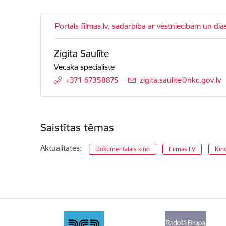
Portāls filmas.lv, sadarbība ar vēstniecībām un di
Zigita Saulīte
Vecākā speciāliste
+371 67358875
E-pasts:
zigita.saulite@nkc.gov.lv
Saistītas tēmas
Aktualitātes:
Dokumentālais kino
Filmas.LV
Kin