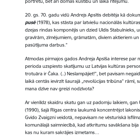
portretu, bet arī domas kustību un laika ritējumu.
20. gs. 70. gadu vidū Andrejs Apsītis debitēja kā doku
pusē
(1978), kas stāsta par latviešu nacionālās kultūras 
dzejas rindas komponējis un dzied Uldis Stabulnieks, u
gravīrām, zīmējumiem, grāmatām, diviem aktieriem un v
pasūtījuma darbus.
”
Atmodas pirmajos gados Andreja Apsīša interese par nac
perioda uzspiesto skatījumu uz Latvijas kultūras pers
trotuāra ir Čaka. (..) Neslampājiet!”, bet pavisam negai
laikā centās ievirzīt šaurajā „revolūcijas tribūna” rāmī
mana dzīve nav greizi nodzīvota?
Ar vienlīdz skaidru skatu gan uz padomju laikiem, gan U
(1990), šajā Rīgas centra laukumā koncentrējot lakoni
Gvido Zvaigzni veidotā, nepavisam ne vēsturiskā īsfilm
komunālajā saimniecībā, kad atkritumu savākšana bija 
kas nu kuram sakrājies izmetams…