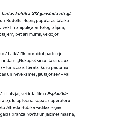
 tautas kultūra XIX gadsimta otrajā
a un Rūdolfs Plēpis, populāras tālaika
k veikli manipulēja ar fotogrāfijām,
tājiem, bet arī mums, veidojot
 runāt atklātāk, noraidot padomju
 rindām „Nekāpiet virsū, tā sirds uz
 – tur izcilais literāts, kuru padomju
ūdas un neveiksmes, jautājot sev – vai
i Latvijai, veidota filma
Esplanāde
a izjūtu apliecina kopā ar operatoru
etu Alfrēda Rubika vadītās Rīgas
sagaida oranžā
Norba
un jāizmet mašīnā,