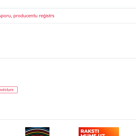
asporu, producentu reģistrs
ovēsture