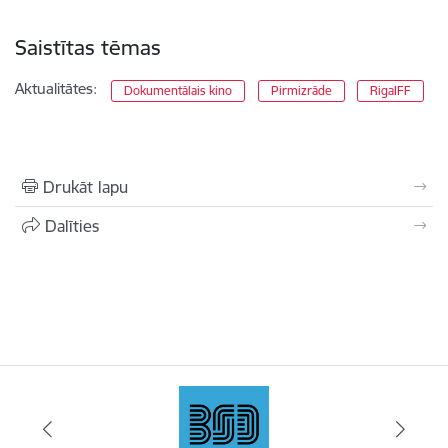
Saistītas tēmas
Aktualitātes:
Dokumentālais kino
Pirmizrāde
RigaIFF
Drukāt lapu
Dalīties