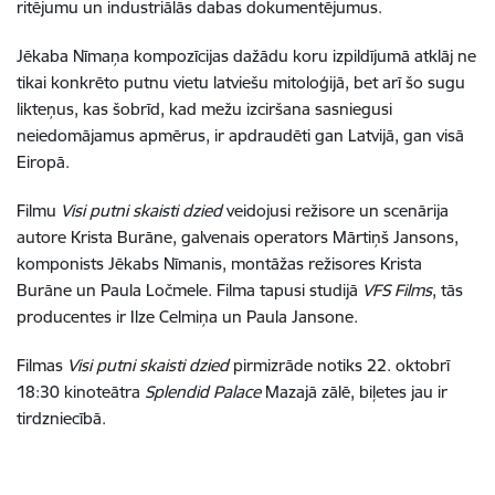
ritējumu un industriālās dabas dokumentējumus.
Jēkaba Nīmaņa kompozīcijas dažādu koru izpildījumā atklāj ne
tikai konkrēto putnu vietu latviešu mitoloģijā, bet arī šo sugu
likteņus, kas šobrīd, kad mežu izciršana sasniegusi
neiedomājamus apmērus, ir apdraudēti gan Latvijā, gan visā
Eiropā.
Filmu
Visi putni skaisti dzied
veidojusi režisore un scenārija
autore Krista Burāne, galvenais operators Mārtiņš Jansons,
komponists Jēkabs Nīmanis, montāžas režisores Krista
Burāne un Paula Ločmele. Filma tapusi studijā
VFS Films
, tās
producentes ir Ilze Celmiņa un Paula Jansone.
Filmas
Visi putni skaisti dzied
pirmizrāde notiks 22. oktobrī
18:30 kinoteātra
Splendid Palace
Mazajā zālē, biļetes jau ir
tirdzniecībā.