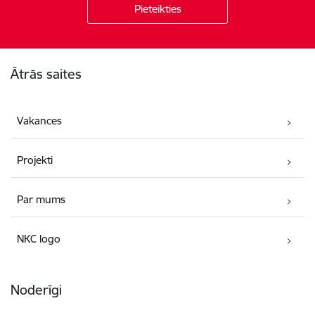
Kājene
Ātrās saites
Vakances
Projekti
Par mums
NKC logo
Noderīgi