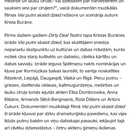
mežirbe un lauku cīrulis? Vai dziedāsim par hārvesteriem un
sauksim sevi par cirvjiem?”, vaicā dokumentāri muzikālās
filmas
Visi putni skaisti dzied
režisore un scenārija autore
Krista Burāne.
Pirms dažiem gadiem
Dirty Deal Teatro
tapa Kristas Burānes
izrāde
Visi putni skaisti dzied
, kas skatītājiem sniedza
neparastu skatpunktu uz kultūras un dabas robežām, kurās
notiek cīņa starp kultivēto un dabisko, cilvēka kārtību un
dabas savvaļu. Izrāde ieguva Spēlmaņu nakts nominācijas un
kļuva par Kormūzikas balvas laureāti, to varēja noskatīties
Rēzeknē, Liepājā, Daugavpilī, Viļakā un Rīgā. Piecu putnu –
griezes, dzeltenās cielavas, baltmugurdzeņa, mežirbes un
lauku cīruļa lomās iejutās aktieri Elīza Dombrovska, Anna
Klišāne, Armands Siliņš-Bergmanis, Rūta Dišlere un Artūrs
Čukurs. Dokumentāri muzikālajā filmā
Visi putni skaisti dzied
šī izrāde kļuvusi par dzīvu dramaturģisku pavedienu, kas vijas
līdzās putnu balsīm un viņu dabiskajai pasaulei, iekļaujot tajā
arī cilvēku dzīvesstāstus – četru aktieru ģimeņu ikdienas