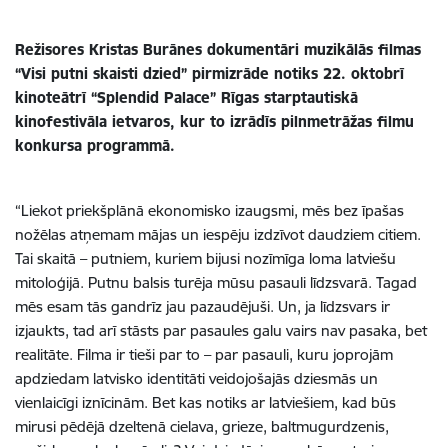
Režisores Kristas Burānes dokumentāri muzikālās filmas
“Visi putni skaisti dzied” pirmizrāde notiks 22. oktobrī
kinoteātrī “Splendid Palace” Rīgas starptautiskā
kinofestivāla ietvaros, kur to izrādīs pilnmetrāžas filmu
konkursa programmā.
“
Liekot priekšplānā ekonomisko izaugsmi, mēs bez īpašas
nožēlas atņemam mājas un iespēju izdzīvot daudziem citiem.
Tai skaitā – putniem, kuriem bijusi nozīmīga loma latviešu
mitoloģijā. Putnu balsis turēja mūsu pasauli līdzsvarā. Tagad
mēs esam tās gandrīz jau pazaudējuši. Un, ja līdzsvars ir
izjaukts, tad arī stāsts par pasaules galu vairs nav pasaka, bet
realitāte. Filma ir tieši par to – par pasauli, kuru joprojām
apdziedam latvisko identitāti veidojošajās dziesmās un
vienlaicīgi iznīcinām. Bet kas notiks ar latviešiem, kad būs
mirusi pēdējā dzeltenā cielava, grieze, baltmugurdzenis,