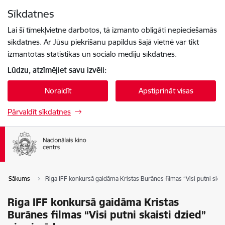
Pāriet uz lapas saturu
Sīkdatnes
Spied
lai meklētu
Enter
Lai šī tīmekļvietne darbotos, tā izmanto obligāti nepieciešamās
sīkdatnes. Ar Jūsu piekrišanu papildus šajā vietnē var tikt
izmantotas statistikas un sociālo mediju sīkdatnes.
Lūdzu, atzīmējiet savu izvēli:
Noraidīt
Apstiprināt visas
Pārvaldīt sīkdatnes
Sākums
Riga IFF konkursā gaidāma Kristas Burānes filmas “Visi putni skai
Riga IFF konkursā gaidāma Kristas
Burānes filmas “Visi putni skaisti dzied”