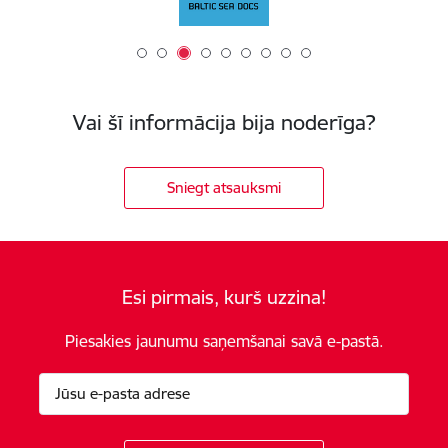
Vai šī informācija bija noderīga?
Sniegt atsauksmi
Esi pirmais, kurš uzzina!
Piesakies jaunumu saņemšanai savā e-pastā.