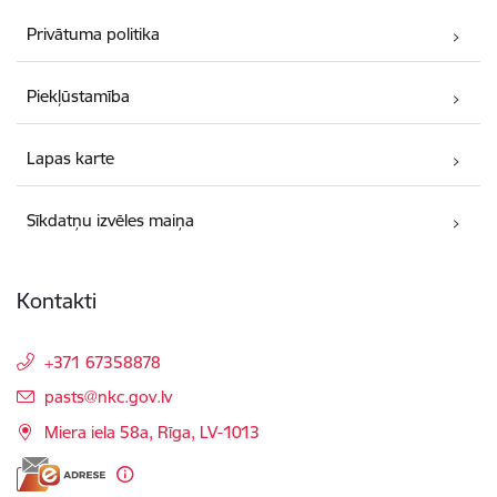
Privātuma politika
Piekļūstamība
Lapas karte
Sīkdatņu izvēles maiņa
Kontakti
+371 67358878
E-pasts:
pasts@nkc.gov.lv
Miera iela 58a, Rīga, LV-1013