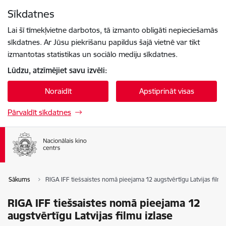
Pāriet uz lapas saturu
Sīkdatnes
Spied
lai meklētu
Enter
Lai šī tīmekļvietne darbotos, tā izmanto obligāti nepieciešamās
sīkdatnes. Ar Jūsu piekrišanu papildus šajā vietnē var tikt
izmantotas statistikas un sociālo mediju sīkdatnes.
Lūdzu, atzīmējiet savu izvēli:
Noraidīt
Apstiprināt visas
Pārvaldīt sīkdatnes
Sākums
RIGA IFF tiešsaistes nomā pieejama 12 augstvērtīgu Latvijas filmu
RIGA IFF tiešsaistes nomā pieejama 12
augstvērtīgu Latvijas filmu izlase