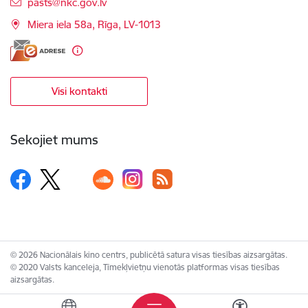
E-pasts:
pasts@nkc.gov.lv
Miera iela 58a, Rīga, LV-1013
Visi kontakti
Sekojiet mums
© 2026 Nacionālais kino centrs, publicētā satura visas tiesības aizsargātas.
© 2020 Valsts kanceleja, Tīmekļvietņu vienotās platformas visas tiesības
aizsargātas.