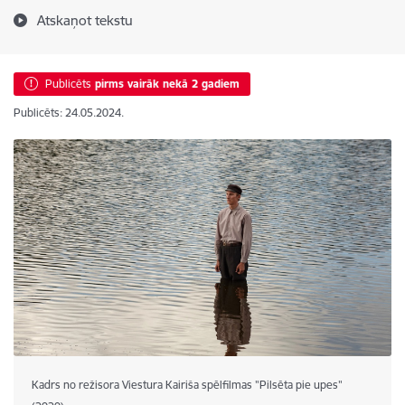
Atskaņot tekstu
Publicēts
pirms vairāk nekā 2 gadiem
Publicēts: 24.05.2024.
Kadrs no režisora Viestura Kairiša spēlfilmas "Pilsēta pie upes"