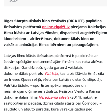
(2020)
Rīgas Starptautiskais kino festivāls (RIGA IFF) papildina
tiešsaistes platformā
online.rigaiff.lv
pieejamo Kolekcijas
filmu klāstu ar Latvijas filmām, divpadsmit augstvērtīgiem
kinodarbiem – aktierfilmas, dokumentālais kino un
vairākas animācijas filmas bērniem un pieaugušajiem.
Latvijas filmu klāsts tiešsaistes platformā ir papildināts ar
četrām spēcīgām dokumentālajām filmām, kas raisa aktīvas
diskusijas. Gandrīz sešu gadu garumā veidotais
dokumentālais portrets
Patrīcija
, kas tapis Dāvida Ernštreita
un Ineses Kļavas režijā, vēsta par Latvijas distanču slēpotāju
Patrīciju Eiduku – sportistes spēku nepadoties un
neizmērojamo ģimenes atbalstu. Režisora Viestura Kairiša
dokumentālajā filmā
Neredzamā pilsēta
(2014), nākotnei
sastopoties ar pagātni, dzimis citāds stāsts par Čornobiļu –
zaudēto un atgūto paradīzi, kurā vairākus gadus pēc