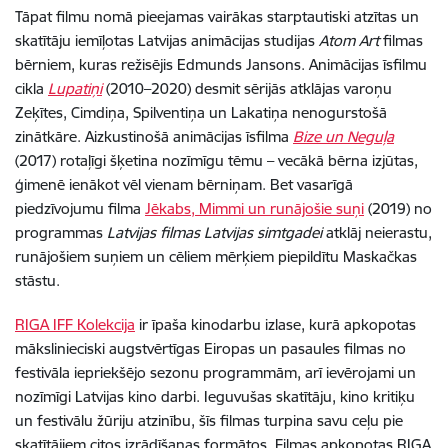
Tāpat filmu nomā pieejamas vairākas starptautiski atzītas un
skatītāju iemīļotas Latvijas animācijas studijas
Atom Art
filmas
bērniem, kuras režisējis Edmunds Jansons. Animācijas īsfilmu
cikla
Lupatiņi
(2010–2020) desmit sērijās atklājas varoņu
Zeķītes, Cimdiņa, Spilventiņa un Lakatiņa nenogurstošā
zinātkāre. Aizkustinošā animācijas īsfilma
Bize un Neguļa
(2017) rotaļīgi šķetina nozīmīgu tēmu – vecākā bērna izjūtas,
ģimenē ienākot vēl vienam bērniņam. Bet vasarīgā
piedzīvojumu filma
Jēkabs, Mimmi un runājošie suņi
(2019) no
programmas
Latvijas filmas Latvijas simtgadei
atklāj neierastu,
runājošiem suņiem un cēliem mērķiem piepildītu Maskačkas
stāstu.
RIGA IFF Kolekcija
ir īpaša kinodarbu izlase, kurā apkopotas
mākslinieciski augstvērtīgas Eiropas un pasaules filmas no
festivāla iepriekšējo sezonu programmām, arī ievērojami un
nozīmīgi Latvijas kino darbi. Ieguvušas skatītāju, kino kritiķu
un festivālu žūriju atzinību, šīs filmas turpina savu ceļu pie
skatītājiem citos izrādīšanas formātos. Filmas apkopotas RIGA