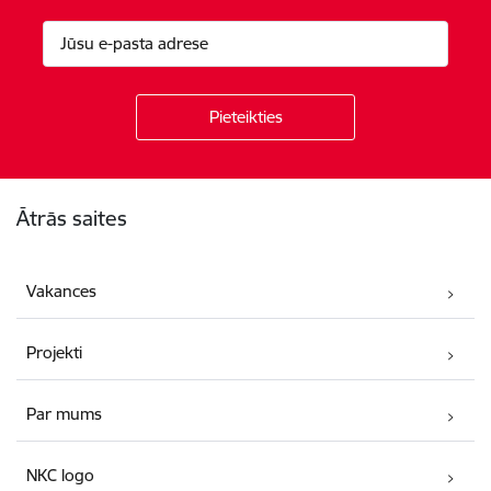
Kājene
Ātrās saites
Vakances
Projekti
Par mums
NKC logo