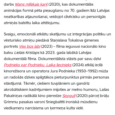
darbs
Mans mīļākais karš
(2020), kas dokumentālās
animācijas formā pēta pieaugšanu no 70. gadiem līdz Latvijas
neatkarības atjaunošanai, veidojot cilvēcisku un personīgās
atmiņās balstītu laika attēlojumu.
Svaigu, emocionāli atklātu skatījumu uz integrācijas politiku un
vēsturisko atmiņu piedāvā Staņislava Tokalova ģimenes
portrets
Viss būs labi
(2023) – filma ieguvusi nacionālo kino
balvu
Lielais Kristaps
kā 2023. gada labākā Latvijas
dokumentālā filma. Dokumentālista stāsts par savu dzīvi
Podnieks par Podnieku. Laika liecinieks
(2024) atklāj izcilā
kinorežisora un operatora Jura Podnieka (1950–1992) mūža
un radošās dzīves spilgtākos pieturpunktus pirmās personas
stāstījumā. Tikmēr, ciešiem tuvplāniem un gandrīz
akrobātiskiem kadrējumiem mijoties ar melno humoru, Lailas
Pakalniņas radikālā kino pieredze
Spogulī
(2020) pārceļ brāļu
Grimmu pasakas varoni Sniegbaltīti ironiskā mūsdienu
viedkameru narcisisma un ķermeņa kulta vidē.