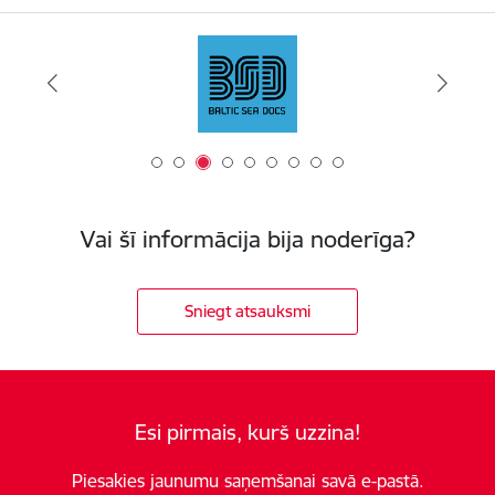
Vai šī informācija bija noderīga?
Sniegt atsauksmi
Esi pirmais, kurš uzzina!
Piesakies jaunumu saņemšanai savā e-pastā.