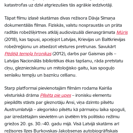
katastrofas uz dzīvi atgriezušies tās agrākie iedzīvotāji.
Tāpat filmu izlasē skatāmas divas režisora Dāvja Sīmaņa
dokumentālās filmas. Fiziskās, valstu nospraustās un prāta
radītās robežšķirtnes atklāj audiovizuālā dienasgrāmata
Mūris
(2018), kas tapusi, apceļojot Latvijas, Krievijas un Baltkrievijas
robežreģionu un atsedzot vēstures pretrunas. Savukārt
Pēdējā tempļa hronikas
(2012), darbs par Gaismas pils –
Latvijas Nacionālās bibliotēkas ēkas tapšanu, rāda pretstatu
cīņu, gleznieciskumu un mitoloģisko gaitu, kas spoguļo
senlaiku tempļu un baznīcu celšanu.
Starp platformai pievienotajām filmām rodama Kairiša
vēsturiskā drāma
Pilsēta pie upes
– ironisku elementu
piepildīts stāsts par gleznotāju Ansi, viņa dzimto pilsētu
Austrumlatvijā – alegorisko pilsētu kā pārmaiņu laika spoguli,
par izredzētajām sievietēm un izvēlēm trīs politisko režīmu
griežos 20. gs. 30.–40. gadu mijā. Visā Latvijā skatāms arī
režisores Ilzes Burkovskas-Jakobsenas autobiogrāfiskais