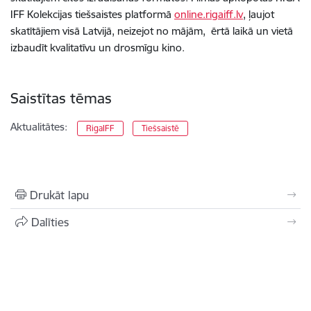
IFF Kolekcijas tiešsaistes platformā
online.rigaiff.lv
, ļaujot
skatītājiem visā Latvijā, neizejot no mājām, ērtā laikā un vietā
izbaudīt kvalitatīvu un drosmīgu kino.
Saistītas tēmas
Aktualitātes:
RigaIFF
Tiešsaistē
Drukāt lapu
Dalīties