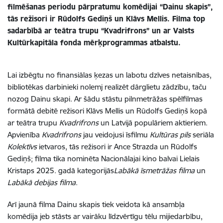
filmēšanas periodu pārpratumu komēdijai “Dainu skapis”,
tās režisori ir Rūdolfs Gediņš un Klāvs Mellis. Filma top
sadarbībā ar teātra trupu “Kvadrifrons” un ar Valsts
Kultūrkapitāla fonda mērķprogrammas atbalstu.
Lai izbēgtu no finansiālas ķezas un labotu dzīves netaisnības,
bibliotēkas darbinieki nolemj realizēt dārglietu zādzību, taču
nozog Dainu skapi. Ar šādu stāstu pilnmetrāžas spēlfilmas
formātā debitē režisori Klāvs Mellis un Rūdolfs Gediņš kopā
ar teātra trupu
Kvadrifrons
un Latvijā populāriem aktieriem.
Apvienība
Kvadrifrons
jau veidojusi īsfilmu
Kultūras pils
seriāla
Kolektīvs
ietvaros, tās režisori ir Ance Strazda un Rūdolfs
Gediņš; filma tika nominēta Nacionālajai kino balvai Lielais
Kristaps 2025. gadā kategorijās
Labākā īsmetrāžas filma
un
Labākā debijas filma
.
Arī jaunā filma Dainu skapis tiek veidota kā ansambļa
komēdija jeb stāsts ar vairāku līdzvērtīgu tēlu mijiedarbību,