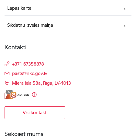
Lapas karte
Sīkdatņu izvēles maiņa
Kontakti
+371 67358878
E-pasts:
pasts@nkc.gov.lv
Miera iela 58a, Rīga, LV-1013
Visi kontakti
Sekojiet mums