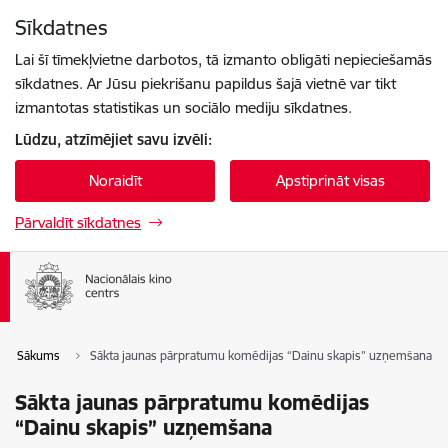
Pāriet uz lapas saturu
Sīkdatnes
Spied
lai meklētu
Enter
Lai šī tīmekļvietne darbotos, tā izmanto obligāti nepieciešamās
sīkdatnes. Ar Jūsu piekrišanu papildus šajā vietnē var tikt
izmantotas statistikas un sociālo mediju sīkdatnes.
Lūdzu, atzīmējiet savu izvēli:
Noraidīt
Apstiprināt visas
Pārvaldīt sīkdatnes
Sākums
Sākta jaunas pārpratumu komēdijas “Dainu skapis” uzņemšana
Sākta jaunas pārpratumu komēdijas
“Dainu skapis” uzņemšana