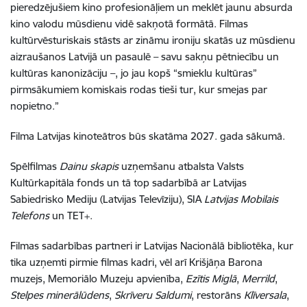
pieredzējušiem kino profesionāļiem un meklēt jaunu absurda
kino valodu mūsdienu vidē sakņotā formātā. Filmas
kultūrvēsturiskais stāsts ar zināmu ironiju skatās uz mūsdienu
aizraušanos Latvijā un pasaulē – savu sakņu pētniecību un
kultūras kanonizāciju –, jo jau kopš “smieklu kultūras”
pirmsākumiem komiskais rodas tieši tur, kur smejas par
nopietno.”
Filma Latvijas kinoteātros būs skatāma 2027. gada sākumā.
Spēlfilmas
Dainu skapis
uzņemšanu atbalsta Valsts
Kultūrkapitāla fonds un tā top sadarbībā ar Latvijas
Sabiedrisko Mediju (Latvijas Televīziju), SIA
Latvijas Mobilais
Telefons
un TET+.
Filmas sadarbības partneri ir Latvijas Nacionālā bibliotēka, kur
tika uzņemti pirmie filmas kadri, vēl arī Krišjāņa Barona
muzejs, Memoriālo Muzeju apvienība,
Ezītis Miglā
,
Merrild
,
Stelpes minerālūdens
,
Skrīveru Saldumi
, restorāns
Klīversala
,