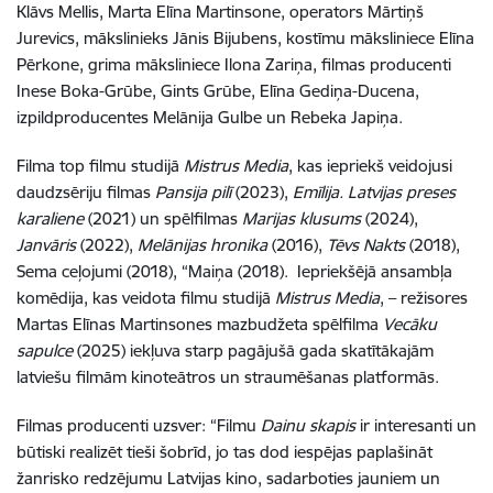
Klāvs Mellis, Marta Elīna Martinsone, operators Mārtiņš
Jurevics, mākslinieks Jānis Bijubens, kostīmu māksliniece Elīna
Pērkone, grima māksliniece Ilona Zariņa, filmas producenti
Inese Boka-Grūbe, Gints Grūbe, Elīna Gediņa-Ducena,
izpildproducentes Melānija Gulbe un Rebeka Japiņa.
Filma top filmu studijā
Mistrus Media
, kas iepriekš veidojusi
daudzsēriju filmas
Pansija pilī
(2023),
Emīlija. Latvijas preses
karaliene
(2021) un spēlfilmas
Marijas klusums
(2024),
Janvāris
(2022),
Melānijas hronika
(2016),
Tēvs Nakts
(2018),
Sema ceļojumi (2018), “Maiņa (2018). Iepriekšējā ansambļa
komēdija, kas veidota filmu studijā
Mistrus Media
, – režisores
Martas Elīnas Martinsones mazbudžeta spēlfilma
Vecāku
sapulce
(2025) iekļuva starp pagājušā gada skatītākajām
latviešu filmām kinoteātros un straumēšanas platformās.
Filmas producenti uzsver: “Filmu
Dainu skapis
ir interesanti un
būtiski realizēt tieši šobrīd, jo tas dod iespējas paplašināt
žanrisko redzējumu Latvijas kino, sadarboties jauniem un