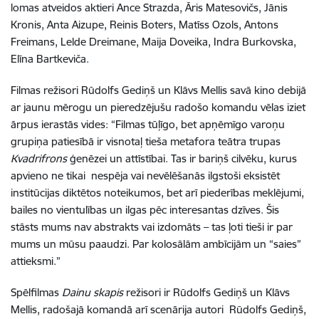
lomas atveidos aktieri Ance Strazda, Āris Matesovičs, Jānis
Kronis, Anta Aizupe, Reinis Boters, Matīss Ozols, Antons
Freimans, Lelde Dreimane, Maija Doveika, Indra Burkovska,
Elīna Bartkeviča.
Filmas režisori Rūdolfs Gediņš un Klāvs Mellis savā kino debijā
ar jaunu mērogu un pieredzējušu radošo komandu vēlas iziet
ārpus ierastās vides: “Filmas tūļīgo, bet apņēmīgo varoņu
grupiņa patiesībā ir visnotaļ tieša metafora teātra trupas
Kvadrifrons
ģenēzei un attīstībai. Tas ir bariņš cilvēku, kurus
apvieno ne tikai nespēja vai nevēlēšanās ilgstoši eksistēt
institūcijas diktētos noteikumos, bet arī piederības meklējumi,
bailes no vientulības un ilgas pēc interesantas dzīves. Šis
stāsts mums nav abstrakts vai izdomāts – tas ļoti tieši ir par
mums un mūsu paaudzi. Par kolosālām ambīcijām un “saies”
attieksmi.”
Spēlfilmas
Dainu skapis
režisori ir Rūdolfs Gediņš un Klāvs
Mellis, radošajā komandā arī scenārija autori Rūdolfs Gediņš,