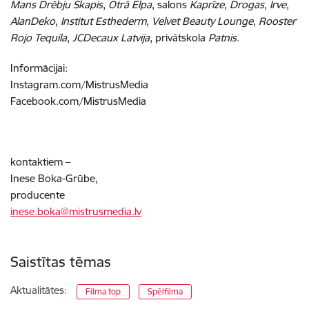
Mans Drēbju Skapis
,
Otrā Elpa
, salons
Kaprīze
,
Drogas
,
Irve
,
AlanDeko
,
Institut Esthederm
,
Velvet Beauty Lounge
,
Rooster
Rojo Tequila
,
JCDecaux Latvija
, privātskola
Patnis
.
Informācijai:
Instagram.com/MistrusMedia
Facebook.com/MistrusMedia
kontaktiem –
Inese Boka-Grūbe,
producente
inese.boka@mistrusmedia.lv
Saistītas tēmas
Aktualitātes:
Filma top
Spēlfilma