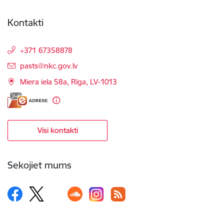
Kontakti
+371 67358878
E-pasts:
pasts@nkc.gov.lv
Miera iela 58a, Rīga, LV-1013
Visi kontakti
Sekojiet mums