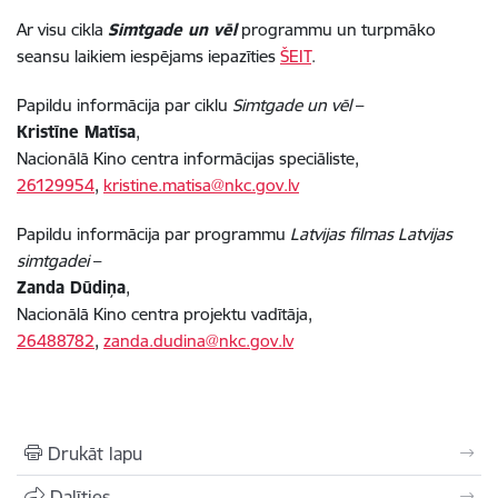
Ar visu cikla
Simtgade un vēl
programmu un turpmāko
seansu laikiem iespējams iepazīties
ŠEIT
.
Papildu informācija par ciklu
Simtgade un vēl
–
Kristīne Matīsa
,
Nacionālā Kino centra informācijas speciāliste,
26129954
,
kristine.matisa@nkc.gov.lv
Papildu informācija par programmu
Latvijas filmas Latvijas
simtgadei
–
Zanda Dūdiņa
,
Nacionālā Kino centra projektu vadītāja,
26488782
,
zanda.dudina@nkc.gov.lv
Drukāt lapu
Dalīties