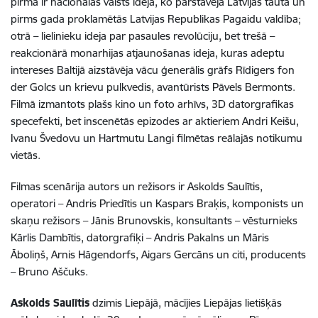
pirmā ir nacionālas valsts ideja, ko pārstāvēja Latvijas tauta un
pirms gada proklamētās Latvijas Republikas Pagaidu valdība;
otrā – lielinieku ideja par pasaules revolūciju, bet trešā –
reakcionārā monarhijas atjaunošanas ideja, kuras adeptu
intereses Baltijā aizstāvēja vācu ģenerālis grāfs Rīdigers fon
der Golcs un krievu pulkvedis, avantūrists Pāvels Bermonts.
Filmā izmantots plašs kino un foto arhīvs, 3D datorgrafikas
specefekti, bet inscenētās epizodes ar aktieriem Andri Keišu,
Ivanu Švedovu un Hartmutu Langi filmētas reālajās notikumu
vietās.
Filmas scenārija autors un režisors ir Askolds Saulītis,
operatori – Andris Priedītis un Kaspars Braķis, komponists un
skaņu režisors – Jānis Brunovskis, konsultants – vēsturnieks
Kārlis Dambītis, datorgrafiķi – Andris Pakalns un Māris
Āboliņš, Arnis Hāgendorfs, Aigars Gercāns un citi, producents
– Bruno Aščuks.
Askolds Saulītis
dzimis Liepājā, mācījies Liepājas lietišķās