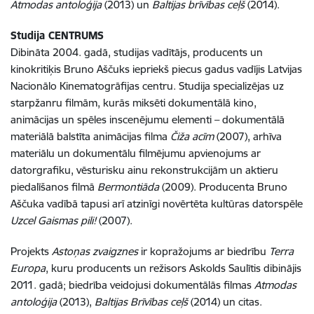
Atmodas antoloģija
(2013) un
Baltijas brīvības ceļš
(2014).
Studija CENTRUMS
Dibināta 2004. gadā, studijas vadītājs, producents un
kinokritiķis Bruno Aščuks iepriekš piecus gadus vadījis Latvijas
Nacionālo Kinematogrāfijas centru. Studija specializējas uz
starpžanru filmām, kurās miksēti dokumentālā kino,
animācijas un spēles inscenējumu elementi – dokumentālā
materiālā balstīta animācijas filma
Čiža acīm
(2007), arhīva
materiālu un dokumentālu filmējumu apvienojums ar
datorgrafiku, vēsturisku ainu rekonstrukcijām un aktieru
piedalīšanos filmā
Bermontiāda
(2009). Producenta Bruno
Aščuka vadībā tapusi arī atzinīgi novērtēta kultūras datorspēle
Uzcel Gaismas pili!
(2007).
Projekts
Astoņas zvaigznes
ir kopražojums ar biedrību
Terra
Europa
, kuru producents un režisors Askolds Saulītis dibinājis
2011. gadā; biedrība veidojusi dokumentālās filmas
Atmodas
antoloģija
(2013),
Baltijas Brīvības ceļš
(2014) un citas.