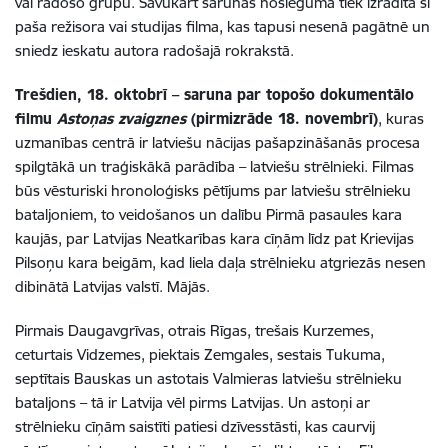
vai radošo grupu. Savukārt sarunas noslēgumā tiek izrādīta šī
paša režisora vai studijas filma, kas tapusi nesenā pagātnē un
sniedz ieskatu autora radošajā rokrakstā.
Trešdien, 18. oktobrī – saruna par topošo dokumentālo
filmu
Astoņas zvaigznes
(pirmizrāde 18. novembrī)
, kuras
uzmanības centrā ir latviešu nācijas pašapzināšanās procesa
spilgtākā un traģiskākā parādība – latviešu strēlnieki. Filmas
būs vēsturiski hronoloģisks pētījums par latviešu strēlnieku
bataljoniem, to veidošanos un dalību Pirmā pasaules kara
kaujās, par Latvijas Neatkarības kara cīņām līdz pat Krievijas
Pilsoņu kara beigām, kad liela daļa strēlnieku atgriezās nesen
dibinātā Latvijas valstī. Mājās.
Pirmais Daugavgrīvas, otrais Rīgas, trešais Kurzemes,
ceturtais Vidzemes, piektais Zemgales, sestais Tukuma,
septītais Bauskas un astotais Valmieras latviešu strēlnieku
bataljons – tā ir Latvija vēl pirms Latvijas. Un astoņi ar
strēlnieku cīņām saistīti patiesi dzīvesstāsti, kas caurvij