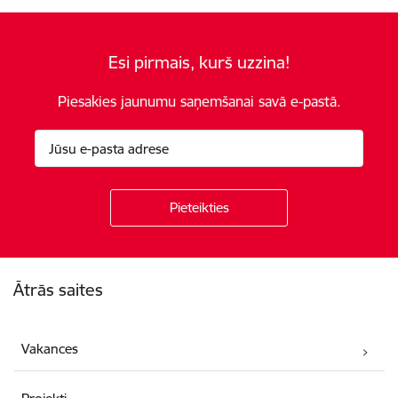
Esi pirmais, kurš uzzina!
Piesakies jaunumu saņemšanai savā e-pastā.
Kājene
Ātrās saites
Vakances