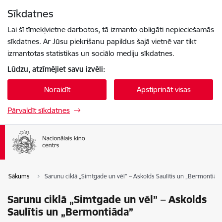
Pāriet uz lapas saturu
Sīkdatnes
Spied
lai meklētu
Enter
Lai šī tīmekļvietne darbotos, tā izmanto obligāti nepieciešamās
sīkdatnes. Ar Jūsu piekrišanu papildus šajā vietnē var tikt
izmantotas statistikas un sociālo mediju sīkdatnes.
Lūdzu, atzīmējiet savu izvēli:
Noraidīt
Apstiprināt visas
Pārvaldīt sīkdatnes
Sākums
Sarunu ciklā „Simtgade un vēl” – Askolds Saulītis un „Bermontiād
Sarunu ciklā „Simtgade un vēl” – Askolds
Saulītis un „Bermontiāda”