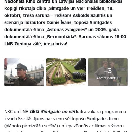
Nacionālā Kino centra un Latvijas Nacionālās bibliotēkas
kopīgi rīkotajā ciklā „Simtgade un vēl” trešdien, 18.
oktobrī, trešā saruna – režisors Askolds Saulītis un
scenārija līdzautors Dainis Īvāns, topošā Simtgades
dokumentālā filma „Astoņas zvaigznes” un 2009. gada
dokumentālā filma „Bermontiāda”. Sarunas sākums 18:00
LNB Ziedoņa zālē, ieeja brīva!
+3
Atvērt galeriju
NKC un LNB
ciklā
Simtgade un vēl
katra vakara programmu
ievada īss stāstījums par vienu vēl topošu Simtgades filmu
(plānoto pirmizrāžu secībā) un iepazīšanās ar filmas režisoru