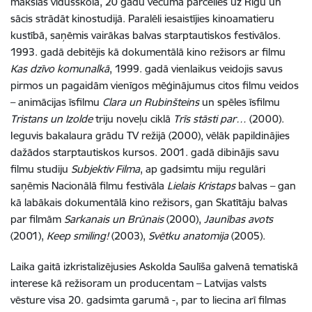
mākslas vidusskolā, 20 gadu vecumā pārcēlies uz Rīgu un
sācis strādāt kinostudijā. Paralēli iesaistījies kinoamatieru
kustībā, saņēmis vairākas balvas starptautiskos festivālos.
1993. gadā debitējis kā dokumentālā kino režisors ar filmu
Kas dzīvo komunalkā
, 1999. gadā vienlaikus veidojis savus
pirmos un pagaidām vienīgos mēģinājumus citos filmu veidos
– animācijas īsfilmu
Clara un Rubinšteins
un spēles īsfilmu
Tristans un Izolde
triju noveļu ciklā
Trīs stāsti par…
(2000).
Ieguvis bakalaura grādu TV režijā (2000), vēlāk papildinājies
dažādos starptautiskos kursos. 2001. gadā dibinājis savu
filmu studiju
Subjektiv Filma
, ap gadsimtu miju regulāri
saņēmis Nacionālā filmu festivāla
Lielais Kristaps
balvas – gan
kā labākais dokumentālā kino režisors, gan Skatītāju balvas
par filmām
Sarkanais un Brūnais
(2000),
Jaunības avots
(2001),
Keep smiling!
(2003),
Svētku anatomija
(2005).
Laika gaitā izkristalizējusies Askolda Saulīša galvenā tematiskā
interese kā režisoram un producentam – Latvijas valsts
vēsture visa 20. gadsimta garumā -, par to liecina arī filmas