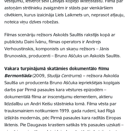
vēstījumu, ietverot sevī Latvijas kopējo likteņstāstu. Filma par
astoņām strēlnieku zvaigznēm ir stāsts par vienkāršiem
cilvēkiem, kurus izaicināja Liels Laikmets un, neprasot atļauju,
noteica viņu dzīves robežas.
Filmas scenāriju režisors Askolds Saulītis rakstījis kopā ar
publicistu Daini Īvānu, filmas operators ir Andrejs
Verhoustinskis, komponists un skaņu režisors – Jānis
Brunovskis, producenti – Bruno Aščuks un Askolds Saulītis.
Vakara turpinājumā skatāmies dokumentālo filmu
Bermontiāda
(2009,
Studija Centrums
)
–
režisora Askolda
Saulīša un producenta Bruno Aščuka iepriekšējais kopīgais
darbs par Pirmā pasaules kara vēstures epizodēm –
dokumentālā filma ar inscenējumu elementiem, aktieru
līdzdalību un Andri Keišu stāstnieka lomā. Filma vēsta par
trauksmainiem notikumiem 1919. gada rudenī, kad Rīgā
izšķīrās modernās, pēc Pirmā pasaules kara radītās Eiropas
liktenis. Pie Daugavas krastiem satikās trīs pasaules uzskati –