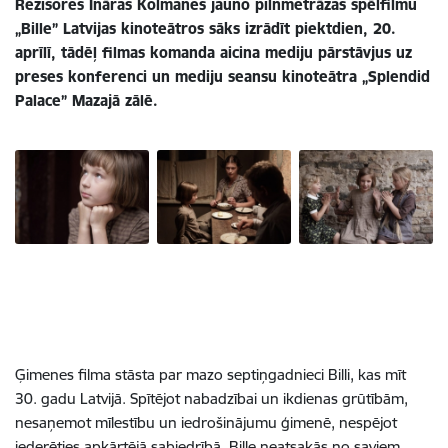
Režisores Ināras Kolmanes jauno pilnmetrāžas spēlfilmu
„Bille” Latvijas kinoteātros sāks izrādīt piektdien, 20.
aprīlī, tādēļ filmas komanda aicina mediju pārstāvjus uz
preses konferenci un mediju seansu kinoteātra „Splendid
Palace” Mazajā zālē.
Ģimenes filma stāsta par mazo septiņgadnieci Billi, kas mīt
30. gadu Latvijā. Spītējot nabadzībai un ikdienas grūtībām,
nesaņemot mīlestību un iedrošinājumu ģimenē, nespējot
iederēties apkārtējā sabiedrībā, Bille neatsakās no saviem