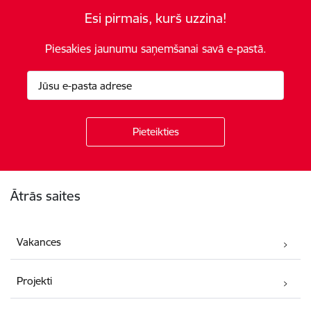
Esi pirmais, kurš uzzina!
Piesakies jaunumu saņemšanai savā e-pastā.
Kājene
Ātrās saites
Vakances
Projekti