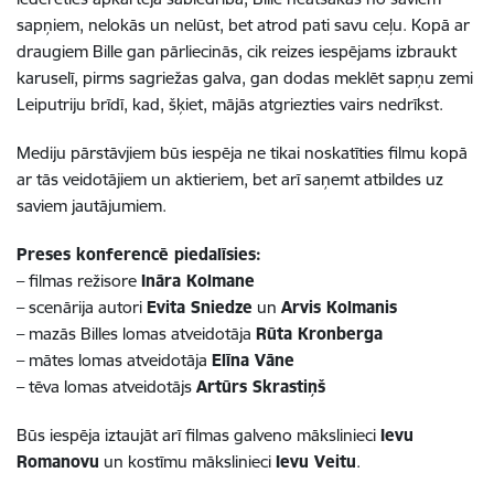
sapņiem, nelokās un nelūst, bet atrod pati savu ceļu. Kopā ar
draugiem Bille gan pārliecinās, cik reizes iespējams izbraukt
karuselī, pirms sagriežas galva, gan dodas meklēt sapņu zemi
Leiputriju brīdī, kad, šķiet, mājās atgriezties vairs nedrīkst.
Mediju pārstāvjiem būs iespēja ne tikai noskatīties filmu kopā
ar tās veidotājiem un aktieriem, bet arī saņemt atbildes uz
saviem jautājumiem.
Preses konferencē piedalīsies:
– filmas režisore
Ināra Kolmane
– scenārija autori
Evita Sniedze
un
Arvis Kolmanis
– mazās Billes lomas atveidotāja
Rūta Kronberga
– mātes lomas atveidotāja
Elīna Vāne
– tēva lomas atveidotājs
Artūrs Skrastiņš
Būs iespēja iztaujāt arī filmas galveno mākslinieci
Ievu
Romanovu
un kostīmu mākslinieci
Ievu Veitu
.