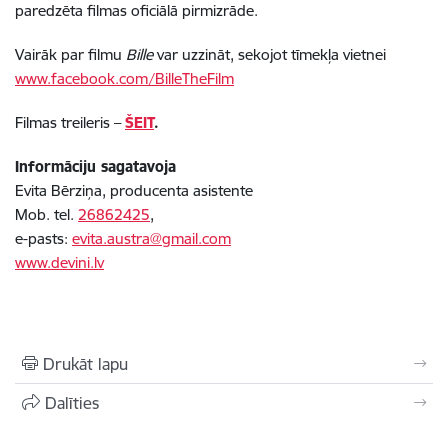
paredzēta filmas oficiālā pirmizrāde.
Vairāk par filmu
Bille
var uzzināt, sekojot tīmekļa vietnei
www.facebook.com/BilleTheFilm
Filmas treileris –
ŠEIT
.
Informāciju sagatavoja
Evita Bērziņa, producenta asistente
Mob. tel.
26862425
,
e-pasts:
evita.austra@gmail.com
www.devini.lv
Drukāt lapu
Dalīties