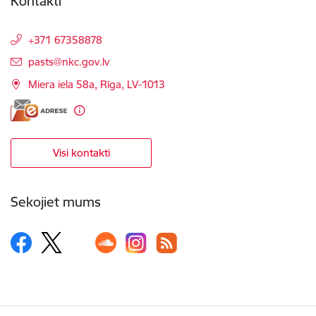
Kontakti
+371 67358878
E-pasts:
pasts@nkc.gov.lv
Miera iela 58a, Rīga, LV-1013
Visi kontakti
Sekojiet mums