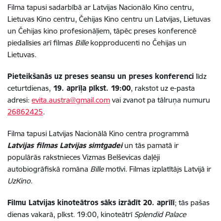
Filma tapusi sadarbībā ar Latvijas Nacionālo Kino centru,
Lietuvas Kino centru, Čehijas Kino centru un Latvijas, Lietuvas
un Čehijas kino profesionāļiem, tāpēc preses konferencē
piedalīsies arī filmas
Bille
kopproducenti no Čehijas un
Lietuvas.
Pieteikšanās uz preses seansu un preses konferenci
līdz
ceturtdienas,
19. aprīļa plkst. 19:00
, rakstot uz e-pasta
adresi:
evita.austra@gmail.com
vai zvanot pa tālruņa numuru
26862425
.
Filma tapusi Latvijas Nacionālā Kino centra programmā
Latvijas filmas Latvijas simtgadei
un tās pamatā ir
populārās rakstnieces Vizmas Belševicas daļēji
autobiogrāfiskā romāna
Bille
motīvi. Filmas izplatītājs Latvijā ir
UzKino
.
Filmu Latvijas kinoteātros sāks izrādīt 20. aprīlī
; tās pašas
dienas vakarā, plkst. 19:00, kinoteātrī
Splendid Palace