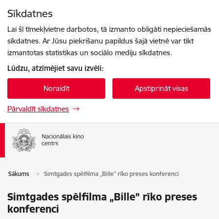
Pāriet uz lapas saturu
Sīkdatnes
Spied
lai meklētu
Enter
Lai šī tīmekļvietne darbotos, tā izmanto obligāti nepieciešamās
sīkdatnes. Ar Jūsu piekrišanu papildus šajā vietnē var tikt
izmantotas statistikas un sociālo mediju sīkdatnes.
Lūdzu, atzīmējiet savu izvēli:
Noraidīt
Apstiprināt visas
Pārvaldīt sīkdatnes
Sākums
Simtgades spēlfilma „Bille” rīko preses konferenci
Simtgades spēlfilma „Bille” rīko preses
konferenci