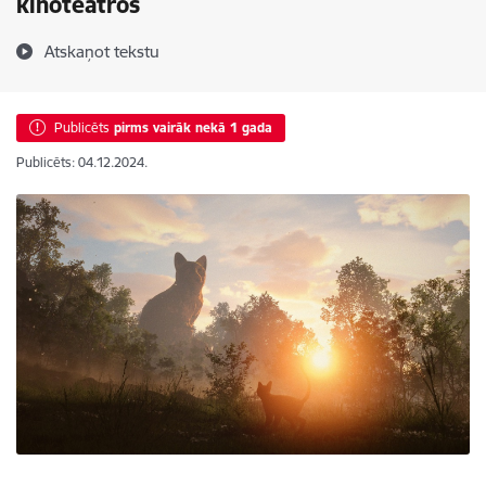
kinoteātros
Atskaņot tekstu
Publicēts
pirms vairāk nekā 1 gada
Publicēts: 04.12.2024.