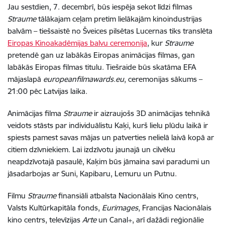
Jau sestdien, 7. decembrī, būs iespēja sekot līdzi filmas
Straume
tālākajam ceļam pretim lielākajām kinoindustrijas
balvām – tiešsaistē no Šveices pilsētas Lucernas tiks translēta
Eiropas Kinoakadēmijas balvu ceremonija
, kur
Straume
pretendē gan uz labākās Eiropas animācijas filmas, gan
labākās Eiropas filmas titulu. Tiešraide būs skatāma EFA
mājaslapā
europeanfilmawards.eu
, ceremonijas sākums –
21:00 pēc Latvijas laika.
Animācijas filma
Straume
ir aizraujošs 3D animācijas tehnikā
veidots stāsts par individuālistu Kaķi, kurš lielu plūdu laikā ir
spiests pamest savas mājas un patverties nelielā laivā kopā ar
citiem dzīvniekiem. Lai izdzīvotu jaunajā un cilvēku
neapdzīvotajā pasaulē, Kaķim būs jāmaina savi paradumi un
jāsadarbojas ar Suni, Kapibaru, Lemuru un Putnu.
Filmu
Straume
finansiāli atbalsta Nacionālais Kino centrs,
Valsts Kultūrkapitāla fonds,
Eurimages
, Francijas Nacionālais
kino centrs, televīzijas
Arte
un Canal+, arī dažādi reģionālie