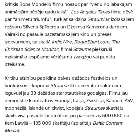
kritiķis Bobs Mondello filmu nosauc par “vienu no labākajām
animācijām pēdējo gadu laikā”.
Los Angeles Times
filmu dēvē
par “animētu triumfu”, turklāt salīdzina
Straumi
ar izcilākajiem
režisoru Stīvena Spīlberga un Džeimsa Kamerona darbiem.
Vairāki no pasaulē pazīstamākajiem kino un preses
izdevumiem, tai skaitā
IndieWire
,
RogerEbert.com
,
The
Christian Science Monitor
, filmai
Straume
piešķīruši
maksimālo iespējamo vērtējumu zvaigžņu vai punktu
izteiksmē.
Kritiķu atzinību papildina balvas dažādos festivālos un
konkursos – kopumā
Straume
līdz decembra sākumam
ieguvusi jau 33 dažādas starptautiskas godalgas. Filmu jau
demonstrē kinoteātros Francijā, Itālijā, Zviedrijā, Kanādā, ASV,
Indonēzijā, Islandē un citviet, kopējais
Straumes
skatītāju
skaits visā pasaulē kinoteātros jau pārsniedzis 600 000, no
tiem Latvijā – 135 000 skatītāju (izplatītājs
Baltic Content
Media
).