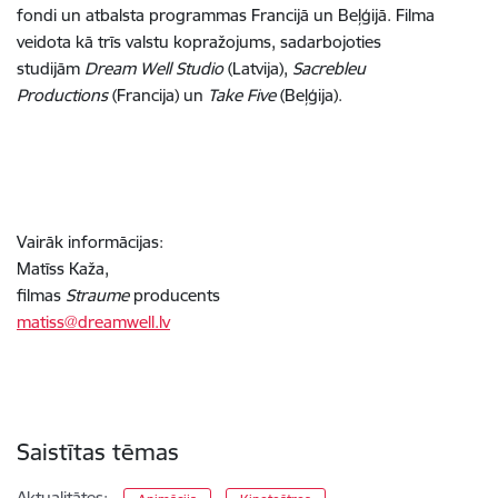
fondi un atbalsta programmas Francijā un Beļģijā. Filma
veidota kā trīs valstu kopražojums, sadarbojoties
studijām
Dream Well
Studio
(Latvija),
Sacrebleu
Productions
(Francija) un
Take Five
(Beļģija).
Vairāk informācijas:
Matīss Kaža,
filmas
Straume
producents
matiss@dreamwell.lv
Saistītas tēmas
Aktualitātes: