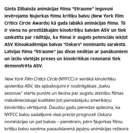
Ginta Zilbaloža animācijas filma “Straume” ieguvusi
ievērojamo Ņujorkas filmu kritiķu balvu (
New York Film
Critics Circle Awards)
kā gada labākā animācijas filma. Tā
ir viena no prestižākajām kinokritiķu balvām ASV un tiek
uzskatīta par rādītāju, ka filmai ir augsts potenciāls iekļūt
ASV Kinoakadēmijas balvas “Oskars” nominantu sarakstā.
Latvijas filma “Straume” jau divas nedēļas ar panākumiem
un izcilu vietējās preses un kinokritikas rezonansi tiek
demonstrēta ASV.
New York Film Critics Circle
(NYFCC) ir senākā kinokritiķu
apvienība ASV, tās apbalvojumi ir nozīmīgākais „balvu
sezonas” starta punkts un liecina par augstu atzinību filmas
mākslinieciskajai kvalitātei ļoti pieredzējušu amerikāņu
kinokritiķu vērtējumā. Daudzu gadu pieredze apliecina, ka
NYFCC balvu sadalījums visai precīzi prognozē
Oskara
nominācijas un pat balvas – piemēram, pērn Ņujorkas filmu
kritiķu balvu saņēma pasaulslavenā japāņu animācijas režisora