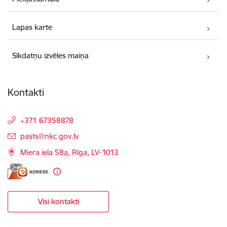
Lapas karte
Sīkdatņu izvēles maiņa
Kontakti
+371 67358878
E-pasts:
pasts@nkc.gov.lv
Miera iela 58a, Rīga, LV-1013
Visi kontakti