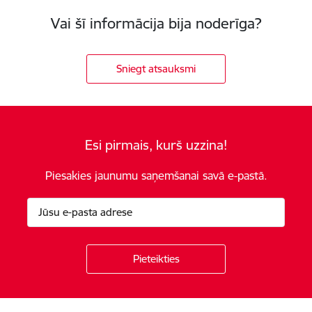
Vai šī informācija bija noderīga?
Sniegt atsauksmi
Esi pirmais, kurš uzzina!
Piesakies jaunumu saņemšanai savā e-pastā.
Kājene