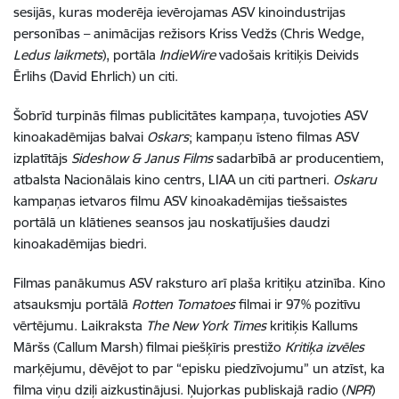
sesijās, kuras moderēja ievērojamas ASV kinoindustrijas
personības – animācijas režisors Kriss Vedžs (Chris Wedge,
Ledus laikmets
), portāla
IndieWire
vadošais kritiķis Deivids
Ērlihs (David Ehrlich) un citi.
Šobrīd turpinās filmas publicitātes kampaņa, tuvojoties ASV
kinoakadēmijas balvai
Oskars
; kampaņu īsteno filmas ASV
izplatītājs
Sideshow & Janus Films
sadarbībā ar producentiem,
atbalsta Nacionālais kino centrs, LIAA un citi partneri.
Oskaru
kampaņas ietvaros filmu ASV kinoakadēmijas tiešsaistes
portālā un klātienes seansos jau noskatījušies daudzi
kinoakadēmijas biedri.
Filmas panākumus ASV raksturo arī plaša kritiķu atzinība. Kino
atsauksmju portālā
Rotten Tomatoes
filmai ir 97% pozitīvu
vērtējumu. Laikraksta
The New York Times
kritiķis Kallums
Māršs (Callum Marsh) filmai piešķīris prestižo
Kritiķa izvēles
marķējumu, dēvējot to par “episku piedzīvojumu” un atzīst, ka
filma viņu dziļi aizkustinājusi. Ņujorkas publiskajā radio (
NPR
)