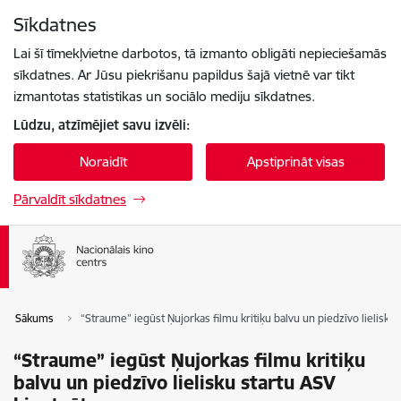
Pāriet uz lapas saturu
Sīkdatnes
Spied
lai meklētu
Enter
Lai šī tīmekļvietne darbotos, tā izmanto obligāti nepieciešamās
sīkdatnes. Ar Jūsu piekrišanu papildus šajā vietnē var tikt
izmantotas statistikas un sociālo mediju sīkdatnes.
Lūdzu, atzīmējiet savu izvēli:
Noraidīt
Apstiprināt visas
Pārvaldīt sīkdatnes
Sākums
“Straume” iegūst Ņujorkas filmu kritiķu balvu un piedzīvo lielisku
“Straume” iegūst Ņujorkas filmu kritiķu
balvu un piedzīvo lielisku startu ASV