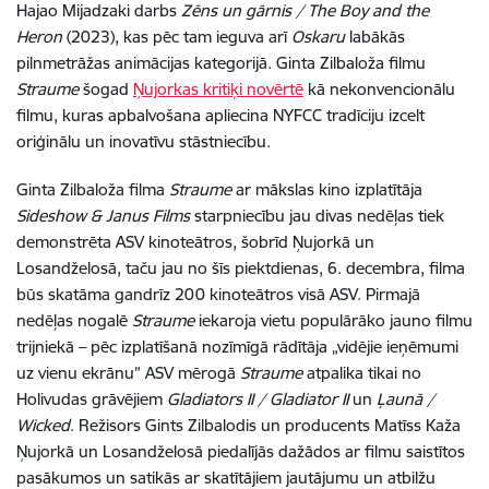
Hajao Mijadzaki darbs
Zēns un gārnis / The Boy and the
Heron
(2023), kas pēc tam ieguva arī
Oskaru
labākās
pilnmetrāžas animācijas kategorijā. Ginta Zilbaloža filmu
Straume
šogad
Ņujorkas kritiķi novērtē
kā nekonvencionālu
filmu, kuras apbalvošana apliecina NYFCC tradīciju izcelt
oriģinālu un inovatīvu stāstniecību.
Ginta Zilbaloža filma
Straume
ar mākslas kino izplatītāja
Sideshow & Janus Films
starpniecību jau divas nedēļas tiek
demonstrēta ASV kinoteātros, šobrīd Ņujorkā un
Losandželosā, taču jau no šīs piektdienas, 6. decembra, filma
būs skatāma gandrīz 200 kinoteātros visā ASV. Pirmajā
nedēļas nogalē
Straume
iekaroja vietu populārāko jauno filmu
trijniekā – pēc izplatīšanā nozīmīgā rādītāja „vidējie ieņēmumi
uz vienu ekrānu” ASV mērogā
Straume
atpalika tikai no
Holivudas grāvējiem
Gladiators II /
Gladiator II
un
Ļaunā /
Wicked
. Režisors Gints Zilbalodis un producents Matīss Kaža
Ņujorkā un Losandželosā piedalījās dažādos ar filmu saistītos
pasākumos un satikās ar skatītājiem jautājumu un atbilžu